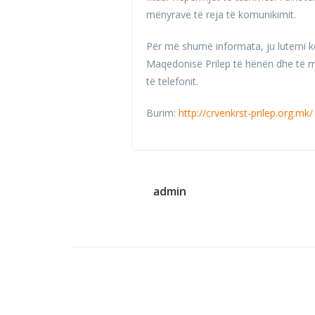
mënyrave të reja të komunikimit.
Për më shumë informata, ju lutemi k
Maqedonisë Prilep të hënën dhe të m
të telefonit.
Burim:
http://crvenkrst-prilep.org.mk/
admin