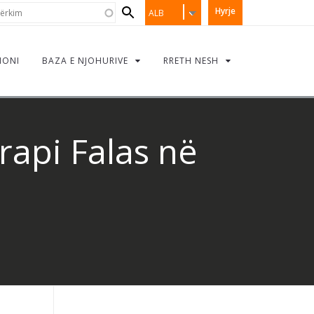
Search
rkim
Hyrje
ALB
form
IONI
BAZA E NJOHURIVE
RRETH NESH
rapi Falas në