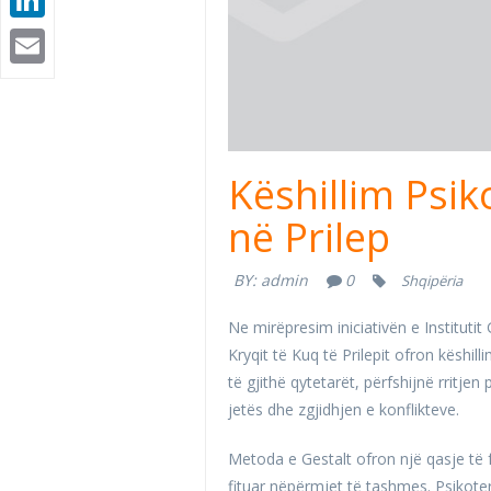
Email
Këshillim Psik
në Prilep
BY:
admin
0
Shqipëria
Ne mirëpresim iniciativën e Instituti
Kryqit të Kuq të Prilepit ofron këshil
të gjithë qytetarët, përfshijnë rritjen
jetës dhe zgjidhjen e konflikteve.
Metoda e Gestalt ofron një qasje të
fituar nëpërmjet të tashmes. Psikotera