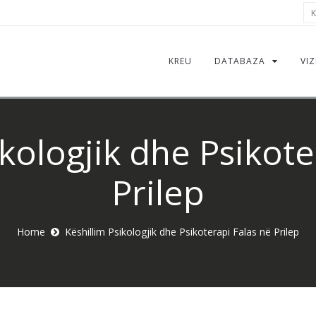
Kë
KREU
DATABAZA
VIZ
ikologjik dhe Psikote
Prilep
Home
Këshillim Psikologjik dhe Psikoterapi Falas në Prilep