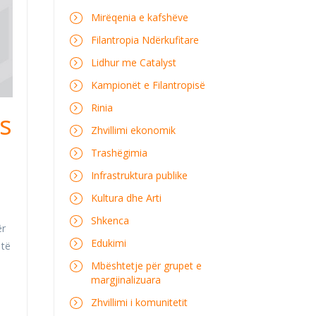
Mirëqenia e kafshëve
Filantropia Ndërkufitare
Lidhur me Catalyst
Kampionët e Filantropisë
Rinia
as
Zhvillimi ekonomik
Trashëgimia
Infrastruktura publike
Kultura dhe Arti
Shkenca
ër
Edukimi
 të
Mbështetje për grupet e
margjinalizuara
Zhvillimi i komunitetit