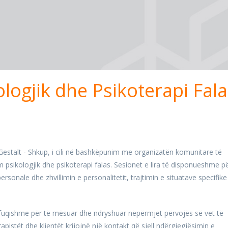
ologjik dhe Psikoterapi Fal
t Gestalt - Shkup, i cili në bashkëpunim me organizatën komunitare të
lim psikologjik dhe psikoterapi falas. Sesionet e lira të disponueshme p
 personale dhe zhvillimin e personalitetit, trajtimin e situatave specifike
 fuqishme për të mësuar dhe ndryshuar nëpërmjet përvojës së vet të
pistët dhe klientët krijojnë një kontakt që sjell ndërgjegjësimin e