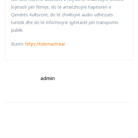
lojërash për fëmijë, do të arranzhojnë hapësirën e
Qendrës Kulturore, do të zhvillojnë audio udhëzues
turistik dhe do të informojnë qytetarët për transportin
publik.
Burim:
https://telemach.ba/
admin