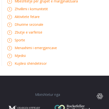
Mbështetje për grupet e margjinalizuara
Zhvillimi i komunitetit
Aktivitete fetare
Dhurime sezonale
Zbutje e varfërisë
Sporte
Menaxhimi i emergjencave
Mjedisi
Kujdesi shëndetësor
Mbështetur nga