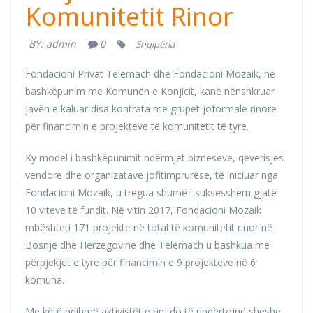
Komunitetit Rinor
BY:
admin
0
Shqipëria
Fondacioni Privat Telemach dhe Fondacioni Mozaik, në
bashkëpunim me Komunën e Konjicit, kanë nënshkruar
javën e kaluar disa kontrata me grupet joformale rinore
për financimin e projekteve të komunitetit të tyre.
Ky model i bashkëpunimit ndërmjet bizneseve, qeverisjes
vendore dhe organizatave jofitimprurëse, të iniciuar nga
Fondacioni Mozaik, u tregua shumë i suksesshëm gjatë
10 viteve të fundit. Në vitin 2017, Fondacioni Mozaik
mbështeti 171 projekte në total të komunitetit rinor në
Bosnje dhe Herzegovinë dhe Telemach u bashkua me
përpjekjet e tyre për financimin e 9 projekteve në 6
komuna.
Me këtë ndihmë aktivistët e rinj do të rindërtojnë sheshe