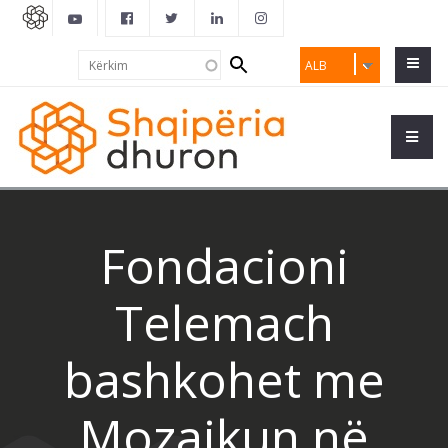
Search
Kërkim
ALB
form
Fondacioni
Telemach
bashkohet me
Mozaikun në