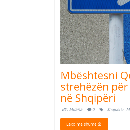
Mbështesni Q
strehëzën për 
në Shqipëri
BY:
Milana
0
Shqipëria
Mb
Lexo më shumë