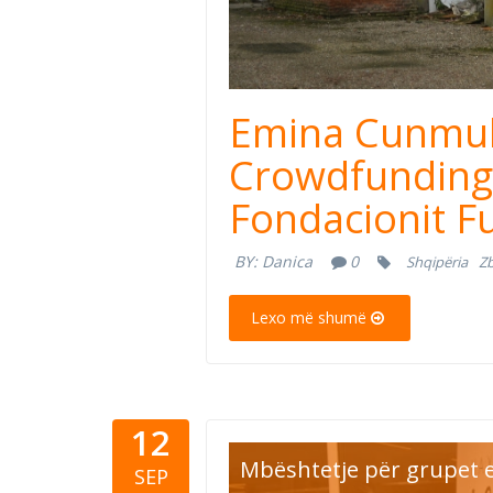
Emina Cunmulaj
Crowdfunding 
Fondacionit F
BY:
Danica
0
Shqipëria
Zb
Lexo më shumë
12
Feed 10.00
Mbështetje për grupet e
SEP