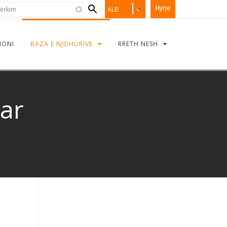
Search
rkim
Hyrje
ALB
form
IONI
BAZA E NJOHURIVE
RRETH NESH
ar