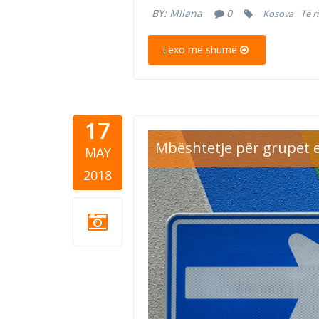
BY:
Milana
0
Kosova
Të r
Lexo më shumë
17
lgbt.jpg
Mbështetje për grupet e
MAY
2018