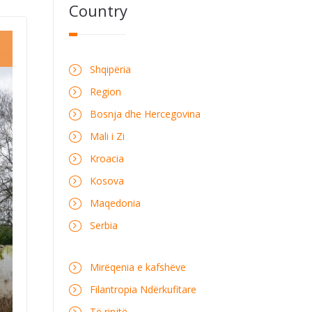
Country
Shqipëria
Region
Bosnja dhe Hercegovina
Mali i Zi
Kroacia
Kosova
Maqedonia
Serbia
Mirëqenia e kafshëve
Filantropia Ndërkufitare
Të rinjtë