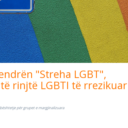
endrën "Streha LGBT",
të rinjtë LGBTI të rrezikuar
ështetje për grupet e margjinalizuara