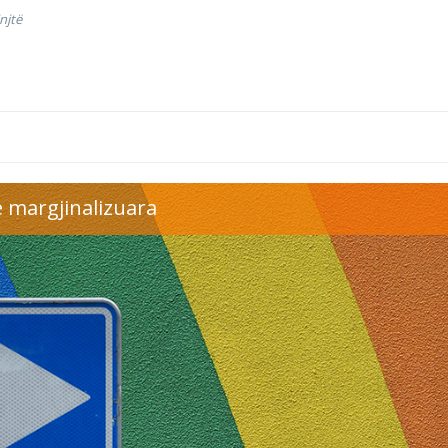
injtë
 margjinalizuara