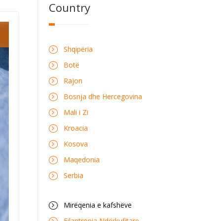
Country
Shqipëria
Botë
Rajon
Bosnja dhe Hercegovina
Mali i Zi
Kroacia
Kosova
Maqedonia
Serbia
Mirëqenia e kafshëve
Filantropia Ndërkufitare