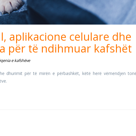
al, aplikacione celulare dhe
ra për të ndihmuar kafshët
qenia e kafshëve
dhe dhurimit për të mirën e përbashkët, këtë herë vëmendjen ton
ëve.