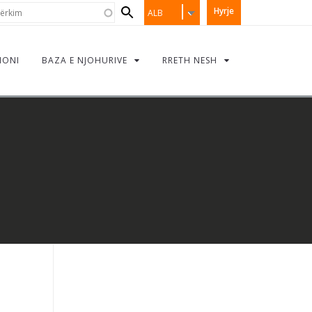
Search
rkim
Hyrje
ALB
form
IONI
BAZA E NJOHURIVE
RRETH NESH