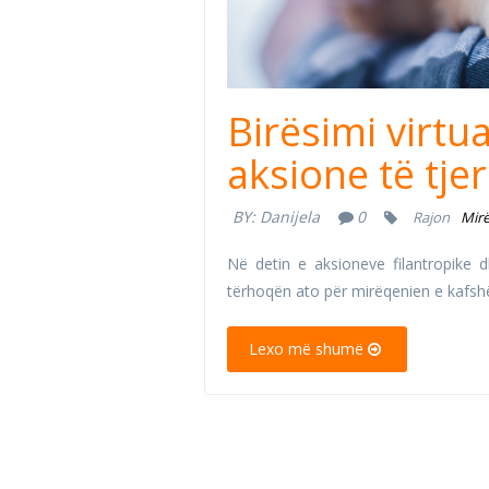
Birësimi virtu
aksione të tje
BY:
Danijela
0
Rajon
Mirë
Në detin e aksioneve filantropike 
tërhoqën ato për mirëqenien e kafsh
Lexo më shumë