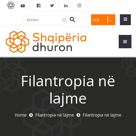
Search
Kërkim
ALB
form
Filantropia në
lajme
Home
Filantropia në lajme
Filantropia në lajme