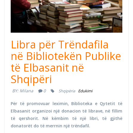
Libra për Trëndafila
në Bibliotekën Publike
të Elbasanit në
Shqipëri
BY:
Milana
0
Shqipëria
Edukimi
Për të promovuar leximin, Biblioteka e Qytetit të
Elbasanit organizoi një donacion të librave, në fillim
të qershorit. Në këmbim të një libri, të gjithë
donatorët do të merrnin një trëndafil.