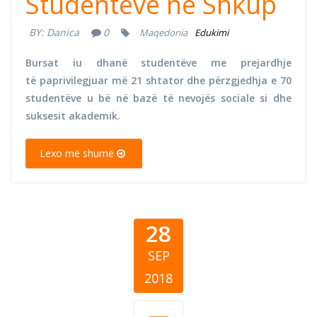
Studentëve në Shkup
BY:
Danica
0
Maqedonia
Edukimi
Bursat iu dhanë studentëve me prejardhje
të paprivilegjuar më 21 shtator dhe përzgjedhja e 70
studentëve u bë në bazë të nevojës sociale si dhe
suksesit akademik.
Lexo më shumë
28
SEP
2018