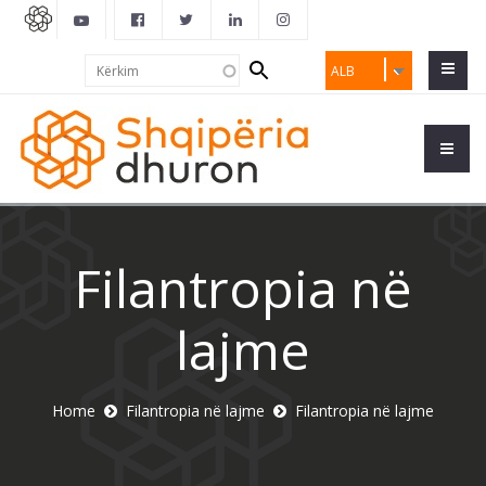
Search
Kërkim
ALB
form
Filantropia në
lajme
Home
Filantropia në lajme
Filantropia në lajme