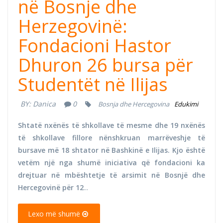
në Bosnje dhe
Herzegovinë:
Fondacioni Hastor
Dhuron 26 bursa për
Studentët në Ilijas
BY:
Danica
0
Bosnja dhe Hercegovina
Edukimi
Shtatë nxënës të shkollave të mesme dhe 19 nxënës
të shkollave fillore nënshkruan marrëveshje të
bursave më 18 shtator në Bashkinë e Ilijas. Kjo është
vetëm një nga shumë iniciativa që fondacioni ka
drejtuar në mbështetje të arsimit në Bosnjë dhe
Hercegovinë për 12
...
Lexo më shumë