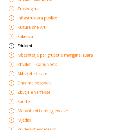
Trashëgimia
Infrastruktura publike
Kultura dhe Arti
Shkenca
Edukimi
Mbështetje për grupet e margjinalizuara
Zhvillimi i komunitetit
Aktivitete fetare
Dhurime sezonale
Zbutje e varfërisë
Sporte
Menaxhimi i emergjencave
Mjedisi
Kujdesi shëndetësor