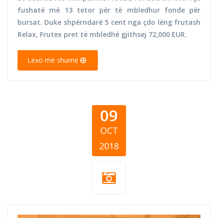
fushatë më 13 tetor për të mbledhur fonde për
bursat. Duke shpërndarë 5 cent nga çdo lëng frutash
Relax, Frutex pret të mbledhë gjithsej 72,000 EUR.
Lexo më shumë
09
OCT
2018