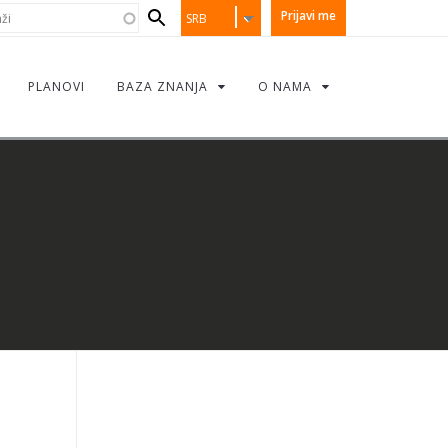
earch
i
Prijavi me
SRB
orm
PLANOVI
BAZA ZNANJA
O NAMA