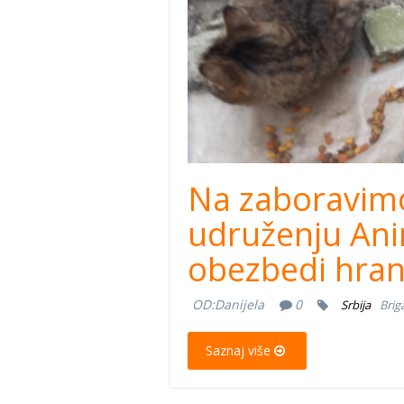
Na zaboravimo
udruženju Ani
obezbedi hran
OD:
Danijela
0
Srbija
Brig
Saznaj više