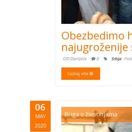
Obezbedimo hi
najugroženije
OD:
Danijela
0
Srbija
Podr
Saznaj više
06
sapica011
Briga o životinjama
MAY
2020