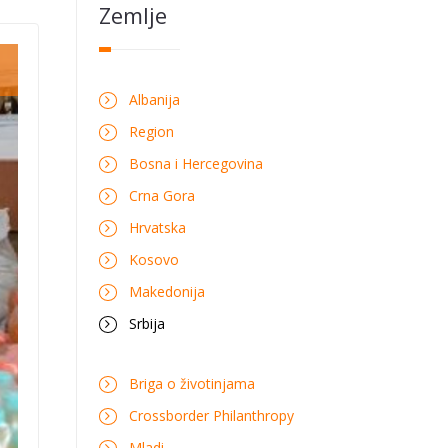
Zemlje
Albanija
Region
Bosna i Hercegovina
Crna Gora
Hrvatska
Kosovo
Makedonija
Srbija
Briga o životinjama
Crossborder Philanthropy
Mladi