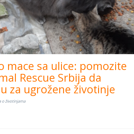
 mace sa ulice: pomozite
mal Rescue Srbija da
u za ugrožene životinje
a o životinjama