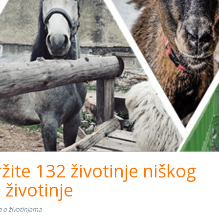
ržite 132 životinje niškog
 životinje
a o životinjama