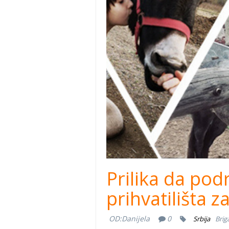
Prilika da pod
prihvatilišta za
OD:
Danijela
0
Srbija
Brig