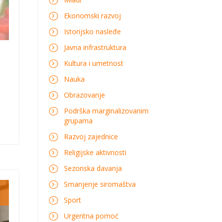
Ekonomski razvoj
Istorijsko nasleđe
Javna infrastruktura
Kultura i umetnost
Nauka
Obrazovanje
Podrška marginalizovanim
grupama
Razvoj zajednice
Religijske aktivnosti
Sezonska davanja
g
Smanjenje siromaštva
Sport
Urgentna pomoć