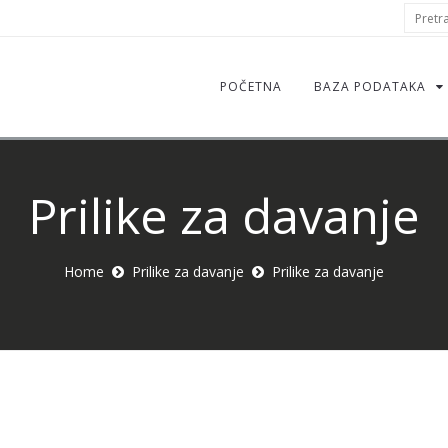
S
Pretraž
f
POČETNA
BAZA PODATAKA
Prilike za davanje
Home
Prilike za davanje
Prilike za davanje