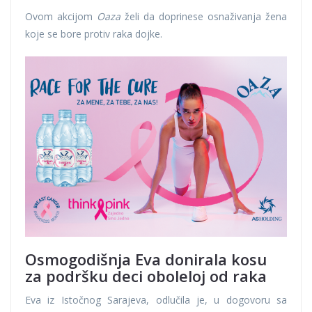
Ovom akcijom
Oaza
želi da doprinese osnaživanja žena
koje se bore protiv raka dojke.
Osmogodišnja Eva donirala kosu
za podršku deci oboleloj od raka
Eva iz Istočnog Sarajeva, odlučila je, u dogovoru sa