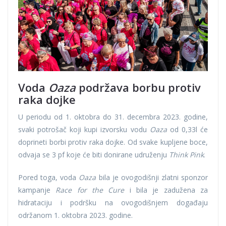
Voda
Oaza
podržava borbu protiv
raka dojke
U periodu od 1. oktobra do 31. decembra 2023. godine,
svaki potrošač koji kupi izvorsku vodu
Oaza
od 0,33l će
doprineti borbi protiv raka dojke. Od svake kupljene boce,
odvaja se 3 pf koje će biti donirane udruženju
Think Pink
.
Pored toga, voda
Oaza
bila je ovogodišnji zlatni sponzor
kampanje
Race for the Cure
i bila je zadužena za
hidrataciju i podršku na ovogodišnjem događaju
održanom 1. oktobra 2023. godine.