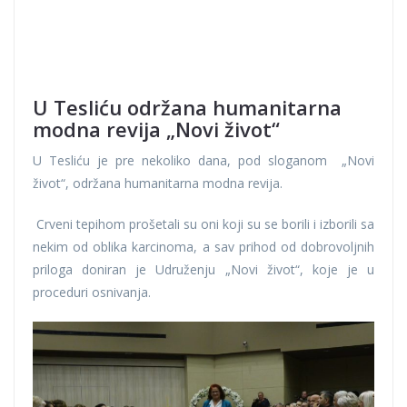
U Tesliću održana humanitarna
modna revija „Novi život“
U Tesliću je pre nekoliko dana, pod sloganom „Novi
život“, održana humanitarna modna revija.
Crveni tepihom prošetali su oni koji su se borili i izborili sa
nekim od oblika karcinoma, a sav prihod od dobrovoljnih
priloga doniran je Udruženju „Novi život“, koje je u
proceduri osnivanja.