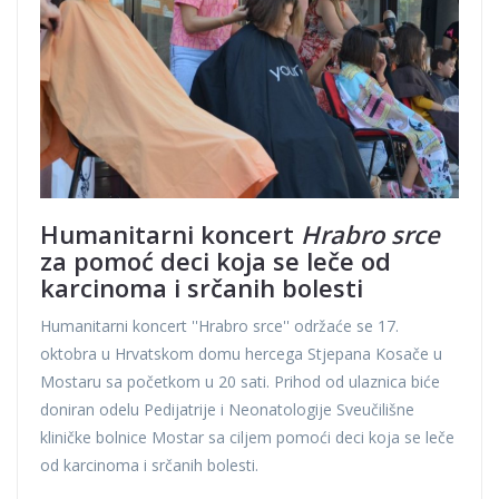
Humanitarni koncert
Hrabro srce
za pomoć deci koja se leče od
karcinoma i srčanih bolesti
Humanitarni koncert ''Hrabro srce'' održaće se 17.
oktobra u Hrvatskom domu hercega Stjepana Kosače u
Mostaru sa početkom u 20 sati. Prihod od ulaznica biće
doniran odelu Pedijatrije i Neonatologije Sveučilišne
kliničke bolnice Mostar sa ciljem pomoći deci koja se leče
od karcinoma i srčanih bolesti.