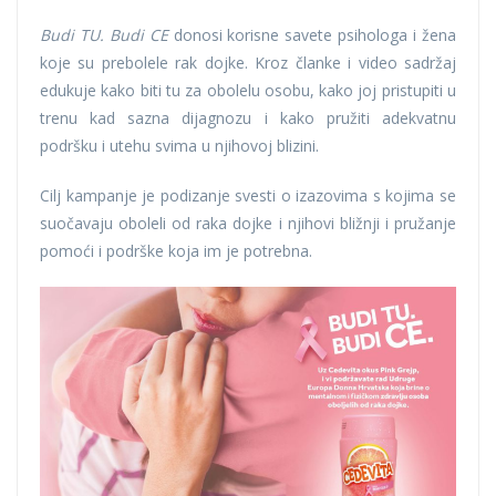
Budi TU. Budi CE
donosi korisne savete psihologa i žena
koje su prebolele rak dojke. Kroz članke i video sadržaj
edukuje kako biti tu za obolelu osobu, kako joj pristupiti u
trenu kad sazna dijagnozu i kako pružiti adekvatnu
podršku i utehu svima u njihovoj blizini.
Cilj kampanje je podizanje svesti o izazovima s kojima se
suočavaju oboleli od raka dojke i njihovi bližnji i pružanje
pomoći i podrške koja im je potrebna.