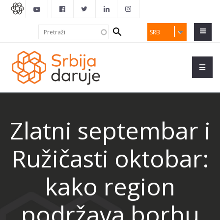
Search
Pretraži
SRB
form
Zlatni septembar i
Ružičasti oktobar:
kako region
podržava borbu