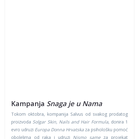
Kampanja
Snaga je u Nama
Tokom oktobra, kompanija Salvus od svakog prodatog
proizvoda
Solgar Skin, Nails and Hair
Formula
, donira 1
evro udruzi
Europa Donna Hrvatska
za psihološku pomoć
obolelima od raka i udruzi
Nismo same
za projekat