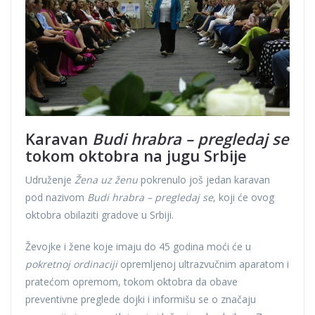
Karavan
Budi hrabra – pregledaj se
tokom oktobra na jugu Srbije
Udruženje
Žena uz ženu
pokrenulo još jedan karavan
pod nazivom
Budi hrabra – pregledaj se
, koji će ovog
oktobra obilaziti gradove u Srbiji.
Ževojke i žene koje imaju do 45 godina moći će u
pokretnoj ordinaciji
opremljenoj ultrazvučnim aparatom i
pratećom opremom, tokom oktobra da obave
preventivne preglede dojki i informišu se o značaju