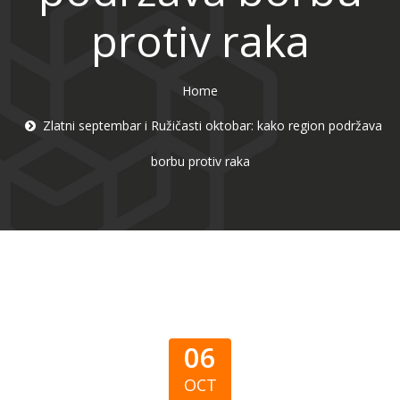
protiv raka
Home
Zlatni septembar i Ružičasti oktobar: kako region podržava
borbu protiv raka
06
OCT