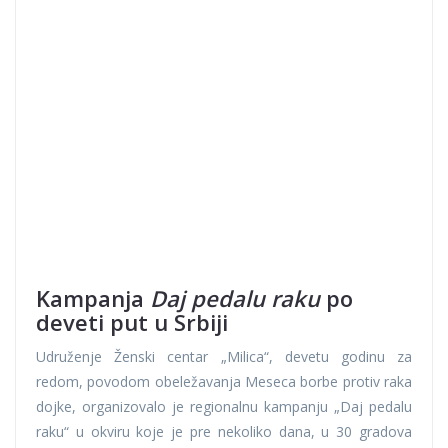
Kampanja
Daj pedalu raku
po
deveti put u Srbiji
Udruženje Ženski centar „Milica“, devetu godinu za
redom, povodom obeležavanja Meseca borbe protiv raka
dojke, organizovalo je regionalnu kampanju „Daj pedalu
raku“ u okviru koje je pre nekoliko dana, u 30 gradova