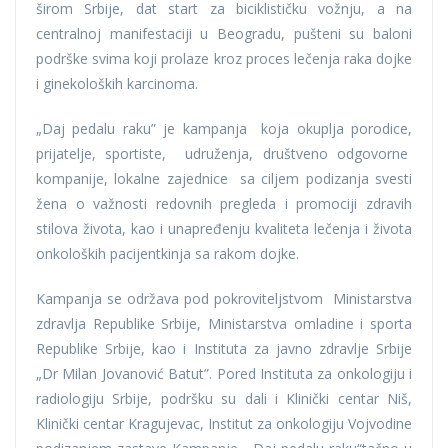
širom Srbije, dat start za biciklističku vožnju, a na
centralnoj manifestaciji u Beogradu, pušteni su baloni
podrške svima koji prolaze kroz proces lečenja raka dojke
i ginekoloških karcinoma.
„Daj pedalu raku” je kampanja koja okuplja porodice,
prijatelje, sportiste, udruženja, društveno odgovorne
kompanije, lokalne zajednice sa ciljem podizanja svesti
žena o važnosti redovnih pregleda i promociji zdravih
stilova života, kao i unapređenju kvaliteta lečenja i života
onkoloških pacijentkinja sa rakom dojke.
Kampanja se održava pod pokroviteljstvom Ministarstva
zdravlja Republike Srbije, Ministarstva omladine i sporta
Republike Srbije, kao i Instituta za javno zdravlje Srbije
„Dr Milan Jovanović Batut”. Pored Instituta za onkologiju i
radiologiju Srbije, podršku su dali i Klinički centar Niš,
Klinički centar Kragujevac, Institut za onkologiju Vojvodine