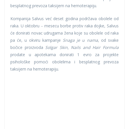
besplatnog prevoza taksijem na hemoterapiju.
Kompanija Salvus već deset godina podržava obolele od
raka. U oktobru ‒ mesecu borbe protiv raka dojke, Salvus
će donirati novac udrugama žena koje su obolele od raka
pa će, u okviru kampanje
Snaga je u nama
, od svake
bočice proizvoda
Solgar Skin, Nails and Hair Formula
prodate u apotekama donirati 1 evro za projekte
psihološke pomoći obolelima i besplatnog prevoza
taksijem na hemoterapiju.