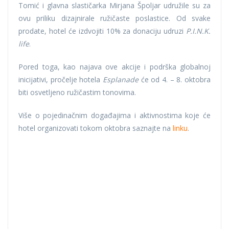
Tomić i glavna slastičarka Mirjana Špoljar udružile su za
ovu priliku dizajnirale ružičaste poslastice. Od svake
prodate, hotel će izdvojiti 10% za donaciju udruzi
P.I.N.K.
life
.
Pored toga, kao najava ove akcije i podrška globalnoj
inicijativi, pročelje hotela
Esplanade
će od 4. – 8. oktobra
biti osvetljeno ružičastim tonovima.
Više o pojedinačnim događajima i aktivnostima koje će
hotel organizovati tokom oktobra saznajte na
linku
.