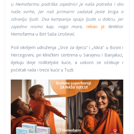
u Hemofarmu podrška zajednici je naša potreba i dio
naše svrhe, jer naš primarni zadatak jeste briga o
zdravlju ljudi. Ova kampanja spaja ljude u dobru, jer
zajedno nismo kap, nego more
,
rekao je
direktor
Hemofarma u BiH Saša Urošević.
Pod okriljem udruženja „Srce za djecu“ i „Iskra“ u Bosni i
Hercegovini, pri kliničkim centrima u Sarajevu i Banjaluci,
djeluju dvije roditeljske kuće, a uskoro se očekuje i
početak rada i treće kuće u Tuzli.