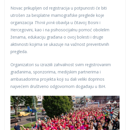
Novac prikupljen od registracija u potpunosti će biti
utrošen za besplatne mamografske preglede koje
organizacija
Think pink
obavlja u čitavoj Bosni i
Hercegovini, kao i na psihosocijalnu pomoć obolelim
ženama, edukaciju građana o ovoj bolesti i druge
aktivnosti kojima se ukazuje na važnost preventivnih
pregleda.
Organizatori su izraziili zahvalnost svim registrovanim
građanima, sponzorima, medijskim partnerima i
ambasadorima projekta koji su dali veliki doprinos
najvećem društveno odgovornom događaju u BiH.