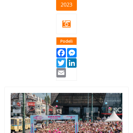
2023
Podeli
Facebook
Messenger
Twitter
LinkedIn
Email
OBOLELI od
raka cover.png