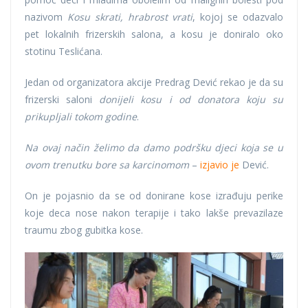
nazivom
Kosu skrati, hrabrost vrati
, kojoj se odazvalo
pet lokalnih frizerskih salona, a kosu je doniralo oko
stotinu Teslićana.
Јedan od organizatora akcije Predrag Dević rekao je da su
frizerski saloni
donijeli kosu i od donatora koju su
prikupljali tokom godine
.
Na ovaj način želimo da damo podršku djeci koja se u
ovom trenutku bore sa karcinomom
–
izjavio je
Dević.
On je pojasnio da se od donirane kose izrađuju perike
koje deca nose nakon terapije i tako lakše prevazilaze
traumu zbog gubitka kose.