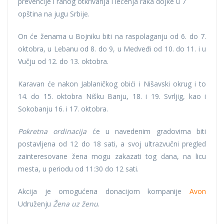
prevencije i ranog otkrivanja i lečenja raka dojke u 7
opština na jugu Srbije.
On će ženama u Bojniku biti na raspolaganju od 6. do 7.
oktobra, u Lebanu od 8. do 9, u Medveđi od 10. do 11. i u
Vučju od 12. do 13. oktobra.
Karavan će nakon Jablaničkog obići i Nišavski okrug i to
14. do 15. oktobra Nišku Banju, 18. i 19. Svrljig, kao i
Sokobanju 16. i 17. oktobra.
Pokretna ordinacija
će u navedenim gradovima biti
postavljena od 12 do 18 sati, a svoj ultrazvučni pregled
zainteresovane žena mogu zakazati tog dana, na licu
mesta, u periodu od 11:30 do 12 sati.
Akcija je omogućena donacijom kompanije
Avon
Udruženju
Žena uz ženu
.