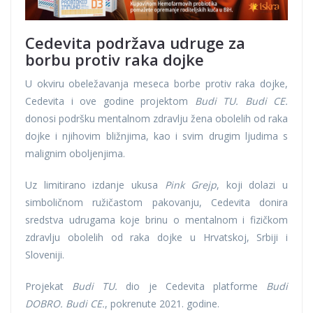
Cedevita podržava udruge za
borbu protiv raka dojke
U okviru obeležavanja meseca borbe protiv raka dojke,
Cedevita i ove godine projektom
Budi TU. Budi CE.
donosi podršku mentalnom zdravlju žena obolelih od raka
dojke i njihovim bližnjima, kao i svim drugim ljudima s
malignim oboljenjima.
Uz limitirano izdanje ukusa
Pink Grejp
, koji dolazi u
simboličnom ružičastom pakovanju, Cedevita donira
sredstva udrugama koje brinu o mentalnom i fizičkom
zdravlju obolelih od raka dojke u Hrvatskoj, Srbiji i
Sloveniji.
Projekat
Budi TU.
dio je Cedevita platforme
Budi
DOBRO. Budi CE.
, pokrenute 2021. godine.