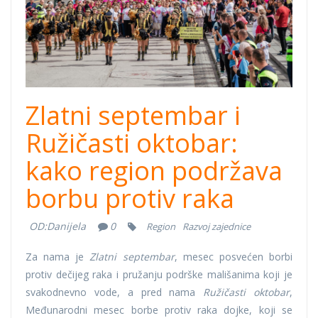
Zlatni septembar i
Ružičasti oktobar:
kako region podržava
borbu protiv raka
OD:
Danijela
0
Region
Razvoj zajednice
Za nama je
Zlatni septembar
, mesec posvećen borbi
protiv dečijeg raka i pružanju podrške mališanima koji je
svakodnevno vode, a pred nama
Ružičasti oktobar
,
Međunarodni mesec borbe protiv raka dojke, koji se