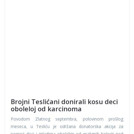
Brojni Teslićani donirali kosu deci
oboleloj od karcinoma
Povodom Zlatnog septembra, polovinom prošlog
meseca, u Tesliću je održana donatorska akcija za
pomoć deci i mladima obolelim od malignih bolesti pod