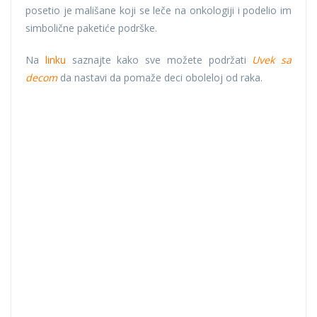
posetio je mališane koji se leče na onkologiji i podelio im
simbolične paketiće podrške.
Na
linku
saznajte kako sve možete podržati
Uvek sa
decom
da nastavi da pomaže deci oboleloj od raka.