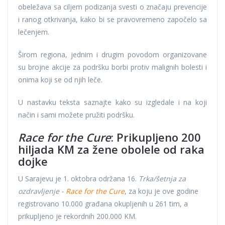
obeležava sa ciljem podizanja svesti o značaju prevencije
i ranog otkrivanja, kako bi se pravovremeno započelo sa
lečenjem.
Širom regiona, jednim i drugim povodom organizovane
su brojne akcije za podršku borbi protiv malignih bolesti i
onima koji se od njih leče.
U nastavku teksta saznajte kako su izgledale i na koji
način i sami možete pružiti podršku.
Race for the Cure
: Prikupljeno 200
hiljada KM za žene obolele od raka
dojke
U Sarajevu je 1. oktobra održana 16.
Trka/šetnja za
ozdravljenje -
Race for the Cure
, za koju je ove godine
registrovano 10.000 građana okupljenih u 261 tim, a
prikupljeno je rekordnih 200.000 KM.