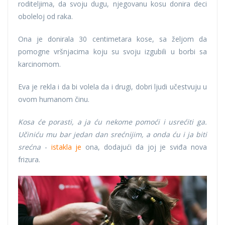
roditeljima, da svoju dugu, njegovanu kosu donira deci
oboleloj od raka.
Ona je donirala 30 centimetara kose, sa željom da
pomogne vršnjacima koju su svoju izgubili u borbi sa
karcinomom.
Eva je rekla i da bi volela da i drugi, dobri ljudi učestvuju u
ovom humanom činu.
Kosa će porasti, a ja ću nekome pomoći i usrećiti ga.
Učiniću mu bar jedan dan srećnijim, a onda ću i ja biti
srećna
-
istakla je
ona, dodajući da joj je sviđa nova
frizura.