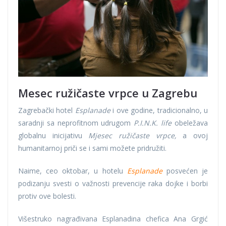
Mesec ružičaste vrpce u Zagrebu
Zagrebački hotel
Esplanade
i ove godine, tradicionalno, u
saradnji sa neprofitnom udrugom
P.I.N.K. life
obeležava
globalnu inicijativu
Mjesec ružičaste vrpce,
a ovoj
humanitarnoj priči se i sami možete pridružiti.
Naime, ceo oktobar, u hotelu
Esplanade
posvećen je
podizanju svesti o važnosti prevencije raka dojke i borbi
protiv ove bolesti.
Višestruko nagrađivana Esplanadina chefica Ana Grgić