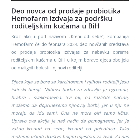
Deo novca od prodaje probiotika
Hemofarm izdvaja za podršku
roditeljskim kućama u BiH
Kroz akciju pod nazivom „Kreni od sebe“, kompanija
Hemofarm će do februara 2024. deo novčanih sredstava
od prodaje probiotika izdvajati za nabavku opreme
roditeljskim kućama u BiH u kojim borave djeca oboljela
od malignih bolesti i njihovi roditelji.
Djeca koja se bore sa karcinomom i njihovi roditelji jesu
istinski heroji. Njihova borba za zdravlje je ogromna,
hrabra i svakodnevna. Svi mi, na različite načine,
možemo da doprinesemo njihovoj borbi, jer u nju ne
moraju da idu sami. Ona ne mora biti samo lična.
Upravo ova akcija je naš način da pomognemo, jer je
važno krenuti od sebe, krenuti od pojedinca. Tako
možemo učiniti društvo boljim mjestom za život. Za nas