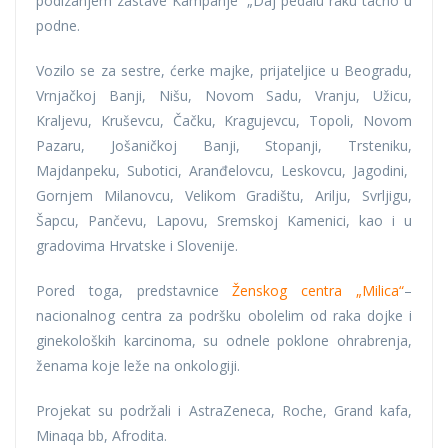
podizanjem zastave Kampanje „Daj pedalu raku“tačno u
podne.
Vozilo se za sestre, ćerke majke, prijateljice u Beogradu,
Vrnjačkoj Banji, Nišu, Novom Sadu, Vranju, Užicu,
Kraljevu, Kruševcu, Čačku, Kragujevcu, Topoli, Novom
Pazaru, Jošaničkoj Banji, Stopanji, Trsteniku,
Majdanpeku, Subotici, Aranđelovcu, Leskovcu, Jagodini,
Gornjem Milanovcu, Velikom Gradištu, Arilju, Svrljigu,
Šapcu, Pančevu, Lapovu, Sremskoj Kamenici, kao i u
gradovima Hrvatske i Slovenije.
Pored toga, predstavnice
Ženskog centra „Milica“
–
nacionalnog centra za podršku obolelim od raka dojke i
ginekoloških karcinoma, su odnele poklone ohrabrenja,
ženama koje leže na onkologiji.
Projekat su podržali i AstraZeneca, Roche, Grand kafa,
Minaqa bb, Afrodita.