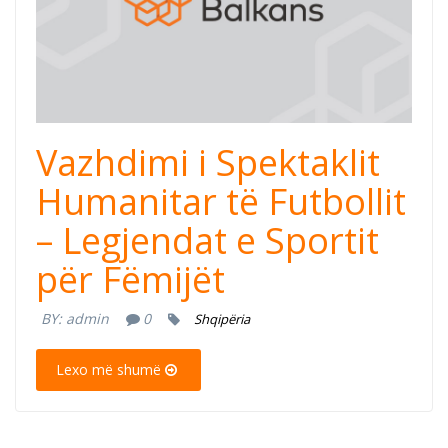
Vazhdimi i Spektaklit
Humanitar të Futbollit
– Legjendat e Sportit
për Fëmijët
BY:
admin
0
Shqipëria
Lexo më shumë