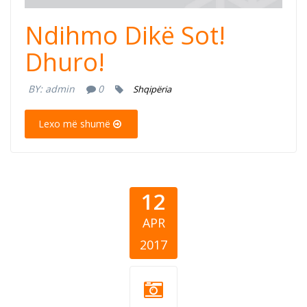
Ndihmo Dikë Sot!
Dhuro!
BY:
admin
0
Shqipëria
Lexo më shumë
12
APR
2017