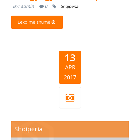
BY:
admin
0
Shqipëria
Lexo më shumë
13
APR
2017
Shqipëria