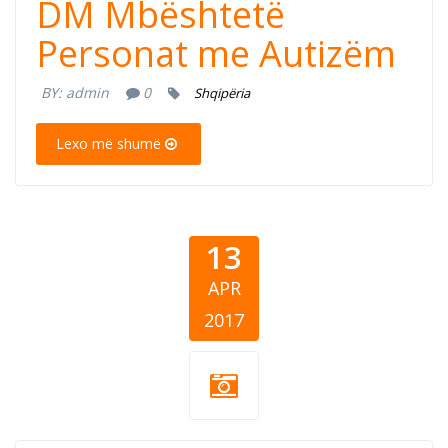
DM Mbështetë
Personat me Autizëm
BY:
admin
0
Shqipëria
Lexo më shumë
13
APR
2017