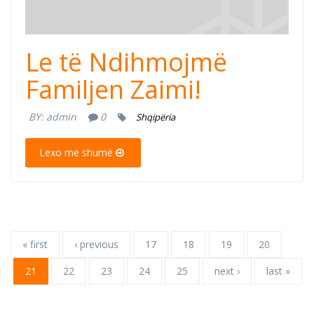
Le të Ndihmojmë
Familjen Zaimi!
BY:
admin
0
Shqipëria
Lexo më shumë
« first
‹ previous
17
18
19
20
21
22
23
24
25
next ›
last »