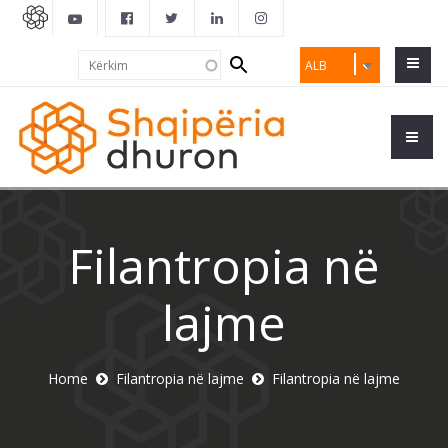
Search
Kërkim
ALB
form
Filantropia në
lajme
Home
Filantropia në lajme
Filantropia në lajme