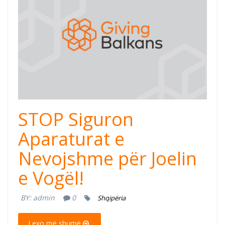
STOP Siguron
Aparaturat e
Nevojshme për Joelin
e Vogël!
BY:
admin
0
Shqipëria
Lexo më shumë