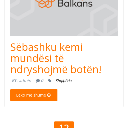
Sëbashku kemi
mundësi të
ndryshojmë botën!
BY:
admin
0
Shqipëria
Lexo më shumë
12