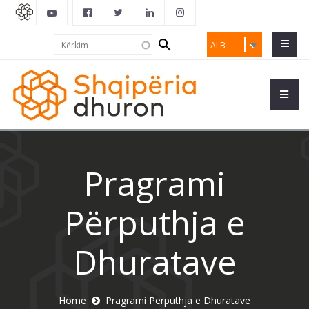
Search
Kërkim
ALB
form
Pragrami
Përputhja e
Dhuratave
Home
Pragrami Përputhja e Dhuratave