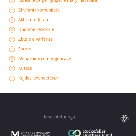
Mbështetje për grupet e margjinalizuara
Zhvillimi i komunitetit
Aktivitete fetare
Dhurime sezonale
Zbutje e varfërisë
Sporte
Menaxhimi i emergjencave
Mjedisi
Kujdesi shëndetësor
Mbështetur nga