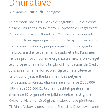
Dhuratave
BY:
admin
0
Shqipëria
Të premten, më 7 Prill Banka e Zagrebit DD, e cila është
pjesë e UniCredit Group, festoi 10 vjetorin e Programit të
Përpueshmërisë së Dhuratave. Organizatat poteniciale
për të përfituar nga ky program po aplikojnë në website e
Fondacionit UniCredit, pra punonjësit mund të zgjedhin
një program dhe të bëhën ambasadorët e tij. Punonjësi
më pas promovon punën e organizatës, inkurajon kolegët
të dhurojnë, dhe në fund të çdo cikli Fondacioni UniCredit
dyfishon shumën e donacionit. Gjatë dhjetë viteve të
fundit punonjësit e Bankës, me mbështetjen e
Fondacionit UniCredit, dhuruan më shumë se 2.500.000
HRK (rreth 350.000 EUR) dhe mbështeti punën e më
shumë se 80 organizatave jofitimprurëse në të gjithë
Kroacinë. Në emër të të gjitha institucioneve përfituese
Zj. Dinka Vukovic, presidente e Shoqatës Down syndrome