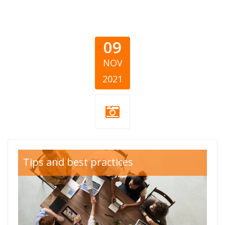
09
NOV
2021
tutorijali cover
Tips and best practices
GB cover.png