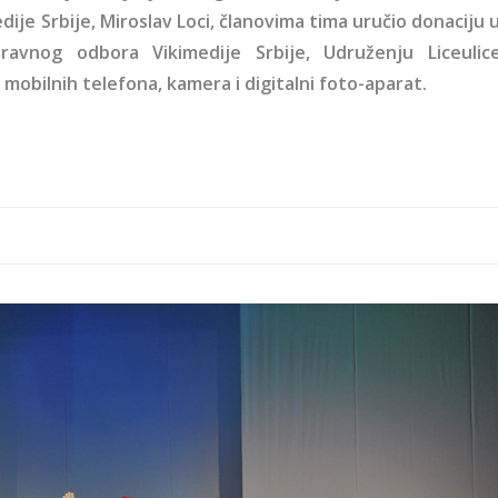
dije Srbije, Miroslav Loci, članovima tima uručio donaciju 
avnog odbora Vikimedije Srbije, Udruženju Liceulic
 mobilnih telefona, kamera i digitalni foto-aparat.
vari-1.jpg