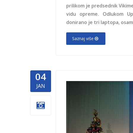
prilikom je predsednik Vikime
vidu opreme. Odlukom Upr
donirano je tri laptopa, osam
Saznaj više
04
Andjeli-cu
JAN