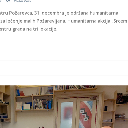
a
Požarevac
tru Požarevca, 31. decembra je održana humanitarna
a za lečenje malih Požarevljana. Humanitarna akcija „Srcem
ntru grada na tri lokacije.
-rs.jpg