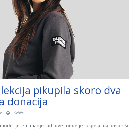
ekcija pikupila skoro dva
a donacija
r
Srbija
e mode je za manje od dve nedelje uspela da inspiriš