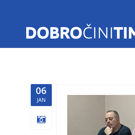
06
Srcem-za-
JAN