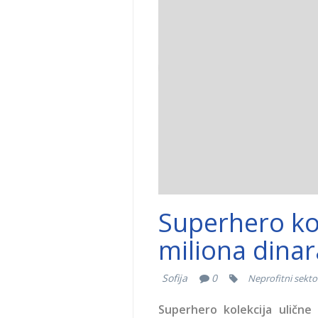
Superhero kol
miliona dinar
Sofija
0
Neprofitni sekto
Superhero kolekcija uličn