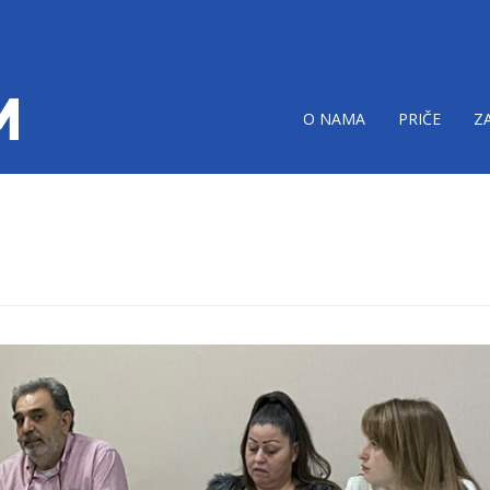
O NAMA
PRIČE
Z
decu.jpg