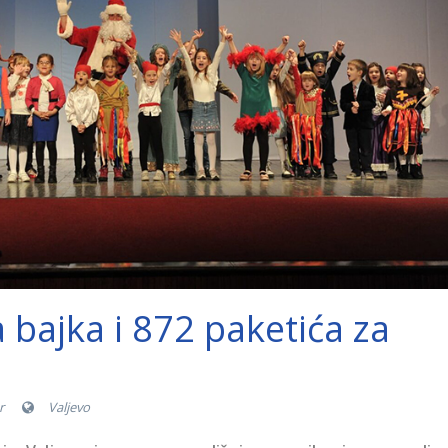
bajka i 872 paketića za
r
Valjevo