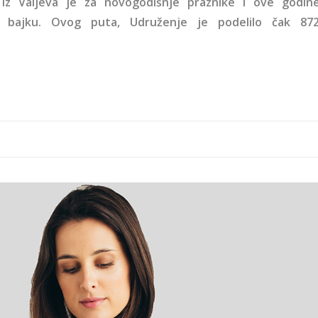
“ iz Valjeva je za novogodišnje praznike i ove godin
u bajku. Ovog puta, Udruženje je podelilo čak 87
-1.jpg