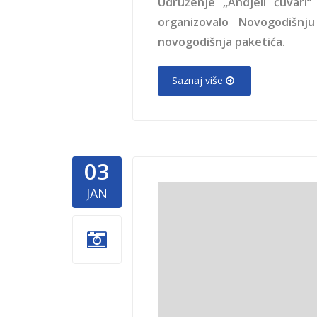
Udruženje „Andjeli čuvari
organizovalo Novogodišnj
novogodišnja paketića.
Saznaj više
03
Superhero
JAN