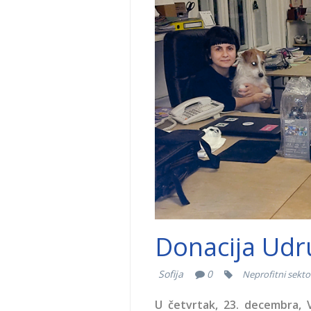
Donacija Udru
Sofija
0
Neprofitni sekto
U četvrtak, 23. decembra, V