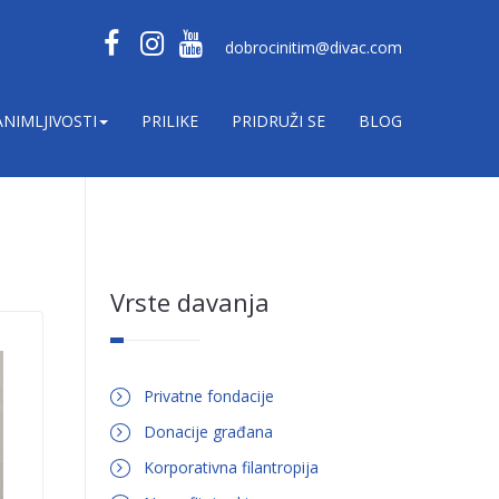
dobrocinitim@divac.com
ANIMLJIVOSTI
PRILIKE
PRIDRUŽI SE
BLOG
Vrste davanja
Privatne fondacije
Donacije građana
Korporativna filantropija