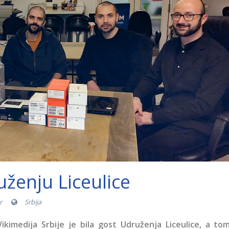
ženju Liceulice
r
Srbija
ikimedija Srbije je bila gost Udruženja Liceulice, a to