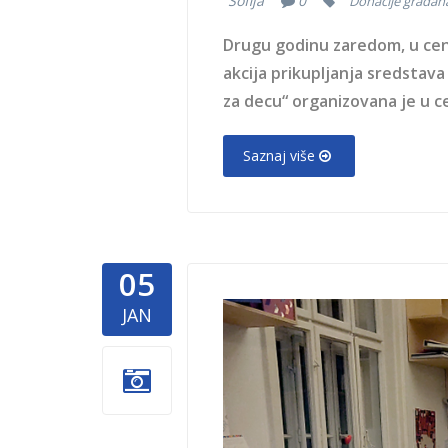
Sofija
0
Donacije građan
Drugu godinu zaredom, u cen
akcija prikupljanja sredstav
za decu“ organizovana je u ce
Saznaj više
05
Wikimedia
JAN