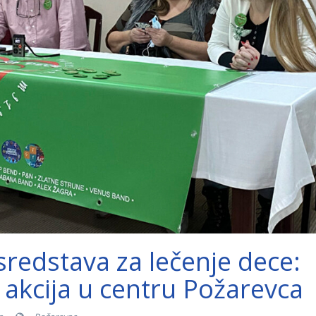
redstava za lečenje dece:
akcija u centru Požarevca