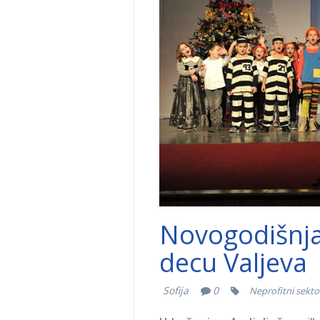
Novogodišnja 
decu Valjeva
Sofija
0
Neprofitni sekto