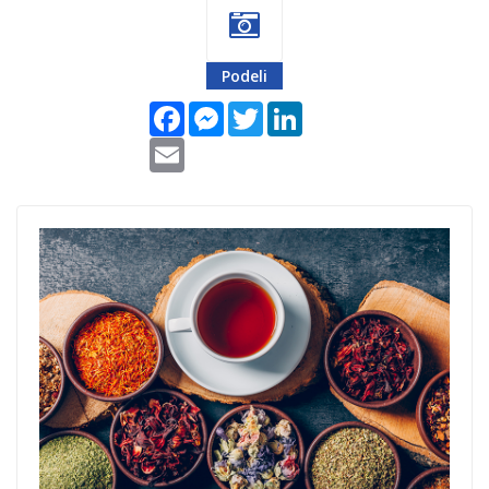
Podeli
Facebook
Messenger
Twitter
LinkedIn
Email
Cajanka-1.jpg