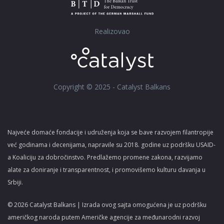
Realizovao
Copyright © 2025 - Catalyst Balkans
Najveće domaće fondacije i udruženja koja se bave razvojem filantropije
već godinama i decenijama, napravile su 2018. godine uz podršku USAID-
a Koaliciju za dobročinstvo. Predlažemo promene zakona, razvijamo
alate za doniranje i transparentnost, i promovišemo kulturu davanja u
Srbiji.
© 2026 Catalyst Balkans | Izrada ovog sajta omogućena je uz podršku
američkog naroda putem Američke agencije za međunarodni razvoj