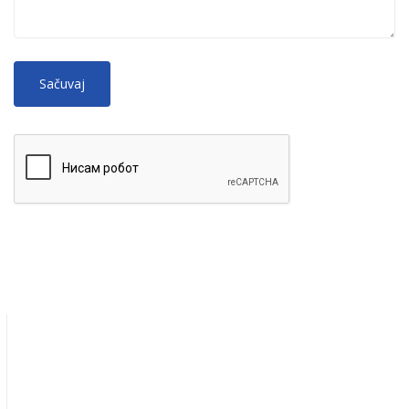
No
More information about text formats
HTML
tags allowed.
Web page addresses and e-mail addresses turn into links
automatically.
Lines and paragraphs break automatically.