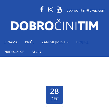
dobrocinitim@divac.com
O NAMA
PRIČE
ZANIMLJIVOSTI
PRILIKE
PRIDRUŽI SE
BLOG
28
DEC