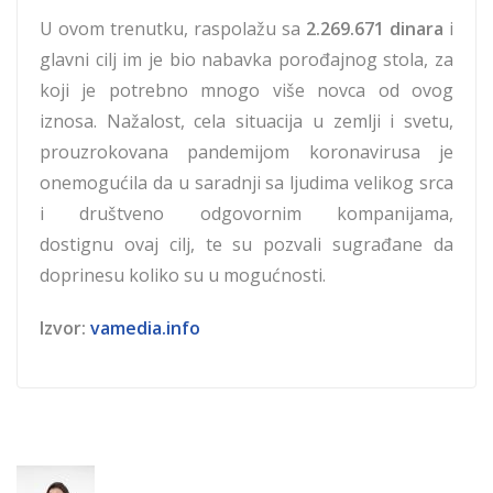
U ovom trenutku, raspolažu sa
2.269.671 dinara
i
glavni cilj im je bio nabavka porođajnog stola, za
koji je potrebno mnogo više novca od ovog
iznosa. Nažalost, cela situacija u zemlji i svetu,
prouzrokovana pandemijom koronavirusa je
onemogućila da u saradnji sa ljudima velikog srca
i društveno odgovornim kompanijama,
dostignu ovaj cilj, te su pozvali sugrađane da
doprinesu koliko su u mogućnosti.
Izvor:
vamedia.info