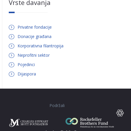
Vrste davanja
Privatne fondacije
Donacije građana
Korporativna filantropija
Neprofitni sektor
Pojedinci
Dijaspora
Podržali