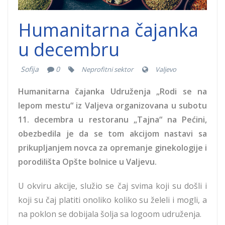
Humanitarna čajanka
u decembru
Sofija
0
Neprofitni sektor
Valjevo
Humanitarna čajanka Udruženja „Rodi se na
lepom mestu“ iz Valjeva organizovana u subotu
11. decembra u restoranu „Tajna“ na Pećini,
obezbedila je da se tom akcijom nastavi sa
prikupljanjem novca za opremanje ginekologije i
porodilišta Opšte bolnice u Valjevu.
U okviru akcije, služio se čaj svima koji su došli i
koji su čaj platiti onoliko koliko su želeli i mogli, a
na poklon se dobijala šolja sa logoom udruženja.