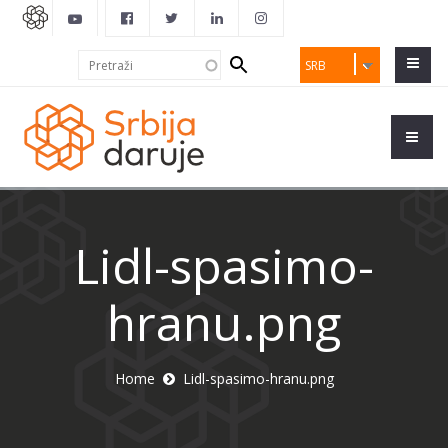
Search
Pretraži
SRB
form
Lidl-spasimo-
hranu.png
Home
Lidl-spasimo-hranu.png