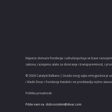
Najveće domaće fondacije i udruženja koja se bave razvojem
zakona, razvijamo alate za doniranje i transparentnost, i pro
© 2026 Catalyst Balkans | Izrada ovog sajta omogućena je u
i Vlade Divac i Fondacije Katalist i ne predstavlja nužno stavo
Politika privatnosti
Pišite nam na
dobrocinitim@divac.com