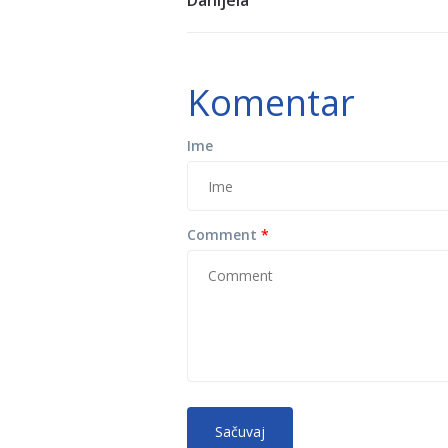
Danijela
Komentar
Ime
Comment
*
No HTML tags
More