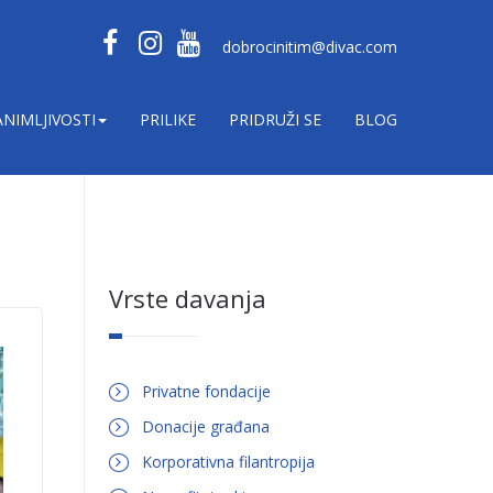
dobrocinitim@divac.com
ANIMLJIVOSTI
PRILIKE
PRIDRUŽI SE
BLOG
Vrste davanja
Privatne fondacije
Donacije građana
Korporativna filantropija