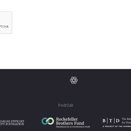
dresses turn into links automatically.
atically.
Podržali