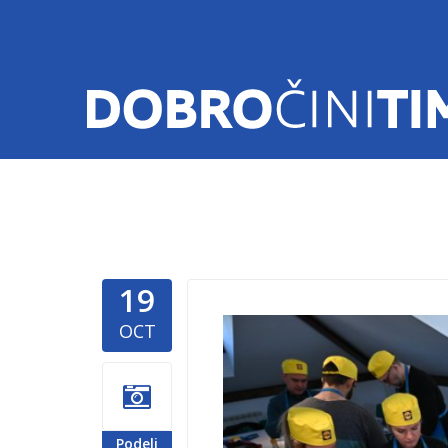
19
Lidl-spas
OCT
Podeli