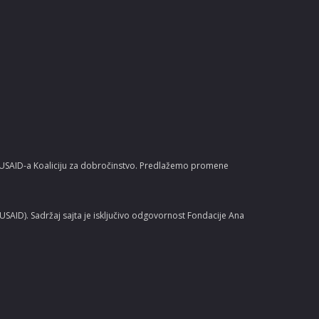
u USAID-a Koaliciju za dobročinstvo. Predlažemo promene
AID). Sadržaj sajta je isključivo odgovornost Fondacije Ana