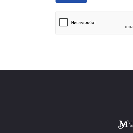
allowed.
Web page addresses and e-mail ad
Lines and paragraphs break autom