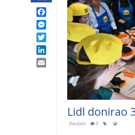
Facebook
Messenger
Twitter
LinkedIn
Email
Lidl donirao 
Danijela
0