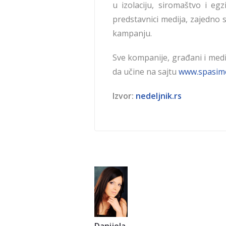
u izolaciju, siromaštvo i eg
predstavnici medija, zajedno 
kampanju.
Sve kompanije, građani i medi
da učine na sajtu
www.spasim
Izvor:
nedeljnik.rs