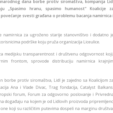
narodnog dana borbe protiv siromaštva, kompanija Lid
nju „Spasimo hranu, spasimo humanost“ Koalicije z
ma povećanje svesti građana o problemu bacanja namirnica 
ne namirnica za ugroženo starije stanovništvo i dodatno j
orisnicima podrške koju pruža organizacija Liceulice.
za medijsku transparentnost i društvenu odgovornost koji
nim frontom, sprovode distribuciju namirnica krajnji
borbe protiv siromaštva, Lidl je zajedno sa Koalicijom z
cija Ana i Vlade Divac, Trag fondacija, Catalyst Balkans
ntropski forum, Forum za odgovorno poslovanje i Privredn
 na događaju na kojem je od Lidlovih proizvoda pripremljen
one koji su različitim putevima dospeli na marginu društva