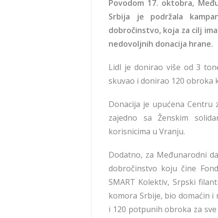
Povodom 17. oktobra, Među
Srbija je podržala kampa
dobročinstvo, koja za cilj i
nedovoljnih donacija hrane.
Lidl je donirao više od 3 to
skuvao i donirao 120 obroka k
Donacija je upućena Centru 
zajedno sa Ženskim solidar
korisnicima u Vranju.
Dodatno, za Međunarodni dan 
dobročinstvo koju čine Fonda
SMART Kolektiv, Srpski fila
komora Srbije, bio domaćin i
i 120 potpunih obroka za sve 