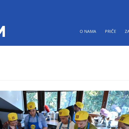
O NAMA
PRIČE
Z
imo-hranu.png