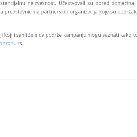
zistencijalnu neizvesnost. Učestvovali su pored domaćina 
sa predstavnicima partnerskih organizacija koje su podržal
ji koji i sami žele da podrže kampanju mogu saznati kako t
ohranu.rs
.