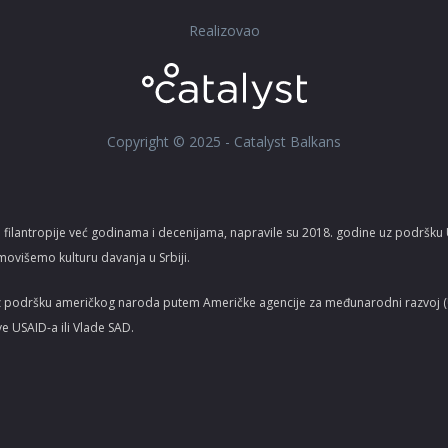
Realizovao
Copyright © 2025 - Catalyst Balkans
 filantropije već godinama i decenijama, napravile su 2018. godine uz podršk
movišemo kulturu davanja u Srbiji.
z podršku američkog naroda putem Američke agencije za međunarodni razvoj (US
ve USAID-a ili Vlade SAD.