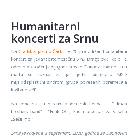
Humanitarni
koncerti za Srnu
Na
Gradskoj plaži u Čačku
je 29. jula održan humanitarni
koncert za jedanaestomesečnu Srnu Dragojević, kojoj je
odmah po rođenju dijagnostikovan Daunov sindrom, a u
martu su saznali za još jednu dijagnozu MSD
mijelodisplastični sindrom (grupa povezanih poremećaja
koštane srži).
Na koncertu su nastupala dva rok benda – “Oldman
brothers band“ i “Funk Off“, kao i orkestar za veselja
„Šešir moj“.
Srna je rodjena u septembru 2020. godine sa Daunovim