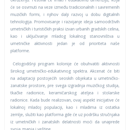
će se osvrnuti na veze između tradicionalnih i savremenih
muzičkih formi, i njihov dalji razvoj u dobu digitalnih
tehnologija. Promovisanje i razvijanje ideja samoodrživih
umetničkih i turističkih praksi izvan urbanih gradskih celina,
kao i uključivanje mladog lokalnog stanovništva u
umetničke aktivnosti jedan je od prioriteta naše
platforme.
Celogodišnji program kolonije će obuhvatiti aktivnosti
širokog umetničko-edukativnog spektra. Akcenat će biti
na adaptaciji postojećih seoskih objekata u umetničko-
zanatske prostore, pre svega izgradnja muzičkog studija,
tkačke radionice, keramičarskog ateljea i stolarske
radionice. Kada bude realizovan, ovaj aspekt inicijative će
lokalnoj mladoj populaciji, kao i mladima iz ostatka
zemlje, služiti kao platforma gde će uz podršku stručnjaka
iz umetničkih i zanatskih delatnosti moći da unaprede
svoja znanja i veštine.