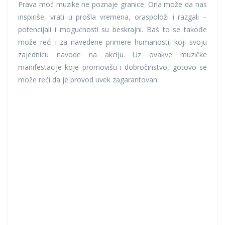
Prava moć muzike ne poznaje granice. Ona može da nas
inspiriše, vrati u prošla vremena, oraspoloži i razgali –
potencijali i mogućnosti su beskrajni. Baš to se takođe
može reći i za navedene primere humanosti, koji svoju
zajednicu navode na akciju. Uz ovakve muzičke
manifestacije koje promovišu i dobročinstvo, gotovo se
može reći da je provod uvek zagarantovan.