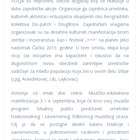
POLJA su neprofitni, održivi događaj koji se realizuje u
duhu zajedničke akcije. Organizuje ga zajednica umetnika,
kulturnih aktivista i entuzijasta okupljenih oko beogradskih
kolektiva Dis-patch i Drug§tore. Zajedničkim snagama
organizovali su na desetine kulturnih manifestacija širom
zemlje i inostranstva, kao i festival „+++“ na planini Jelici
nadomak Čačka 2015. godine. U tom smislu, ekipa koja
stoji iza inicijative ima kapacitete i iskustvo da na
dugoročnom nivou obezbedi zanimljive umetničke
sadržaje za mlađu populaciju koja živi u ovom delu Srbije
(Ljig, Aranđelovac, Ub, Lajkovac).
Kolonija će imati dve celine: Muzičko-edukativna
manifestacija 3. i 4. septembra, koja će kroz svoj muzički
program lokalnoj publici predstaviti umetnike
tradicionalnog i savremenog folklornog muzičkog izraza.
Cilj je da se postigne idealni balans tradicije i
savremenosti, u jedinstvenom ruralnom i prirodnom
okruženju. Festival će imati i edukativnu dimenziju, koja