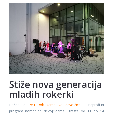
Stiže nova generacija
mladih rokerki
Počeo je
Peti Rok kamp za devojčice
– neprofitni
program namenjen devojčicama uzrasta od 11 do 14