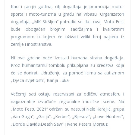
Kao i ranijih godina, cilj događaja je promocija moto-
sporta i moto-turizma u gradu na Vrbasu. Organizatori
događaja, „MK Stršljen“ potrudio se da i ovaj Moto Fest
bude obogaćen brojnim sadržajima i kvalitetnim
programom u kojem će uživati veliki broj bajkera iz
zemlje i inostranstva.
Ni ove godine neće izostati humana strana događaja.
Kroz humanitarnu tombolu prikupljana su sredstva koja
će se donirati Udruženju za pomoć licima sa autizmom
„Djeca svjetlosti”, Banja Luka.
Večernji sati ostaju rezervisani za odličnu atmosferu i
najpoznatije izvođače regionalne muzičke scene. Na
„Moto Festu 2021“ održani su nastupi Nele Karajlić, grupa
„Van Gogh“, „Galija“, „Kerber“, „Bjesovi“, „Love Hunters“,
„Đorđe David&Death Saw“ i Ivane Peters Moreuz.