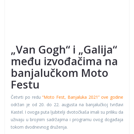
„Van Gogh“ i „Galija“
među izvođačima na
banjalučkom Moto
Festu
Četvrti po redu
“Moto Fest, Banjaluka 2021” ove godine
održan je od 20. do 22. augusta na banjalučkoj tvrđavi
Kastel. I ovoga puta ljubitelji dvotočkaša imali su priliku da
uživaju u brojnim sadržajima i programu ovog događaja
tokom dvodnevnog druženja.