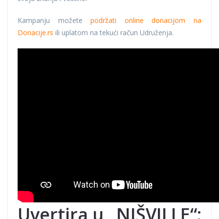
Kampanju možete
podržati online donacijom na
Donacije.rs
ili uplatom na tekući račun Udruženja.
Uvertira u „NIŠVILLE“: