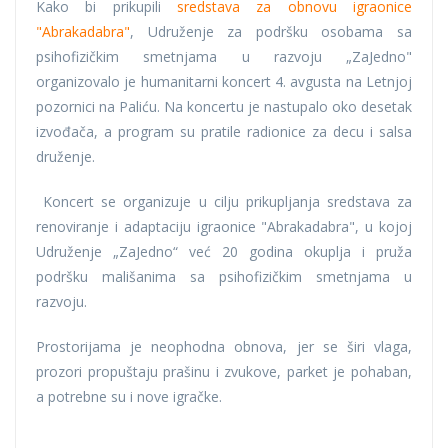
Kako bi prikupili
sredstava za obnovu igraonice
"Abrakadabra"
, Udruženje za podršku osobama sa
psihofizičkim smetnjama u razvoju „ZaJedno"
organizovalo je humanitarni koncert 4. avgusta na Letnjoj
pozornici na Paliću. Na koncertu je nastupalo oko desetak
izvođača, a program su pratile radionice za decu i salsa
druženje.
Koncert se organizuje u cilju prikupljanja sredstava za
renoviranje i adaptaciju igraonice "Abrakadabra", u kojoj
Udruženje „ZaJedno“ već 20 godina okuplja i pruža
podršku mališanima sa psihofizičkim smetnjama u
razvoju.
Prostorijama je neophodna obnova, jer se širi vlaga,
prozori propuštaju prašinu i zvukove, parket je pohaban,
a potrebne su i nove igračke.