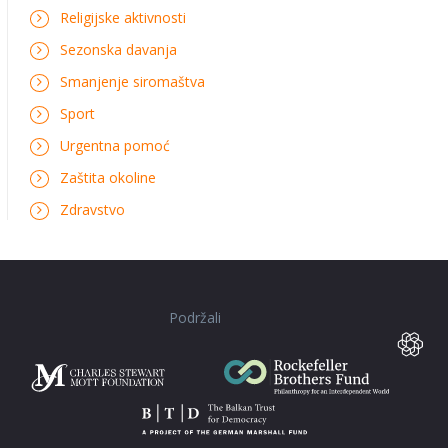
Religijske aktivnosti
Sezonska davanja
Smanjenje siromaštva
Sport
Urgentna pomoć
Zaštita okoline
Zdravstvo
Podržali