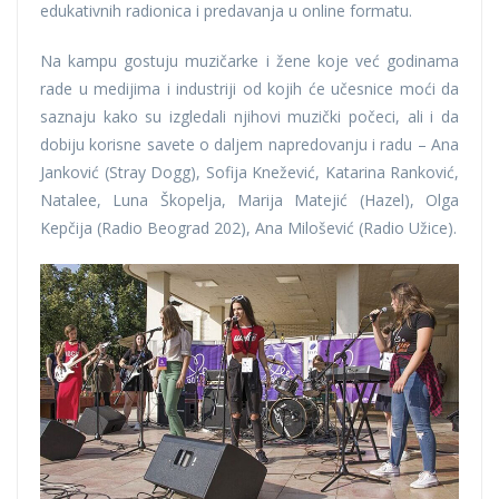
edukativnih radionica i predavanja u online formatu.
Na kampu gostuju muzičarke i žene koje već godinama
rade u medijima i industriji od kojih će učesnice moći da
saznaju kako su izgledali njihovi muzički počeci, ali i da
dobiju korisne savete o daljem napredovanju i radu – Ana
Janković (Stray Dogg), Sofija Knežević, Katarina Ranković,
Natalee, Luna Škopelja, Marija Matejić (Hazel), Olga
Kepčija (Radio Beograd 202), Ana Milošević (Radio Užice).