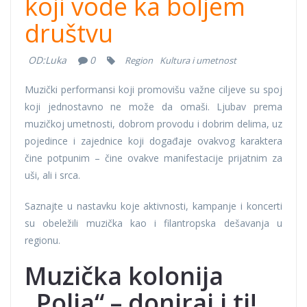
koji vode ka boljem
društvu
OD:
Luka
0
Region
Kultura i umetnost
Muzički performansi koji promovišu važne ciljeve su spoj
koji jednostavno ne može da omaši. Ljubav prema
muzičkoj umetnosti, dobrom provodu i dobrim delima, uz
pojedince i zajednice koji događaje ovakvog karaktera
čine potpunim – čine ovakve manifestacije prijatnim za
uši, ali i srca.
Saznajte u nastavku koje aktivnosti, kampanje i koncerti
su obeležili muzička kao i filantropska dešavanja u
regionu.
Muzička kolonija
„Polja“ – doniraj i ti!