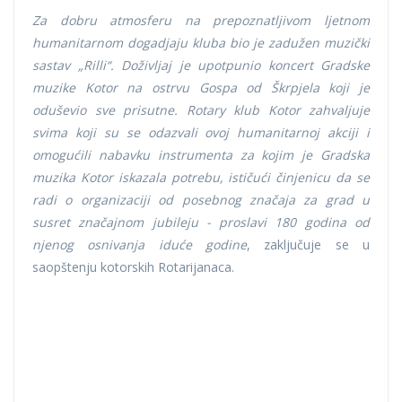
Za dobru atmosferu na prepoznatljivom ljetnom
humanitarnom dogadjaju kluba bio je zadužen muzički
sastav „Rilli“. Doživljaj je upotpunio koncert Gradske
muzike Kotor na ostrvu Gospa od Škrpjela koji je
oduševio sve prisutne. Rotary klub Kotor zahvaljuje
svima koji su se odazvali ovoj humanitarnoj akciji i
omogućili nabavku instrumenta za kojim je Gradska
muzika Kotor iskazala potrebu, ističući činjenicu da se
radi o organizaciji od posebnog značaja za grad u
susret značajnom jubileju - proslavi 180 godina od
njenog osnivanja iduće godine
, zaključuje se u
saopštenju kotorskih Rotarijanaca.