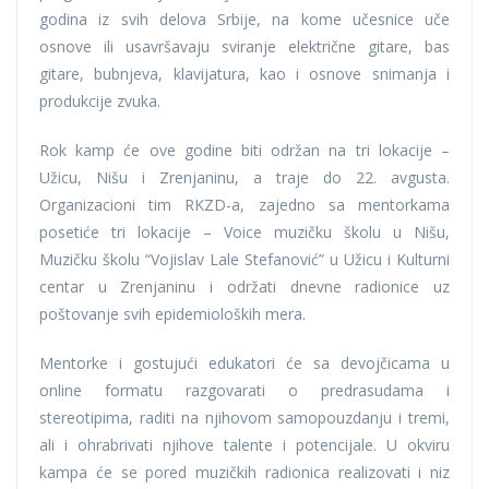
godina iz svih delova Srbije, na kome učesnice uče
osnove ili usavršavaju sviranje električne gitare, bas
gitare, bubnjeva, klavijatura, kao i osnove snimanja i
produkcije zvuka.
Rok kamp će ove godine biti održan na tri lokacije –
Užicu, Nišu i Zrenjaninu, a traje do 22. avgusta.
Organizacioni tim RKZD-a, zajedno sa mentorkama
posetiće tri lokacije – Voice muzičku školu u Nišu,
Muzičku školu “Vojislav Lale Stefanović” u Užicu i Kulturni
centar u Zrenjaninu i održati dnevne radionice uz
poštovanje svih epidemioloških mera.
Mentorke i gostujući edukatori će sa devojčicama u
online formatu razgovarati o predrasudama i
stereotipima, raditi na njihovom samopouzdanju i tremi,
ali i ohrabrivati njihove talente i potencijale. U okviru
kampa će se pored muzičkih radionica realizovati i niz