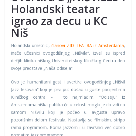
Holandski teatar
igrao za decu u KC
Niš
Holandski umetnici,
članovi ZID TEATRA iz Amsterdama
,
inače učesnici ovogodišnjeg „Nišvila“, izveli su ispred
dečjih klinika niškog Univerzitetskog Kliničkog Centra deo
svoje predstave „Naša odiseja“.
Ovo je humanitarni gest i uvertira ovogodišnjeg „Nišvil
Jazz festivala“ koji je prvi put došao u goste pacijentima
Kliničkog centra – i to najmlađim. “Odiseju” iz
Amsterdama niška publika će u celosti mogla je da vidi na
samom Nišvillu koji je počeo 6. avgusta upravo
pozorišnim delom festivala. Nastavlja se filmskim, stripo
rama programom, Roma Jazzom i u završnici već dobro
poznatim Jazz programom.