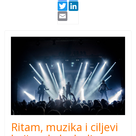
Twitter
LinkedIn
Email
muzika za bolje
drustvo.jpg
Ritam, muzika i ciljevi