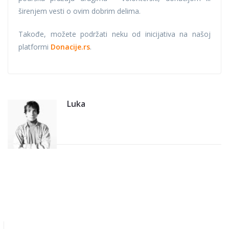
širenjem vesti o ovim dobrim delima.
Takođe, možete podržati neku od inicijativa na našoj
platformi
Donacije.rs
.
Luka