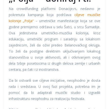
Na crowdfunding platformi Donacije.rs, nedavno je
pokrenuta kampanja koja podržava
ciljeve muzičke
kolonije „Polja“
– umetničke manifestacije koja se ove
godine premijerno održava u selu Šutci, u srcu Šumadije.
Ova jedinstvena umetničko-muzička kolonija, kroz
edukaciju, umetnički program i saradnju sa lokalnom
zajednicom, želi da oživi predeo Belanovačkog okruga.
To želi da postigne direktnim uključivanjem lokalnog
stanovništva u svoje aktivnosti, ali i otkrivanjem ovog
dela Srbije posetiocima iz drugih delova zemlje i urbanih
centara, pa čak i iz inostranstva.
Da bi ostvarili sve ciljeve inicĳative, neophodno je dosta
rada i sredstava. U ovoj fazi projekta, potrebna im je
pomoć da bi adaptirali muzički studio i izgradili
infrastrukturu neophodnu za realizacĳu festivala.