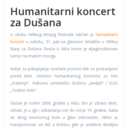
Humanitarni koncert
za Dušana
U okviru Velikog letnjeg festivala održan je
humanitarni
koncert
u subotu, 31. jula na glavnom šetalištu u Niškoj
Banji za Dušana Dinića iz Niša kome je dijagnostikovan
tumor na malom mozgu.
Kutije za prikupljanje novčane pomoći bile su postavljene
pored bine. Učesnici humanitarnog koncerta su Hor
„Sretenje“, Kulturno umetničko društvo „Andjeli“ i KUD
„Teslino Kolo“.
Dušan je rođen 2008. godine u Nišu. Bio je zdravo dete,
uživao je u igri i odrastanju sve do svoje 10. godine, kada
se zbog nesnosnog bola u glavi onesvestio. Hitno je
transportovan za Niš u bolnicu gde je urađena detaljna