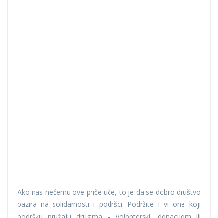
Ako nas nečemu ove priče uče, to je da se dobro društvo
bazira na solidarnosti i podršci. Podržite i vi one koji
podršku pružaju drugima – volonterski, donacijom ili