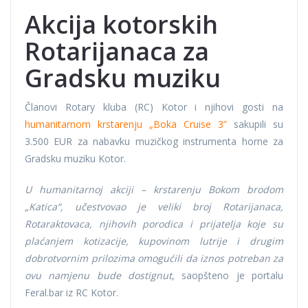
Akcija kotorskih
Rotarijanaca za
Gradsku muziku
Članovi Rotary kluba (RC) Kotor i njihovi gosti na
humanitarnom krstarenju „Boka Cruise 3”
sakupili su
3.500 EUR za nabavku muzičkog instrumenta horne za
Gradsku muziku Kotor.
U humanitarnoj akciji – krstarenju Bokom brodom
„Katica“, učestvovao je veliki broj Rotarijanaca,
Rotaraktovaca, njihovih porodica i prijatelja koje su
plaćanjem kotizacije, kupovinom lutrije i drugim
dobrotvornim prilozima omogućili da iznos potreban za
ovu namjenu bude dostignut
, saopšteno je portalu
Feral.bar iz RC Kotor.