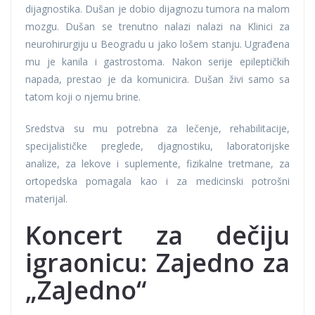
dijagnostika. Dušan je dobio dijagnozu tumora na malom
mozgu. Dušan se trenutno nalazi nalazi na Klinici za
neurohirurgiju u Beogradu u jako lošem stanju. Ugrađena
mu je kanila i gastrostoma. Nakon serije epileptičkih
napada, prestao je da komunicira. Dušan živi samo sa
tatom koji o njemu brine.
Sredstva su mu potrebna za lečenje, rehabilitacije,
specijalističke preglede, djagnostiku, laboratorijske
analize, za lekove i suplemente, fizikalne tretmane, za
ortopedska pomagala kao i za medicinski potrošni
materijal.
Koncert za dečiju
igraonicu:
Zajedno za
„ZaJedno“