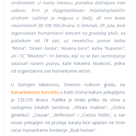
sindromom. U martu mesecu, porodica doživljava novi
udarac, Srni je dijagnostikovan mijelodisplastični
sindrom. Lečenje je moguce u Italiji, ali ono kosta
nezamislivih 30.108.760 dinara. U četvrtak, 29. jula, biće
organizovan humanitarni koncert na gradskoj plaži, sa
početkom od 18 sati, uz nesebičnu pomoc kafea
“Mona“, “Green šanka“, ‘Havana bara“, kafea “Kapetan“,
ali i SC “Mladost“ i tri benda, koji su se bez razmisljanja
odazvali nasem pozivu
, kaže Katarina Novković, jedna
od organizatora ove humanitarne večeri.
U Gornjem Milanovcu, Srninom rodnom gradu, na
humanitarnom koncertu
u bašti Doma kulture prikupljeno
je 129.370 dinara. Publika je imala priliku da uživa u
nastupima lokalnih bendova: „Plišani mališan“, „Dobra
genetika“, „Zauvar“, „Reflection“ i „Cactus Fields“, a sav
novac prikupljen od prodaje karata biće uplaćen na Srnin
račun humanitarne fondacije „Budi human“.