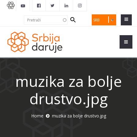
Search
Pretraži
SRB
form
muzika za bolje
drustvo.jpg
Home
muzika za bolje drustvo.jpg