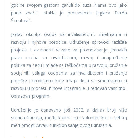
godine svojom gestom ganuli do suza. Nama ovo jako
puno znači”, istakla je predsednica Jaglaca Đurđa
Šimatović.
Jaglac okuplja osobe sa invaliditetom, smetnjama u
razvoju i njihove porodice. Udruženje sprovodi različite
projekte i aktivnosti vezane za promovisanje jednakih
prava osoba sa invaliditetom, razvoj i unapređenje
politika za decu i mlade sa teškoćama u razvoju, pružanje
socijalnih usluga osobama sa invaliditetom i pružanje
podrške porodicama koje imaju decu sa smetrnjama u
razvoju u procesu njhove integracije u redovan vaspitno-
obrazovni program.
Udruženje je osnovano još 2002. a danas broji više
stotina članova, među kojima su i volonteri koji u velikoj
meri omogućavaju funkcionisanje ovog udruženja.