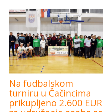
charity football
tournamet
cacinci.jpg
Na fudbalskom
turniru u Čačincima
prikupljeno 2.600 EUR