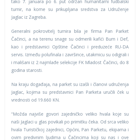
tako 7. januara po 6. put održan humanitarni fudbalski
turnir, na kome su prikupljana sredstva za Udruženje
Jaglac iz Zagreba.
Generalni pokrovitelj turnira bila je firma Pan Parket
Čačinci, a na terenu snage su odmerili kafići Bum i Def,
kao i predstavnici Opštine Čačinci i preduzeće RU-DA
servis. Između polufinala i završince, utakmicu su odigrali i
i mališani iz 2 najmlađe selekcije FK Mladost Čačinci, do 8
godina starosti.
Na kraju događaja, na parket su izašli i članovi udruženja
Jaglac, kojima su predstavnici Pan Parketa uručili ček u
vrednosti od 19.660 KN.
“Možda najviše govori zajedničko veliko hvala koje su
naši Jaglaci u glas povikali po primitku čeka. Od srca veliko
hvala Turističkoj zajednici, Općini, Pan Parketu, ekipama i
ovim predivnim ljudima u Čačincima koji su nas i ove