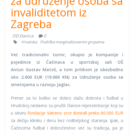
za udruženje osoba sa
invaliditetom iz
Zagreba
OD:
Danica
0
Hrvatska
Podrška marginalizovanim grupama
Već tradicionalni turnir, okupio je kompanije i
pojedince iz Čačinaca u sportskoj sali OŠ
Antun Gustav Matoš, a tom prilikom je obezbeđno
oko 2.600 EUR (19.660 KN) za Udruženje osoba sa
smetnjama u razvoju Jaglac.
Primer za to koliko se dobro slažu dobrota i fudbal u
Hrvatskoj nedavno su pružili članovi reprezentacije koji su
u okviru
fondacije Vatreno srce donirali preko 60.000 EUR
za dečiju kliniku i decu bez roditeljskog staranja. Ipak, u
Čačincima fudbal i dobročinstvo već su tradicija, pa je