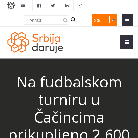
Search
Pretraži
SRB
form
Na fudbalskom
turniru u
Čačincima
prikupljeno 2.600