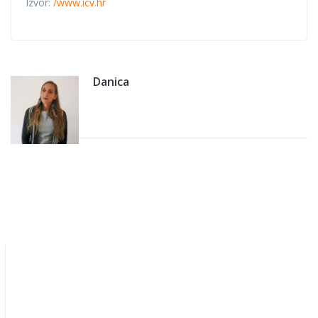
Izvor:
/www.icv.hr
Danica