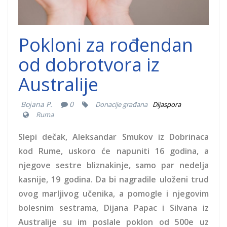
Pokloni za rođendan
od dobrotvora iz
Australije
Bojana P.
0
Donacije građana
Dijaspora
Ruma
Slepi dečak, Aleksandar Smukov iz Dobrinaca
kod Rume, uskoro će napuniti 16 godina, a
njegove sestre bliznakinje, samo par nedelja
kasnije, 19 godina. Da bi nagradile uloženi trud
ovog marljivog učenika, a pomogle i njegovim
bolesnim sestrama, Dijana Papac i Silvana iz
Australije su im poslale poklon od 500e uz