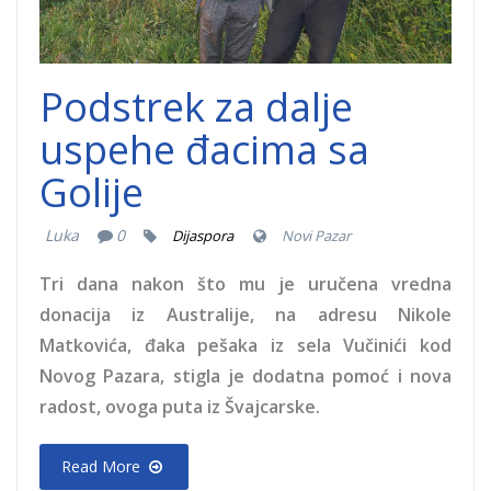
Podstrek za dalje
uspehe đacima sa
Golije
Luka
0
Dijaspora
Novi Pazar
Tri dana nakon što mu je uručena vredna
donacija iz Australije, na adresu Nikole
Matkovića, đaka pešaka iz sela Vučinići kod
Novog Pazara, stigla je dodatna pomoć i nova
radost, ovoga puta iz Švajcarske.
Read More