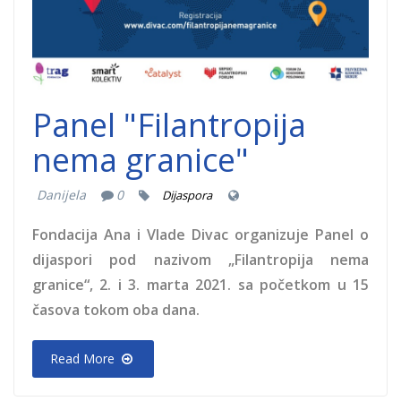
Panel "Filantropija
nema granice"
Danijela
0
Dijaspora
Fondacija Ana i Vlade Divac organizuje Panel o
dijaspori pod nazivom „Filantropija nema
granice“, 2. i 3. marta 2021. sa početkom u 15
časova tokom oba dana.
Read More