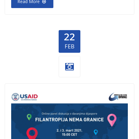
Read More
22
FEB
divac-panel.png