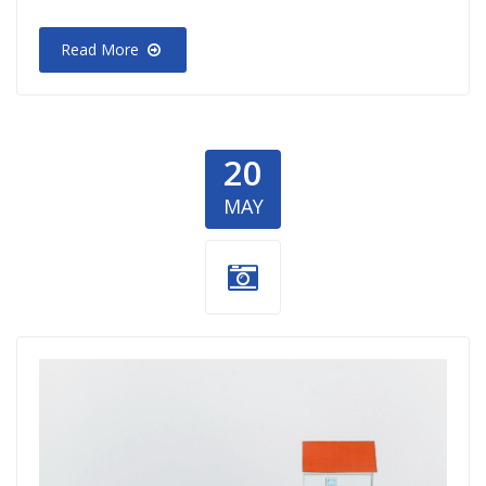
Read More
20
MAY
Kuca za baku
Dzemilu.jpg