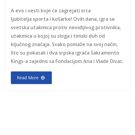
A evo i vesti koje će zagrejati srca
ljubitelja sporta i košarke! Ovih dana, igra se
svetska utakmica protiv nevidljivog protivnika,
utakmica u kojoj su sloga i timski duh od
ključnog značaja. Svako pomaže na svoj način,
što su pokazali i dva srpska igrača Sakramento
Kings-a zajedno sa Fondacijom Ana i Vlade Divac.
Read More