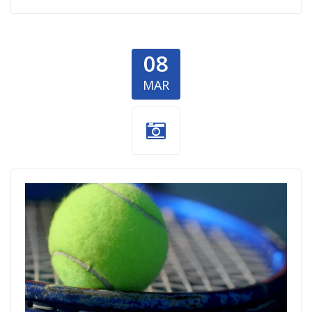
08
MAR
humanitarni-
turnir-tenis.jpg