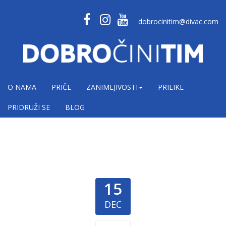
dobrocinitim@divac.com
O NAMA
PRIČE
ZANIMLJIVOSTI
PRILIKE
PRIDRUŽI SE
BLOG
15
DEC