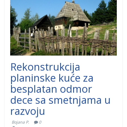
posebne
potrebe.jpg
Rekonstrukcija
planinske kuće za
besplatan odmor
dece sa smetnjama u
razvoju
Bojana P.
0