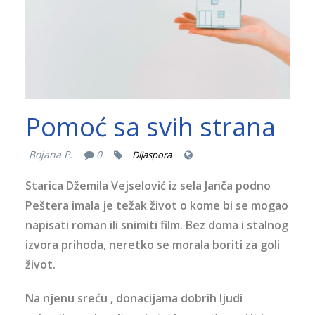
Pomoć sa svih strana
Bojana P.
0
Dijaspora
Starica Džemila Vejselović iz sela Janča podno
Peštera imala je težak život o kome bi se mogao
napisati roman ili snimiti film. Bez doma i stalnog
izvora prihoda, neretko se morala boriti za goli
život.
Na njenu sreću , donacijama dobrih ljudi