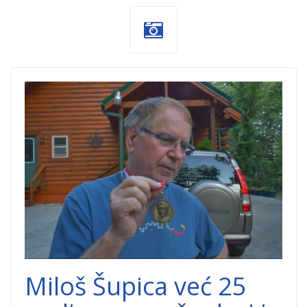
Dobitnik tesline
medalje za
humanitarni rad
2015.jpg
Miloš Šupica već 25