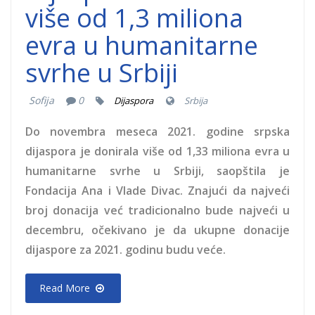
više od 1,3 miliona
evra u humanitarne
svrhe u Srbiji
Sofija
0
Dijaspora
Srbija
Do novembra meseca 2021. godine srpska
dijaspora je donirala više od 1,33 miliona evra u
humanitarne svrhe u Srbiji, saopštila je
Fondacija Ana i Vlade Divac. Znajući da najveći
broj donacija već tradicionalno bude najveći u
decembru, očekivano je da ukupne donacije
dijaspore za 2021. godinu budu veće.
Read More