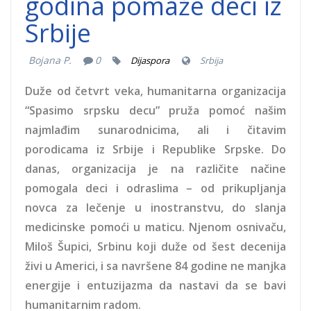
godina pomaže deci iz
Srbije
Bojana P.
0
Dijaspora
Srbija
Duže od četvrt veka, humanitarna organizacija
“Spasimo srpsku decu” pruža pomoć našim
najmlađim sunarodnicima, ali i čitavim
porodicama iz Srbije i Republike Srpske. Do
danas, organizacija je na različite načine
pomogala deci i odraslima – od prikupljanja
novca za lečenje u inostranstvu, do slanja
medicinske pomoći u maticu. Njenom osnivaču,
Miloš Šupici, Srbinu koji duže od šest decenija
živi u Americi, i sa navršene 84 godine ne manjka
energije i entuzijazma da nastavi da se bavi
humanitarnim radom.