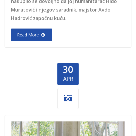
nakupilo se dovoljno da joj humanitarac Hido
Muratović i njegov saradnik, majstor Avdo
Hadrović započnu kuću.
Read More
30
APR
milomir