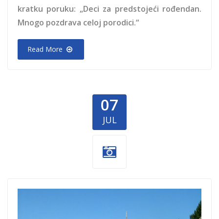
kratku poruku: „Deci za predstojeći rođendan.
Mnogo pozdrava celoj porodici.“
Read More
07
JUL
Sirogojno deca