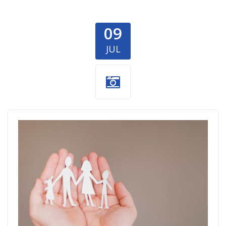
09
JUL
Porodica
Smukov.jpg