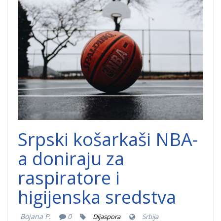
srpski kosarkasi
doniraju.jpg
Srpski košarkaši NBA-
a doniraju za
raspiratore i
higijenska sredstva
Bojana P.
0
Dijaspora
Srbija