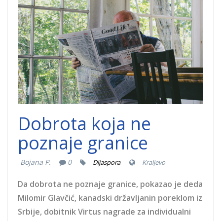
glavcic.jpg
Dobrota koja ne
poznaje granice
Bojana P.
0
Dijaspora
Kraljevo
Da dobrota ne poznaje granice, pokazao je deda
Milomir Glavčić, kanadski državljanin poreklom iz
Srbije, dobitnik Virtus nagrade za individualni