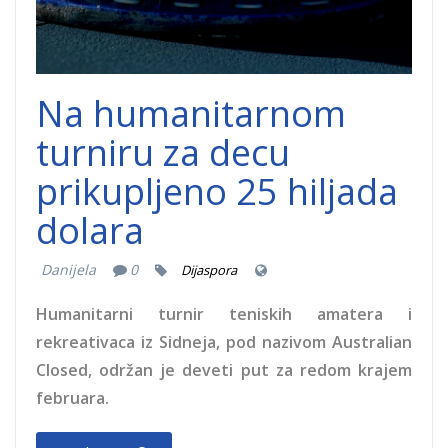
Na humanitarnom
turniru za decu
prikupljeno 25 hiljada
dolara
Danijela
0
Dijaspora
Humanitarni turnir teniskih amatera i
rekreativaca iz Sidneja, pod nazivom Australian
Closed, održan je deveti put za redom krajem
februara.