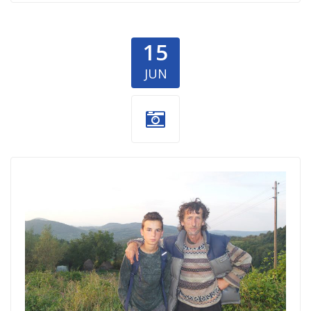
15
JUN
260519c3-
696x522.jpg