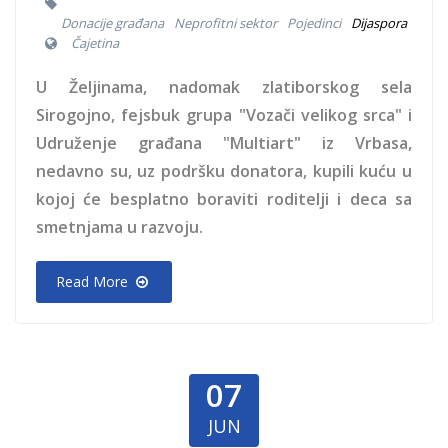
Donacije građana
Neprofitni sektor
Pojedinci
Dijaspora
Čajetina
U Željinama, nadomak zlatiborskog sela
Sirogojno, fejsbuk grupa "Vozači velikog srca" i
Udruženje građana "Multiart" iz Vrbasa,
nedavno su, uz podršku donatora, kupili kuću u
kojoj će besplatno boraviti roditelji i deca sa
smetnjama u razvoju.
Read More
07
JUN