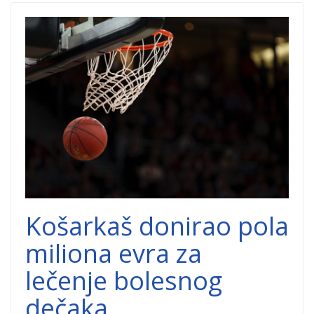
donacija-
dobrocinitim.png
Košarkaš donirao pola
miliona evra za
lečenje bolesnog
dečaka