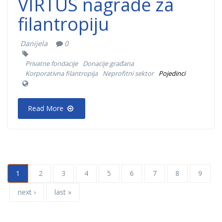
VIRTUS nagrade za
filantropiju
Danijela
0
Privatne fondacije
Donacije građana
Korporativna filantropija
Neprofitni sektor
Pojedinci
Read More
1
2
3
4
5
6
7
8
9
next ›
last »