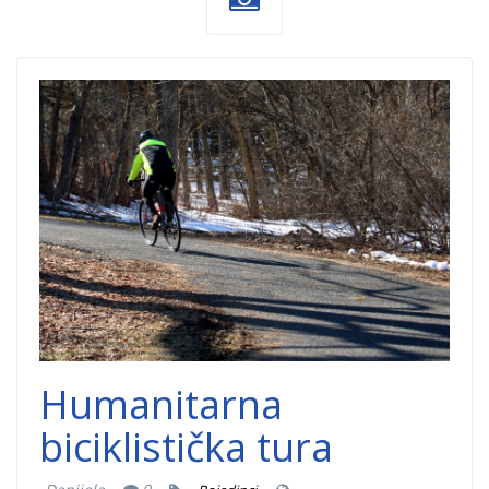
biciklista-
dobrocinitim.png
Humanitarna
biciklistička tura