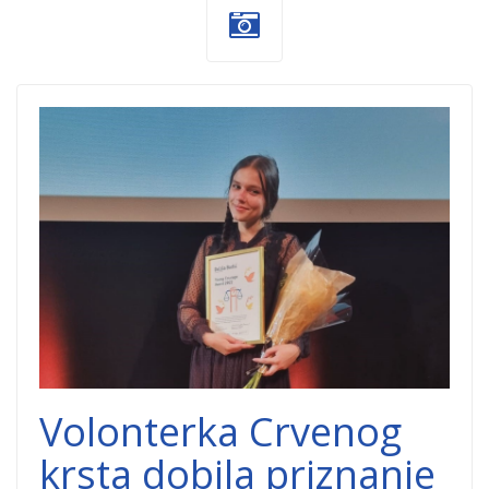
Nagrada-mlada-
hrabrost-Delila-
Dobrocinitim.png
Volonterka Crvenog
krsta dobila priznanje