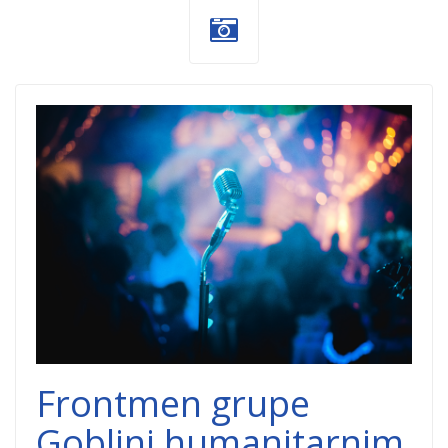
muzika-
dobrocinitim.png
Frontmen grupe
Goblini humanitarnim