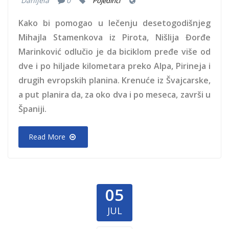
Danijela
0
Pojedinci
Kako bi pomogao u lečenju desetogodišnjeg
Mihajla Stamenkova iz Pirota, Nišlija Đorđe
Marinković odlučio je da biciklom pređe više od
dve i po hiljade kilometara preko Alpa, Pirineja i
drugih evropskih planina. Krenuće iz Švajcarske,
a put planira da, za oko dva i po meseca, završi u
Španiji.
Read More
05
JUL