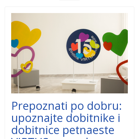
VIRTUS nagrada
za filantropiju -
cover.png
Prepoznati po dobru:
upoznajte dobitnike i
dobitnice petnaeste