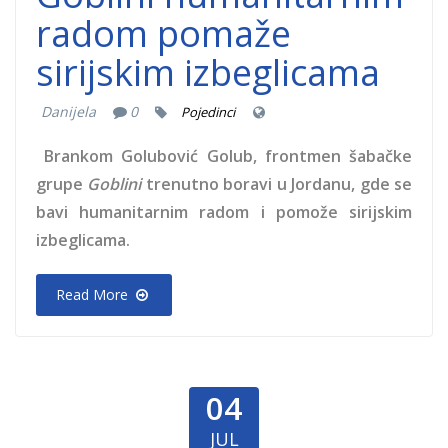
radom pomaže
sirijskim izbeglicama
Danijela
0
Pojedinci
Brankom Golubović Golub, frontmen šabačke
grupe
Goblini
trenutno boravi u Jordanu, gde se
bavi humanitarnim radom i pomože sirijskim
izbeglicama.
Read More
04
JUL