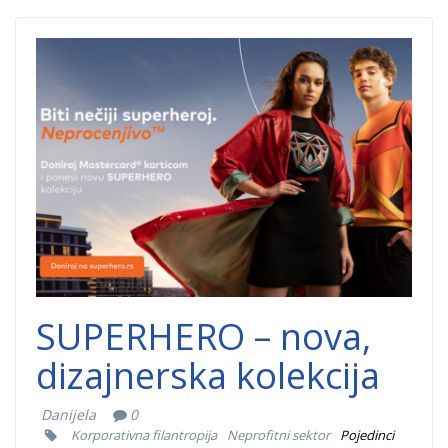
superhero-
nova-
kolekcija.png
SUPERHERO – nova,
dizajnerska kolekcija
Danijela
0
Korporativna filantropija
Neprofitni sektor
Pojedinci