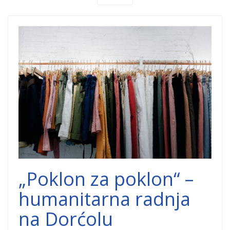
donacija-
polovne-
odece.jpg
„Poklon za poklon“ –
humanitarna radnja
na Dorćolu