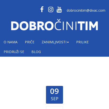
dobrocinitim@divac.com
O NAMA
PRIČE
ZANIMLJIVOSTI
PRILIKE
PRIDRUŽI SE
BLOG
09
SEP