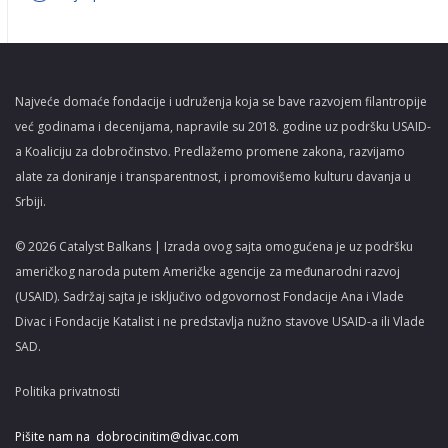
Najveće domaće fondacije i udruženja koja se bave razvojem filantropije
već godinama i decenijama, napravile su 2018. godine uz podršku USAID-
a Koaliciju za dobročinstvo. Predlažemo promene zakona, razvijamo
alate za doniranje i transparentnost, i promovišemo kulturu davanja u
Srbiji.
© 2026 Catalyst Balkans | Izrada ovog sajta omogućena je uz podršku
američkog naroda putem Američke agencije za međunarodni razvoj
(USAID). Sadržaj sajta je isključivo odgovornost Fondacije Ana i Vlade
Divac i Fondacije Katalist i ne predstavlja nužno stavove USAID-a ili Vlade
SAD.
Politika privatnosti
Pišite nam na
dobrocinitim@divac.com