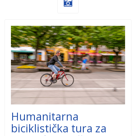
biciklisti-
dobrocinitim.png
Humanitarna
biciklistička tura za