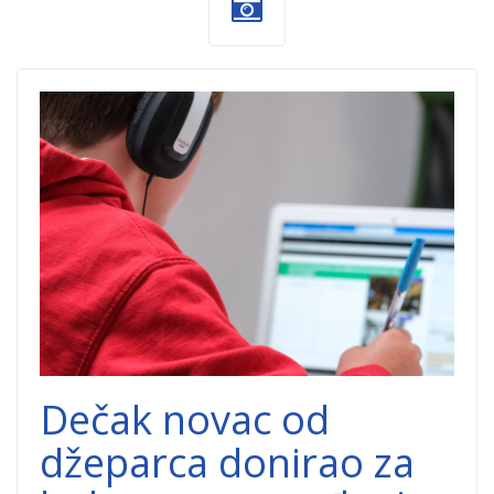
dečak-
dobročinitim.png
Dečak novac od
džeparca donirao za