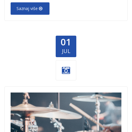
Saznaj više
01
JUL
humanitarni-
koncert.png