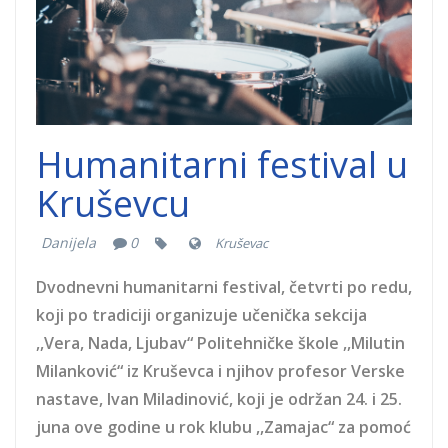
Humanitarni festival u
Kruševcu
Danijela
0
Kruševac
Dvodnevni humanitarni festival, četvrti po redu,
koji po tradiciji organizuje učenička sekcija
,,Vera, Nada, Ljubav“ Politehničke škole ,,Milutin
Milanković“ iz Kruševca i njihov profesor Verske
nastave, Ivan Miladinović, koji je održan 24. i 25.
juna ove godine u rok klubu ,,Zamajac“ za pomoć