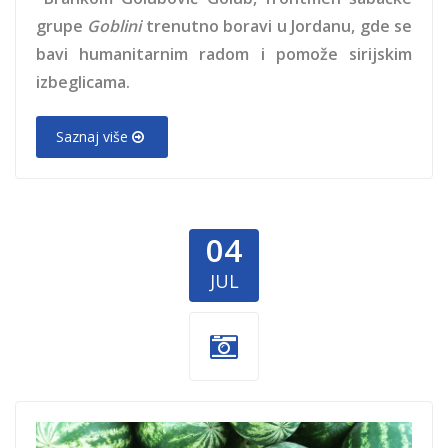
grupe
Goblini
trenutno boravi u Jordanu, gde se
bavi humanitarnim radom i pomože sirijskim
izbeglicama.
Saznaj više
04
JUL
lubenice-