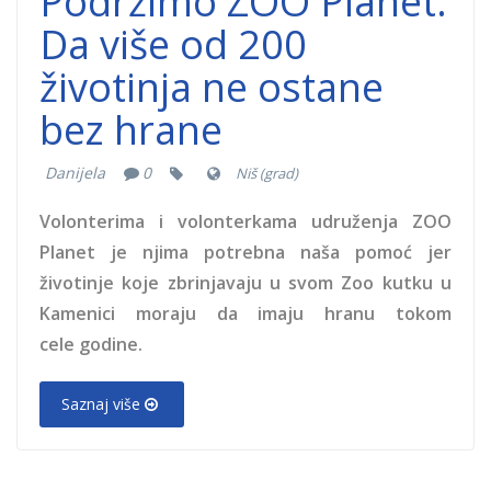
Podržimo ZOO Planet:
Da više od 200
životinja ne ostane
bez hrane
Danijela
0
Niš (grad)
Volonterima i volonterkama udruženja ZOO
Planet
je njima potrebna naša pomoć jer
životinje koje zbrinjavaju u svom Zoo kutku u
Kamenici moraju da imaju hranu tokom
cele godine.
Saznaj više