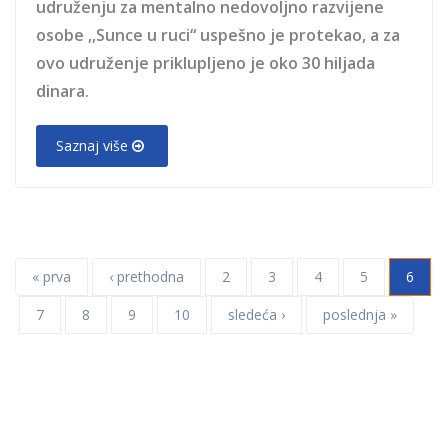
udruženju za mentalno nedovoljno razvijene
osobe ,,Sunce u ruci“ uspešno je protekao, a za
ovo udruženje priklupljeno je oko 30 hiljada
dinara.
Saznaj više
« prva
‹ prethodna
2
3
4
5
6
7
8
9
10
sledeća ›
poslednja »