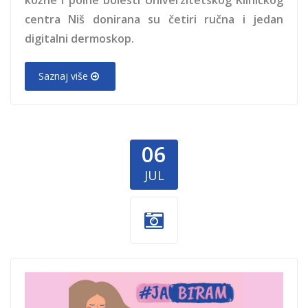
centra Niš donirana su četiri ručna i jedan
digitalni dermoskop.
Saznaj više
06
JUL
biram-