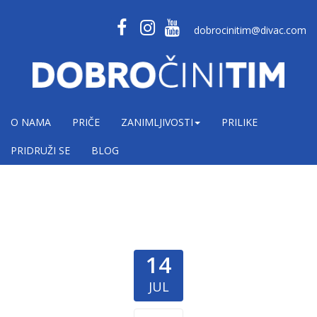
dobrocinitim@divac.com
O NAMA
PRIČE
ZANIMLJIVOSTI
PRILIKE
PRIDRUŽI SE
BLOG
14
JUL