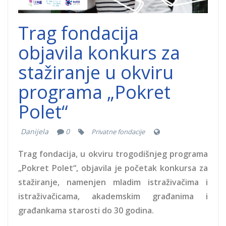
Trag fondacija
objavila konkurs za
stažiranje u okviru
programa „Pokret
Polet“
Danijela
0
Privatne fondacije
Trag fondacija, u okviru trogodišnjeg programa
„Pokret Polet“, objavila je početak konkursa za
stažiranje, namenjen mladim istraživačima i
istraživačicama, akademskim građanima i
građankama starosti do 30 godina.