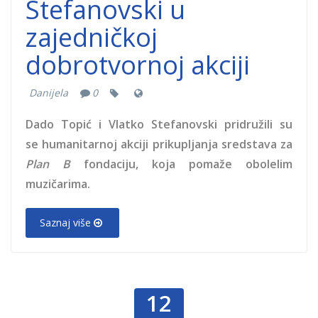
Stefanovski u
zajedničkoj
dobrotvornoj akciji
Danijela
0
Dado Topić i Vlatko Stefanovski pridružili su
se humanitarnoj akciji prikupljanja sredstava za
Plan B
fondaciju, koja pomaže obolelim
muzičarima.
Saznaj više
12