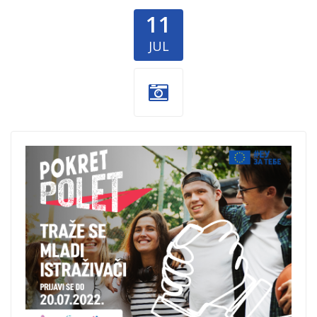
11
JUL
Dobročinitim -
Pokret-Polet-
Trag.png