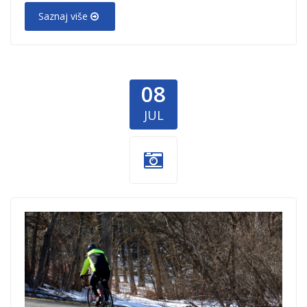
Saznaj više
08
JUL
biciklista-
dobrocinitim.png