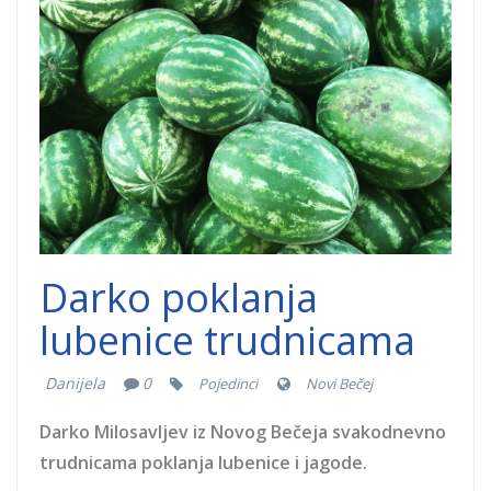
dobrocinitim.png
Darko poklanja
lubenice trudnicama
Danijela
0
Pojedinci
Novi Bečej
Darko Milosavljev iz Novog Bečeja svakodnevno
trudnicama poklanja lubenice i jagode.