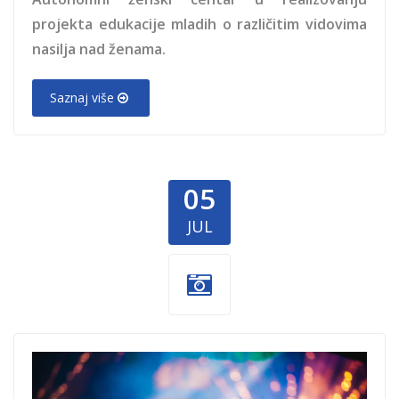
projekta edukacije mladih o različitim vidovima
nasilja nad ženama.
Saznaj više
05
JUL
muzika-