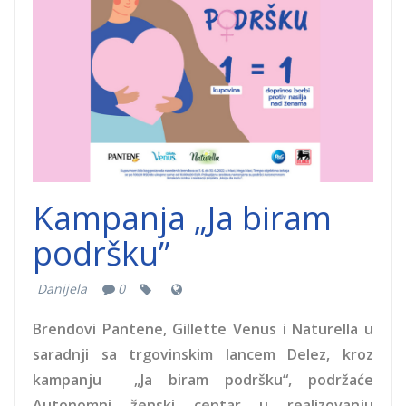
podrsku.png
Kampanja „Ja biram
podršku”
Danijela
0
Brendovi Pantene, Gillette Venus i Naturella u
saradnji sa trgovinskim lancem Delez, kroz
kampanju „Ja biram podršku“, podržaće
Autonomni ženski centar u realizovanju