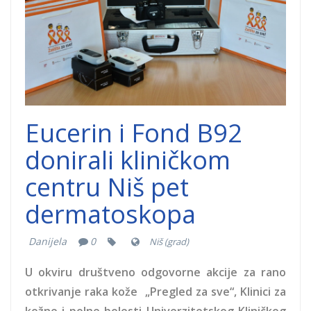
dobrocinitim.png
Eucerin i Fond B92
donirali kliničkom
centru Niš pet
dermatoskopa
Danijela
0
Niš (grad)
U okviru društveno odgovorne akcije za rano
otkrivanje raka kože „Pregled za sve“, Klinici za
kožne i polne bolesti Univerzitetskog Kliničkog