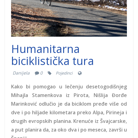
Humanitarna
biciklistička tura
Danijela
0
Pojedinci
Kako bi pomogao u lečenju desetogodišnjeg
Mihajla Stamenkova iz Pirota, Nišlija Đorđe
Marinković odlučio je da biciklom pređe više od
dve i po hiljade kilometara preko Alpa, Pirineja i
drugih evropskih planina. Krenuće iz Švajcarske,
a put planira da, za oko dva i po meseca, završi u