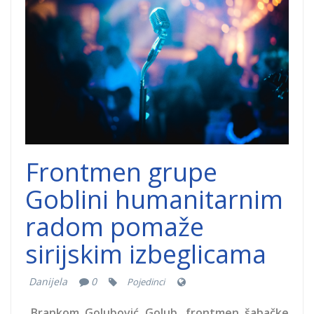
dobrocinitim.png
Frontmen grupe
Goblini humanitarnim
radom pomaže
sirijskim izbeglicama
Danijela
0
Pojedinci
Brankom Golubović Golub, frontmen šabačke