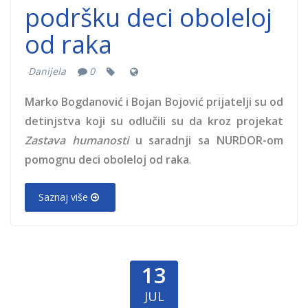
podršku deci oboleloj
od raka
Danijela
0
Marko Bogdanović i Bojan Bojović prijatelji su od
detinjstva koji su odlučili su da
kroz projekat
Zastava humanosti
u saradnji sa NURDOR-om
pomognu deci oboleloj od raka
.
Saznaj više
13
JUL