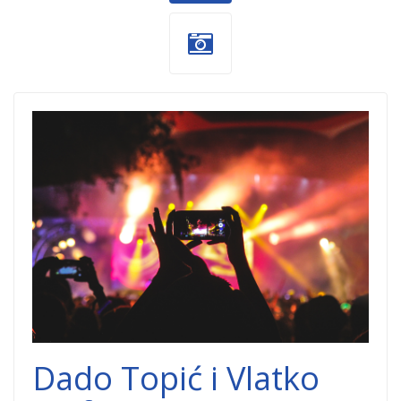
dogadjaji-
koncerti.png
Dado Topić i Vlatko