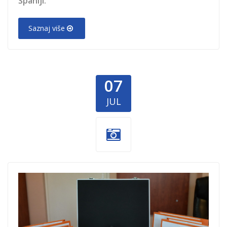
Španiji.
Saznaj više
07
JUL
Dermoskopi-
Pregled-za-sve-