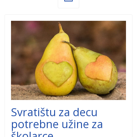
food-
donation.jpg
Svratištu za decu
potrebne užine za
školarce