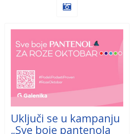
Galenika_pantenol
roze-oktobar.png
Uključi se u kampanju
„Sve boje pantenola