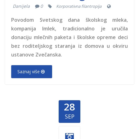
Danijela
0
Korporativna filantropija
Povodom Svetskog dana školskog mleka,
kompanija Imlek, tradicionalno je uručila
donaciju mlečnih paketa i školske opreme deci
bez roditeljskog staranja iz domova u okviru
ustanove Zvečanska.
Saznaj više
28
SEP