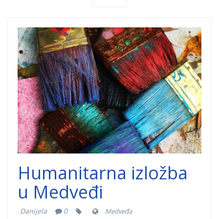
humanitarna-
izlozba-
dobrocinitim.png
Humanitarna izložba
u Medveđi
Danijela
0
Medveđa