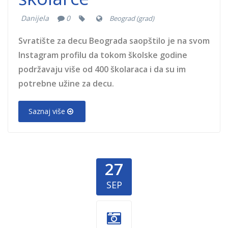
Danijela
0
Beograd (grad)
Svratište za decu Beograda saopštilo je na svom
Instagram profilu da tokom školske godine
podržavaju više od 400 školaraca i da su im
potrebne užine za decu.
Saznaj više
27
SEP