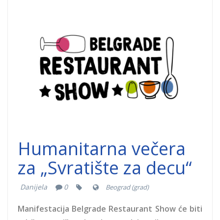
belgrade-
restoraunt-
show-
svratiste.png
Humanitarna večera
za „Svratište za decu“
Danijela
0
Beograd (grad)
Manifestacija Belgrade Restaurant Show će biti