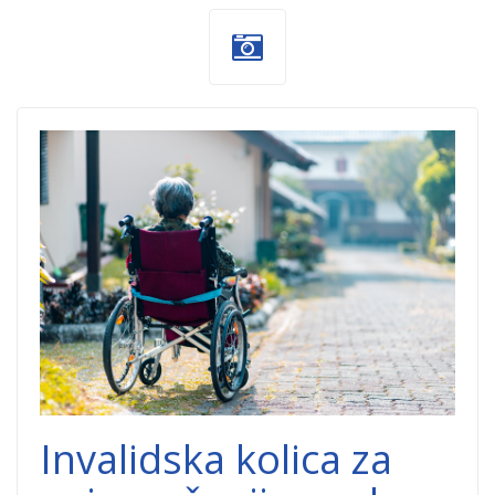
donacija-
invalidska-kolica-
dobrocinitim.png
Invalidska kolica za