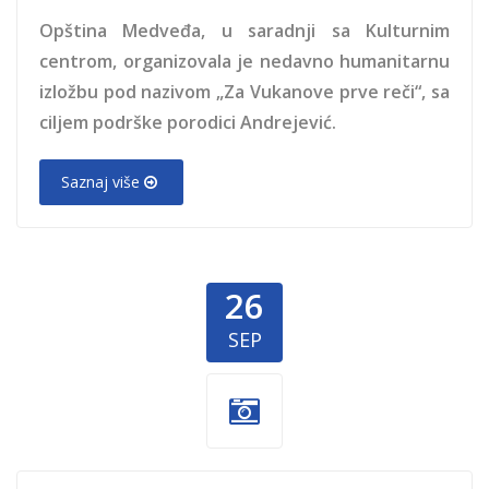
Opština Medveđa, u saradnji sa Kulturnim
centrom, organizovala je nedavno humanitarnu
izložbu pod nazivom „Za Vukanove prve reči“, sa
ciljem podrške porodici Andrejević.
Saznaj više
26
SEP