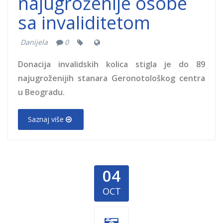
najugroženije osobe
sa invaliditetom
Danijela
0
Donacija invalidskih kolica stigla je do 89
najugroženijih stanara Geronotološkog centra
u Beogradu.
Saznaj više
04
OCT