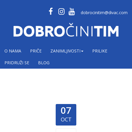
dobrocinitim@divac.com
O NAMA
PRIČE
ZANIMLJIVOSTI
PRILIKE
PRIDRUŽI SE
BLOG
07
OCT