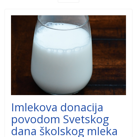
donacija-mleko-
imlek.png
Imlekova donacija
povodom Svetskog
dana školskog mleka