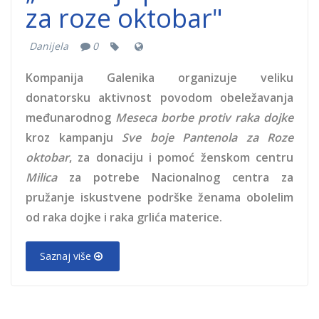
za roze oktobar"
Danijela
0
Kompanija Galenika organizuje veliku
donatorsku aktivnost povodom obeležavanja
međunarodnog
Meseca borbe protiv raka dojke
kroz kampanju
Sve boje Pantenola za Roze
oktobar
, za donaciju i pomoć ženskom centru
Milica
za potrebe Nacionalnog centra za
pružanje iskustvene podrške ženama obolelim
od raka dojke i raka grlića materice.
Saznaj više