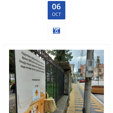
06
OCT
civiluci-
solidarnosti.png