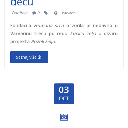
decu
Danijela
0
Varvarin
Fondacija
Humana srca
otvorila je nedavno u
Varvarinu treću po redu
kućicu želja
u okviru
projekta
Poželi želju
.
Saznaj više
03
OCT