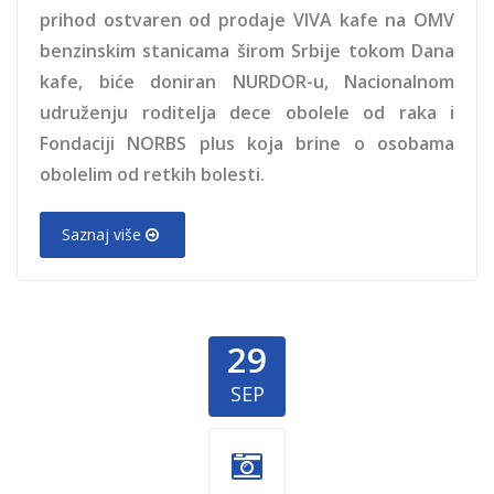
prihod ostvaren od prodaje VIVA kafe na OMV
benzinskim stanicama širom Srbije tokom Dana
kafe, biće doniran NURDOR-u, Nacionalnom
udruženju roditelja dece obolele od raka i
Fondaciji NORBS plus koja brine o osobama
obolelim od retkih bolesti.
Saznaj više
29
SEP