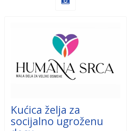
humana-
srca.png
Kućica želja za
socijalno ugroženu