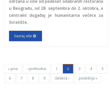
održana u više od pedeset odabranih restorana
u Beogradu, od 28. septembra do 2. oktobra, a
centralni događaj je humanitarna večera za
Svratište.
Saznaj više
« prva
‹ prethodna
1
2
3
4
5
6
7
8
9
sledeća ›
poslednja »