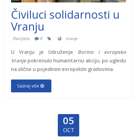
Čiviluci solidarnosti u
Vranju
Danijela
0
Vranje
U Vranju je Udruženje
Borino i evropsko
Vranje
pokrenulo humanitarnu akciju, po ugledu
na slične u pojedinim evropskim gradovima.
Saznaj više
05
OCT