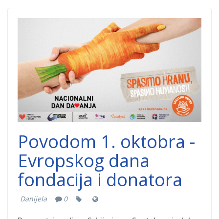
GB_Spasimo
hranu.png
Povodom 1. oktobra -
Evropskog dana
fondacija i donatora
Danijela
0