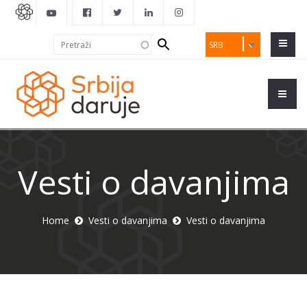
Search
Pretraži
SRB
form
Vesti o davanjima
Home
Vesti o davanjima
Vesti o davanjima