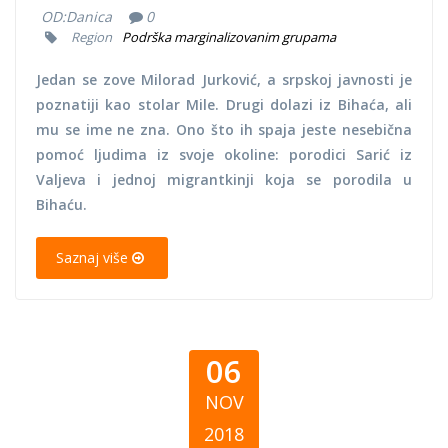
OD:
Danica
0
Region
Podrška marginalizovanim grupama
Jedan se zove Milorad Jurković, a srpskoj javnosti je
poznatiji kao stolar Mile. Drugi dolazi iz Bihaća, ali
mu se ime ne zna. Ono što ih spaja jeste nesebična
pomoć ljudima iz svoje okoline: porodici Sarić iz
Valjeva i jednoj migrantkinji koja se porodila u
Bihaću.
Saznaj više
06
NOV
2018