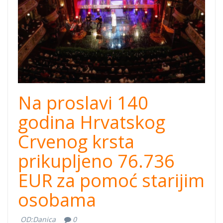
Na proslavi 140
godina Hrvatskog
Crvenog krsta
prikupljeno 76.736
EUR za pomoć starijim
osobama
OD:
Danica
0