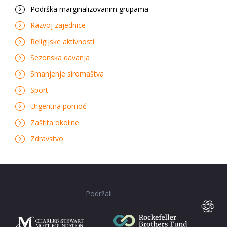
Podrška marginalizovanim grupama
Razvoj zajednice
Religijske aktivnosti
Sezonska davanja
Smanjenje siromaštva
Sport
Urgentna pomoć
Zaštita okoline
Zdravstvo
Podržali