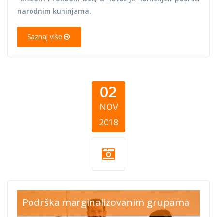
narodnim kuhinjama.
Saznaj više
02
NOV
2018
okta red
Podrška marginalizovanim grupama