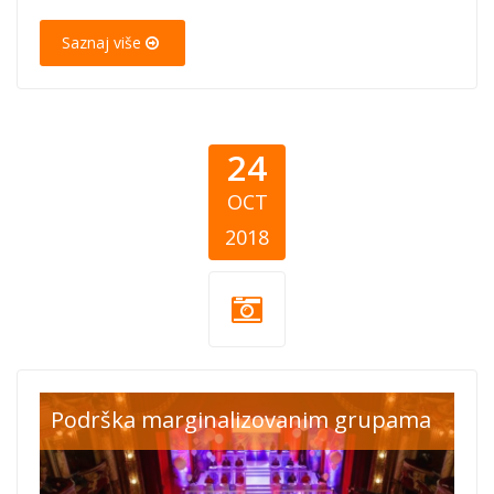
Saznaj više
24
OCT
2018
red cross croatia
Podrška marginalizovanim grupama
concert.jpg