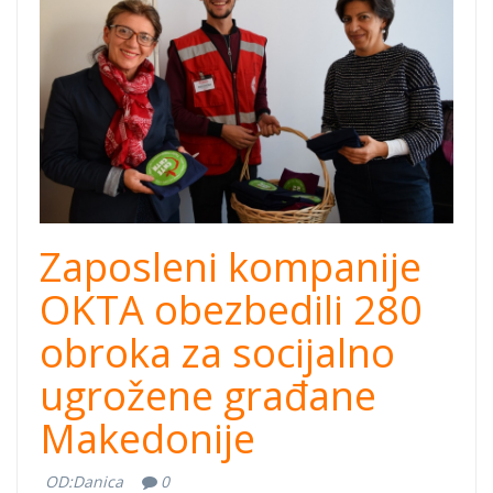
cross.jpg
Zaposleni kompanije
OKTA obezbedili 280
obroka za socijalno
ugrožene građane
Makedonije
OD:
Danica
0