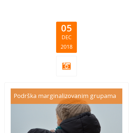
05
DEC
2018
girl%20winter%20j
Podrška marginalizovanim grupama