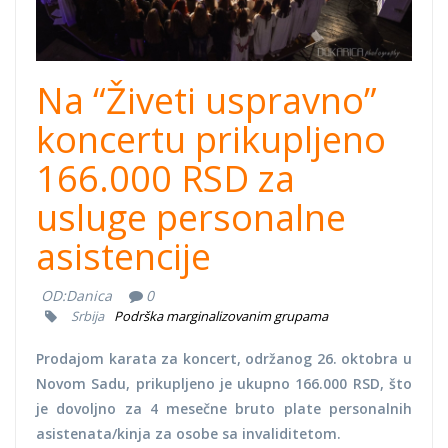
Na “Živeti uspravno”
koncertu prikupljeno
166.000 RSD za
usluge personalne
asistencije
OD:
Danica
0
Srbija
Podrška marginalizovanim grupama
Prodajom karata za koncert, održanog 26. oktobra u
Novom Sadu, prikupljeno je ukupno 166.000 RSD, što
je dovoljno za 4 mesečne bruto plate personalnih
asistenata/kinja za osobe sa invaliditetom.