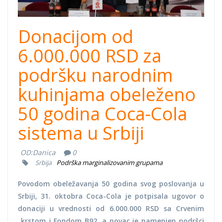
Donacijom od
6.000.000 RSD za
podršku narodnim
kuhinjama obeleženo
50 godina Coca-Cola
sistema u Srbiji
OD:
Danica
0
Srbija
Podrška marginalizovanim grupama
Povodom obeležavanja 50 godina svog poslovanja u
Srbiji, 31. oktobra Coca-Cola je potpisala ugovor o
donaciji u vrednosti od 6.000.000 RSD sa Crvenim
krstom i Fondom B92, a novac je namenjen podršci