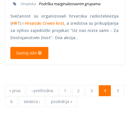
Hrvatska
Podrška marginalizovanim grupama
Svečanost su organizovali hrvatska radiotelevizija
(
HRT
) i
Hrvatski Crveni krst,
a sredstva su prikupljanja
za njihov zajednički projekat “Uz nas niste sami - Za
Dostojanstven život”. Ova akcija
...
Saznaj više
« prva
‹ prethodna
1
2
3
4
5
6
sledeća ›
poslednja »