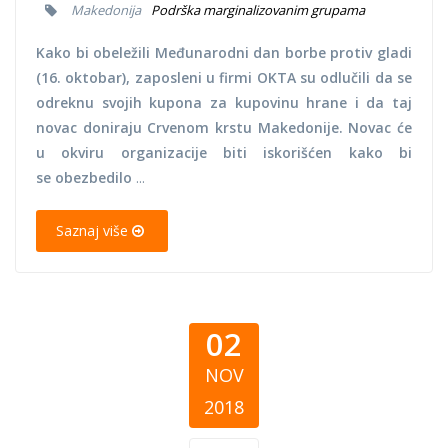
Makedonija
Podrška marginalizovanim grupama
Kako bi obeležili Međunarodni dan borbe protiv gladi
(16. oktobar), zaposleni u firmi OKTA su odlučili da se
odreknu svojih kupona za kupovinu hrane i da taj
novac doniraju Crvenom krstu Makedonije. Novac će
u okviru organizacije biti iskorišćen kako bi
se obezbedilo
...
Saznaj više
02
NOV
2018