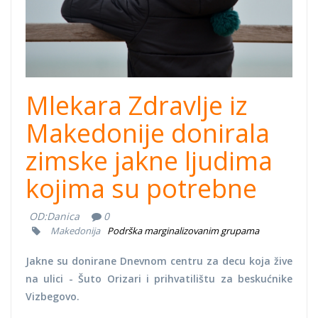
Mlekara Zdravlje iz
Makedonije donirala
zimske jakne ljudima
kojima su potrebne
OD:
Danica
0
Makedonija
Podrška marginalizovanim grupama
Jakne su donirane Dnevnom centru za decu koja žive
na ulici - Šuto Orizari i prihvatilištu za beskućnike
Vizbegovo.