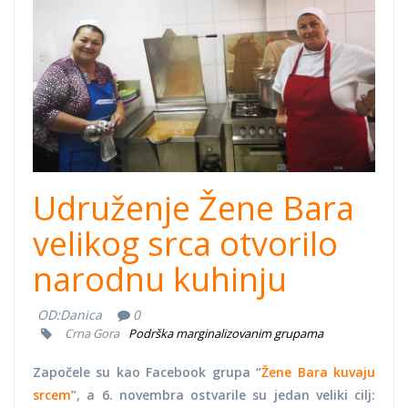
Udruženje Žene Bara
velikog srca otvorilo
narodnu kuhinju
OD:
Danica
0
Crna Gora
Podrška marginalizovanim grupama
Započele su kao Facebook grupa “
Žene Bara kuvaju
srcem
”, a 6. novembra ostvarile su jedan veliki cilj: