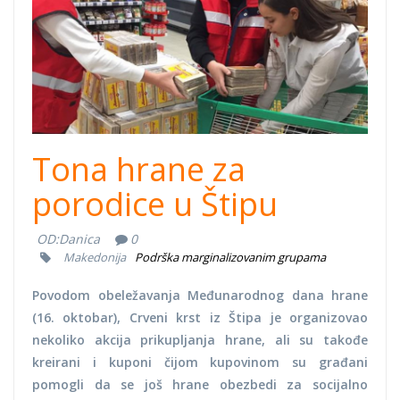
Tona hrane za
porodice u Štipu
OD:
Danica
0
Makedonija
Podrška marginalizovanim grupama
Povodom obeležavanja Međunarodnog dana hrane
(16. oktobar), Crveni krst iz Štipa je organizovao
nekoliko akcija prikupljanja hrane, ali su takođe
kreirani i kuponi čijom kupovinom su građani
pomogli da se još hrane obezbedi za socijalno