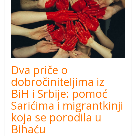
Dva priče o
dobročiniteljima iz
BiH i Srbije: pomoć
Sarićima i migrantkinji
koja se porodila u
Bihaću