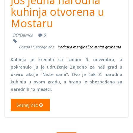
Još jedna narodna
kuhinja otvorena u
Mostaru
OD:
Danica
0
Bosna i Hercegovina
Podrška marginalizovanim grupama
Kuhinja je krenula sa radom 5. novembra, a
pokrenulo ju je udruženje Zajedno za naš grad u
okviru akcije “Niste sami”. Ovo je čak 3. narodna
kuhinja u ovom gradu, a hrana je obezbeđena za
narednih 12 meseci.
Saznaj više