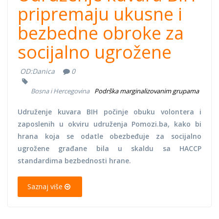
pripremaju ukusne i
bezbedne obroke za
socijalno ugrožene
OD:
Danica
0
Bosna i Hercegovina
Podrška marginalizovanim grupama
Udruženje kuvara BIH počinje obuku volontera i
zaposlenih u okviru udruženja Pomozi.ba, kako bi
hrana koja se odatle obezbeđuje za socijalno
ugrožene građane bila u skaldu sa HACCP
standardima bezbednosti hrane.
Saznaj više