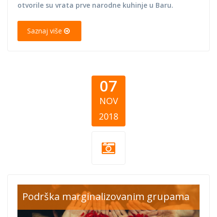
otvorile su vrata prve narodne kuhinje u Baru.
Saznaj više
07
NOV
2018
Philanthropy_0.jp
Podrška marginalizovanim grupama