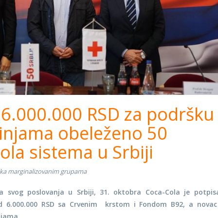
6.000.000 RSD za podršku
injama obeleženo 50
la sistema u Srbiji
ka marginalizovanim grupama
 svog poslovanja u Srbiji, 31. oktobra Coca-Cola je potpis
od 6.000.000 RSD sa Crvenim krstom i Fondom B92, a novac
njama.