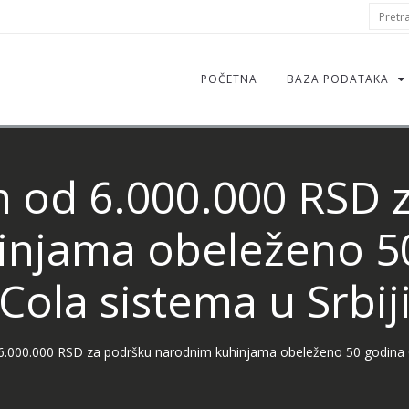
S
Pretraž
f
POČETNA
BAZA PODATAKA
 od 6.000.000 RSD 
injama obeleženo 50
Cola sistema u Srbij
.000.000 RSD za podršku narodnim kuhinjama obeleženo 50 godina C