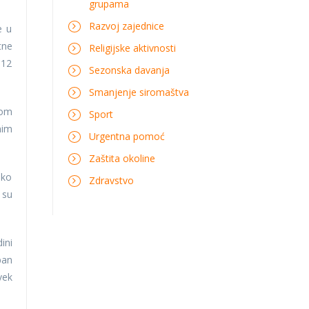
grupama
Razvoj zajednice
e u
tne
Religijske aktivnosti
 12
Sezonska davanja
Smanjenje siromaštva
dom
Sport
nim
Urgentna pomoć
Zaštita okoline
eko
Zdravstvo
 su
ini
ban
vek