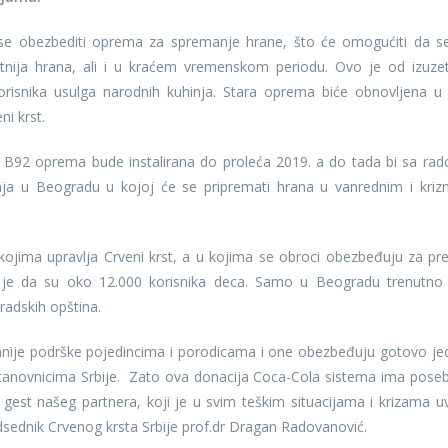
e obezbediti oprema za spremanje hrane, što će omogućiti da s
tnija hrana, ali i u kraćem vremenskom periodu. Ovo je od izuze
korisnika usulga narodnih kuhinja. Stara oprema biće obnovljena u
ni krst.
 B92 oprema bude instalirana do proleća 2019. a do tada bi sa ra
ja u Beogradu u kojoj će se pripremati hrana u vanrednim i kriz
 kojima upravlja Crveni krst, a u kojima se obroci obezbeđuju za pr
ak je da su oko 12.000 korisnika deca. Samo u Beogradu trenutno
radskih opština.
nije podrške pojedincima i porodicama i one obezbeđuju gotovo jed
 stanovnicima Srbije. Zato ova donacija Coca-Cola sistema ima pose
 gest našeg partnera, koji je u svim teškim situacijama i krizama u
dsednik Crvenog krsta Srbije prof.dr Dragan Radovanović.