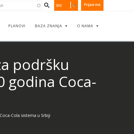
earch
i
Prijavi me
SRB
orm
PLANOVI
BAZA ZNANJA
O NAMA
za podršku
 godina Coca-
i
oca-Cola sistema u Srbiji