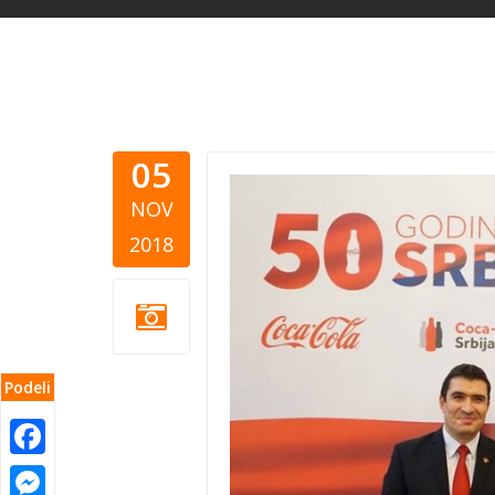
05
coca cola 
NOV
2018
Podeli
Facebook
Messenger