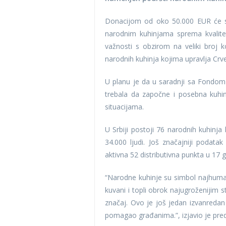
Donacijom od oko 50.000 EUR će s
narodnim kuhinjama sprema kvalite
važnosti s obzirom na veliki broj 
narodnih kuhinja kojima upravlja Crve
U planu je da u saradnji sa Fondom
trebala da započne i posebna kuhin
situacijama.
U Srbiji postoji 76 narodnih kuhinja
34.000 ljudi. Još značajniji podat
aktivna 52 distributivna punkta u 17 g
“Narodne kuhinje su simbol najhuma
kuvani i topli obrok najugroženijim
značaj. Ovo je još jedan izvanredan
pomagao građanima.”, izjavio je pre