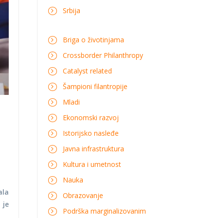
Srbija
Briga o životinjama
Crossborder Philanthropy
Catalyst related
Šampioni filantropije
Mladi
Ekonomski razvoj
Istorijsko nasleđe
Javna infrastruktura
Kultura i umetnost
Nauka
ala
Obrazovanje
 je
Podrška marginalizovanim