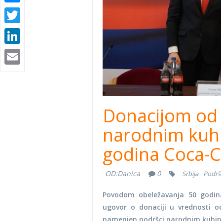
Twitter
LinkedIn
Email
Donacijom od 
narodnim kuh
godina Coca-Co
OD:
Danica
0
Srbija
Podrš
Povodom obeležavanja 50 godina
ugovor o donaciji u vrednosti 
namenjen podršci narodnim kuhi