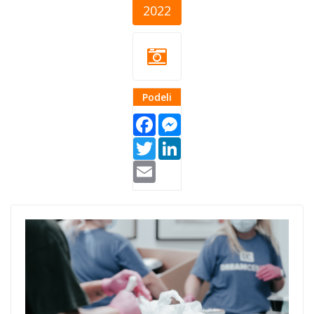
2022
Podeli
Facebook
Messenger
Twitter
LinkedIn
Email
hrana-12.png