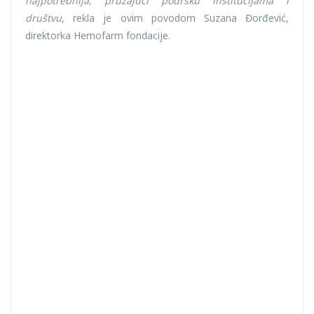
najpotrebnija, pružajući podršku institucijama i
društvu
, rekla je ovim povodom Suzana Đorđević,
direktorka Hemofarm fondacije.