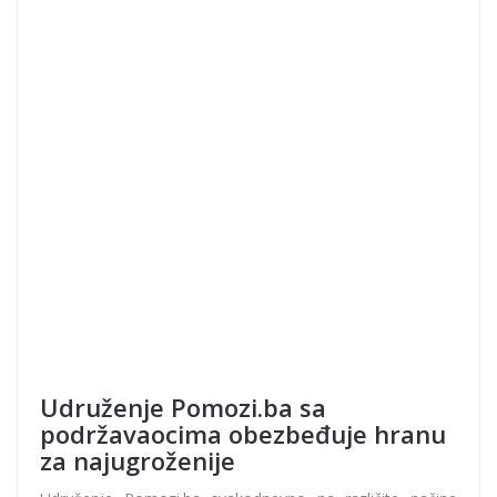
Udruženje Pomozi.ba sa
podržavaocima obezbeđuje hranu
za najugroženije