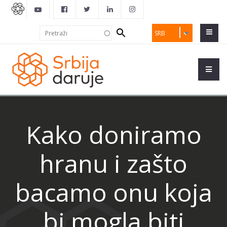
Search
Pretraži
SRB
form
Kako doniramo
hranu i zašto
bacamo onu koja
bi mogla biti