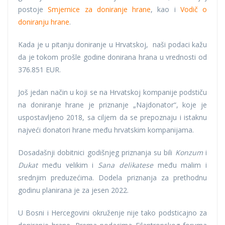
postoje
Smjernice za doniranje hrane
, kao i
Vodič o
doniranju hrane
.
Kada je u pitanju doniranje u Hrvatskoj, naši podaci kažu
da je tokom prošle godine donirana hrana u vrednosti od
376.851 EUR.
Još jedan način u koji se na Hrvatskoj kompanije podstiču
na doniranje hrane je priznanje „Najdonator“, koje je
uspostavljeno 2018, sa ciljem da se prepoznaju i istaknu
najveći donatori hrane među hrvatskim kompanijama.
Dosadašnji dobitnici godišnjeg priznanja su bili
Konzum
i
Dukat
među velikim i
Sana delikatese
među malim i
srednjim preduzećima. Dodela priznanja za prethodnu
godinu planirana je za jesen 2022.
U Bosni i Hercegovini okruženje nije tako podsticajno za