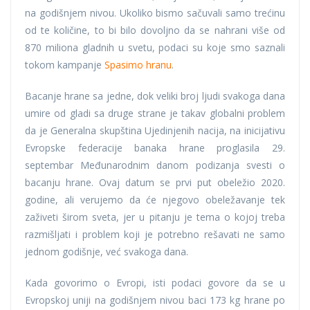
na godišnjem nivou. Ukoliko bismo sačuvali samo trećinu
od te količine, to bi bilo dovoljno da se nahrani više od
870 miliona gladnih u svetu, podaci su koje smo saznali
tokom kampanje
Spasimo hranu
.
Bacanje hrane sa jedne, dok veliki broj ljudi svakoga dana
umire od gladi sa druge strane je takav globalni problem
da je Generalna skupština Ujedinjenih nacija, na inicijativu
Evropske federacije banaka hrane proglasila 29.
septembar Međunarodnim danom podizanja svesti o
bacanju hrane. Ovaj datum se prvi put obeležio 2020.
godine, ali verujemo da će njegovo obeležavanje tek
zaživeti širom sveta, jer u pitanju je tema o kojoj treba
razmišljati i problem koji je potrebno rešavati ne samo
jednom godišnje, već svakoga dana.
Kada govorimo o Evropi, isti podaci govore da se u
Evropskoj uniji na godišnjem nivou baci 173 kg hrane po