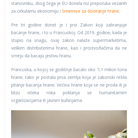
stanovniku, zbog čega je EU donela niz preporuka vezanih
za cirkularnu ekonomiju i
Smernice za doniranje hrane
.
Pre tri godine donet je i prvi Zakon koji zabranjuje
bacanje hrane, i to u Francuskoj. Od 2019. godine, kada je
stupio na snagu, ovaj zakon nalaže supermarketima,
velikim distributerima hrane, kao i proizvođačima da ne
smeju da bacaju jestivu hranu.
Francuska, u kojoj se godišnje bacalo oko 7,1 milion tona
hrane, tako je postala prva zemlja koja je zakonski rešila
pitanje bacanja hrane. Većina hrane koja se ne proda ili je
blizu isteka roka poklanja se humanitarnim
organizacijama ili javnim kuhinjama.