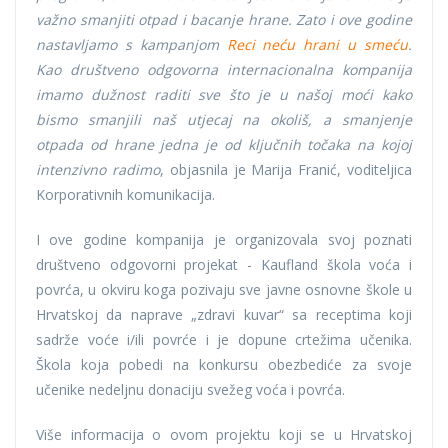
važno smanjiti otpad i bacanje hrane. Zato i ove godine
nastavljamo s kampanjom
Reci neću hrani u smeću
.
Kao društveno odgovorna internacionalna kompanija
imamo dužnost raditi sve što je u našoj moći kako
bismo smanjili naš utjecaj na okoliš, a smanjenje
otpada od hrane jedna je od ključnih točaka na kojoj
intenzivno radimo
, objasnila je Marija Franić, voditeljica
Korporativnih komunikacija.
I ove godine kompanija je organizovala svoj poznati
društveno odgovorni projekat - Kaufland škola voća i
povrća, u okviru koga pozivaju sve javne osnovne škole u
Hrvatskoj da naprave „zdravi kuvar“ sa receptima koji
sadrže voće i/ili povrće i je dopune crtežima učenika.
Škola koja pobedi na konkursu obezbediće za svoje
učenike nedeljnu donaciju svežeg voća i povrća.
Više informacija o ovom projektu koji se u Hrvatskoj