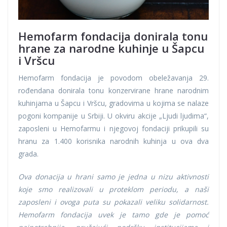
Hemofarm fondacija donirala tonu
hrane za narodne kuhinje u Šapcu
i Vršcu
Hemofarm fondacija je povodom obeležavanja 29.
rođendana donirala tonu konzervirane hrane narodnim
kuhinjama u Šapcu i Vršcu, gradovima u kojima se nalaze
pogoni kompanije u Srbiji. U okviru akcije „Ljudi ljudima“,
zaposleni u Hemofarmu i njegovoj fondaciji prikupili su
hranu za 1.400 korisnika narodnih kuhinja u ova dva
grada.
Ova donacija u hrani samo je jedna u nizu aktivnosti
koje smo realizovali u proteklom periodu, a naši
zaposleni i ovoga puta su pokazali veliku solidarnost.
Hemofarm fondacija uvek je tamo gde je pomoć