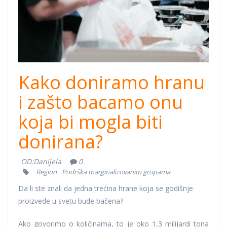
Kako doniramo hranu
i zašto bacamo onu
koja bi mogla biti
donirana?
OD:
Danijela
0
Region
Podrška marginalizovanim grupama
Da li ste znali da jedna trećina hrane koja se godišnje
proizvede u svetu bude bačena?
Ako govorimo o količinama, to je oko 1,3 milijardi tona