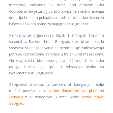
maratona, održanog 15. maja, pod nazivom Trka
dobrote, imala je za cilj upravo podizanje svesti o značaju
donacija hrane, a prikupljena sredstva biće iskorišćena za
kupovinu paketa hrane za najugroženije građane.
Kampanju je organizovao Srpski Filantropski Forum u
saradnji sa Bankom hrane Beograd, kako bi se prikupila
sredstva za obezbeđivanje namernica koje zadovoljavaju
potrebe četvoročlane porodice u trajanju od mesec dana.
Na ovaj način, biće pomognuto 400 krajnjih korisnika
usluga Društva za sport i rekreaciju osoba sa
invaliditetom iz Kragujevca.
Beogradski maraton je završen, ali kampanju i dalje
možeš podržati i to
online donacijom na platformi
Donacije.rs
ili donacijom u hrani preko
Banke hrane
Beograd.