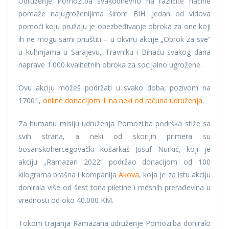
Udruženje Pomozi.ba svakodnevno na različite načine
pomaže najugroženijima širom BiH. Jedan od vidova
pomoći koju pružaju je obezbeđivanje obroka za one koji
ih ne mogu sami priuštiti – u okviru akcije „Obrok za sve“
u kuhinjama u Sarajevu, Travniku i Bihaću svakog dana
naprave 1.000 kvalitetnih obroka za socijalno ugrožene.
Ovu akciju možeš podržati u svako doba, pozivom na
17001,
online donacijom ili na neki od računa udruženja
.
Za humanu misiju udruženja Pomozi.ba podrška stiže sa
svih strana, a neki od skorijih primera su
bosanskohercegovački košarkaš Jusuf Nurkić, koji je
akciju „Ramazan 2022“ podržao donacijom od 100
kilograma brašna i kompanija
Akova
, koja je za istu akciju
donirala više od šest tona piletine i mesnih prerađevina u
vrednosti od oko 40.000 KM.
Tokom trajanja Ramazana udruženje Pomozi.ba doniralo