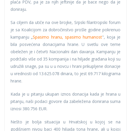
plaća PDV, pa je za njih jeftinije da je bace nego da je
doniraju.
Sa ciljem da utiče na ove brojke, Srpski filantropski forum
je sa Koalicijom za dobročinstvo prošle godine pokrenuo
kampanju „
Spasimo hranu, spasimo humanost
", koja je
bila posvećena donacijama hrane. U svetlu ove teme
obeležen je i četvrti Nacionalni dan davanja. Kampanju je
podržalo više od 35 kompanija i na hiljade građana koji su
udružili snage, pa su u u novcu i hrani prikupljene donacije
u vrednosti od 13.625.078 dinara, to jest 69.717 kilograma
hrane.
Kada je u pitanju ukupan iznos donacija kada je hrana u
pitanju, naši podaci govore da zabeležena donirana suma
iznosi 380.756 EUR.
Nešto je bolja situacija u Hrvatskoj u kojoj se na
godišnjem nivou baci 400 hiljada tona hrane, ali u kojoj