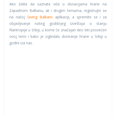
Ako želite da saznate više o donacijama hrane na
Zapadnom Balkanu, ali i drugim temama, registrujte se
na našoj
Giving Balkans
aplikaciji, a spremite se i za
objavljivanje našeg godišnjeg izveštaja o stanju
filantropije u Srbiji, u kome će značajan deo biti posvećen
ovoj temi i kako je izgledalo doniranje hrane u Srbiji u
godini iza nas.