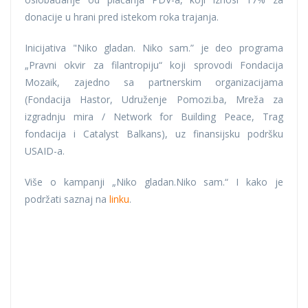
donacije u hrani pred istekom roka trajanja.
Inicijativa "Niko gladan. Niko sam.” je deo programa
„Pravni okvir za filantropiju“ koji sprovodi Fondacija
Mozaik, zajedno sa partnerskim organizacijama
(Fondacija Hastor, Udruženje Pomozi.ba, Mreža za
izgradnju mira / Network for Building Peace, Trag
fondacija i Catalyst Balkans), uz finansijsku podršku
USAID-a.
Više o kampanji „Niko gladan.Niko sam.“ I kako je
podržati saznaj na
linku
.