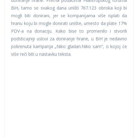
doniranje hrane. Prema podacima Filantropskog foruma
BiH, tamo se svakog dana uništi 767.123 obroka koji bi
mogli biti donirani, jer se kompanijama više isplati da
hranu koju bi mogle donirati unište, umesto da plate 17%
PDV-a na donaciju. Kako bise to promenilo i stvorili
podsticajniji uslovi za doniranje hrane, u BiH je nedavno
pokrenuta kampanja „Niko gladan.Niko sam“, o kojoj će
više reči biti u nastavku teksta.