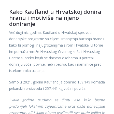
Kako Kaufland u Hrvatskoj donira
hranu i motiviše na njeno
doniranje
Već dugi niz godina, Kaufland u Hrvatskoj sprovodi
donacijske programe sa ciljem smanjenja bacanja hrane i
kako bi pomogli najugroženijima širom Hrvatske. U tome
im pomažu mreže Hrvatskog Crvenog križa i Hrvatskog
Caritasa, preko kojih se dnevno osobama u potrebi
doniraju voće, povrće, heb i peciva, kao i namirnice pred
istekom roka trajanja.
Samo u 2021. godini Kaufland je donirao 159.149 komada
pekarskih proizvoda i 257.441 kg voća i povrća.
Svake godine trudimo se činiti više kako bismo
pridonijeli lokalnim zajednicama kroz naše donacijske
programe, ali i kako bismo osvijestili sve ljude koliko je