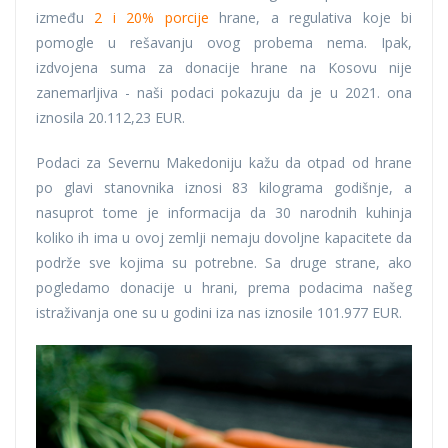
između
2 i 20% porcije
hrane, a regulativa koje bi
pomogle u rešavanju ovog probema nema. Ipak,
izdvojena suma za donacije hrane na Kosovu nije
zanemarljiva - naši podaci pokazuju da je u 2021. ona
iznosila 20.112,23 EUR.
Podaci za Severnu Makedoniju kažu da otpad od hrane
po glavi stanovnika iznosi 83 kilograma godišnje, a
nasuprot tome je informacija da 30 narodnih kuhinja
koliko ih ima u ovoj zemlji nemaju dovoljne kapacitete da
podrže sve kojima su potrebne. Sa druge strane, ako
pogledamo donacije u hrani, prema podacima našeg
istraživanja one su u godini iza nas iznosile 101.977 EUR.