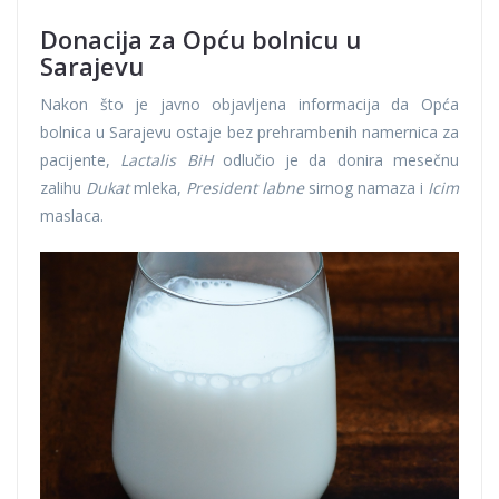
Donacija za Opću bolnicu u
Sarajevu
Nakon što je javno objavljena informacija da Opća
bolnica u Sarajevu ostaje bez prehrambenih namernica za
pacijente,
Lactalis BiH
odlučio je da donira mesečnu
zalihu
Dukat
mleka,
President labne
sirnog namaza i
Icim
maslaca.