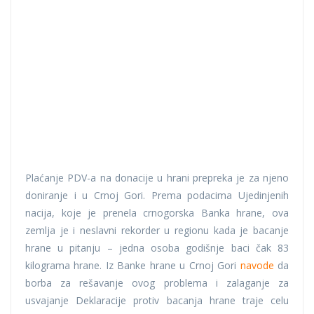
Plaćanje PDV-a na donacije u hrani prepreka je za njeno
doniranje i u Crnoj Gori. Prema podacima Ujedinjenih
nacija, koje je prenela crnogorska Banka hrane, ova
zemlja je i neslavni rekorder u regionu kada je bacanje
hrane u pitanju – jedna osoba godišnje baci čak 83
kilograma hrane. Iz Banke hrane u Crnoj Gori
navode
da
borba za rešavanje ovog problema i zalaganje za
usvajanje Deklaracije protiv bacanja hrane traje celu