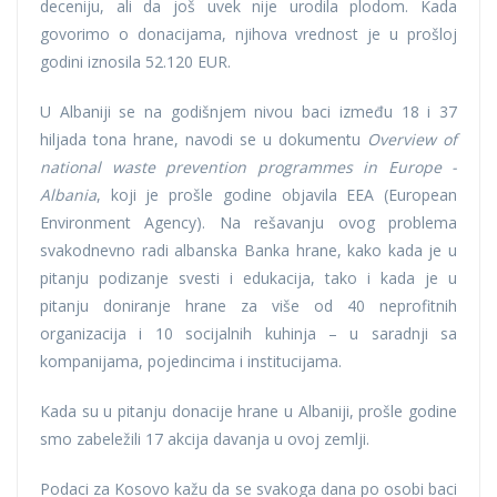
deceniju, ali da još uvek nije urodila plodom. Kada
govorimo o donacijama, njihova vrednost je u prošloj
godini iznosila 52.120 EUR.
U Albaniji se na godišnjem nivou baci između 18 i 37
hiljada tona hrane, navodi se u dokumentu
Overview of
national waste prevention programmes in Europe -
Albania
, koji je prošle godine objavila EEA (European
Environment Agency). Na rešavanju ovog problema
svakodnevno radi albanska Banka hrane, kako kada je u
pitanju podizanje svesti i edukacija, tako i kada je u
pitanju doniranje hrane za više od 40 neprofitnih
organizacija i 10 socijalnih kuhinja – u saradnji sa
kompanijama, pojedincima i institucijama.
Kada su u pitanju donacije hrane u Albaniji, prošle godine
smo zabeležili 17 akcija davanja u ovoj zemlji.
Podaci za Kosovo kažu da se svakoga dana po osobi baci