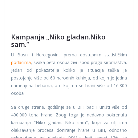
Kampanja „Niko gladan.Niko
sam.“
U Bosni i Hercegovini, prema dostupnim statističkim
podacima
, svaka peta osoba živi ispod praga siromaštva.
Jedan od pokazatelja koliko je situacija teška je
postojanje više od 60 narodnih kuhinja, od kojih je jedna
namenjena bebama, a u kojima se hrani više od 16.800
osoba.
Sa druge strane, godišnje se u BiH baci i uništi više od
400.000 tona hrane. Zbog toga je nedavno pokrenuta
kampanja "Niko gladan. Niko sam", koja za cilj ima
olakšavanje procesa doniranje hrane u BiH, odnosno
oslobađanje od plaćanja PDV-a, koji iznosi 17% za