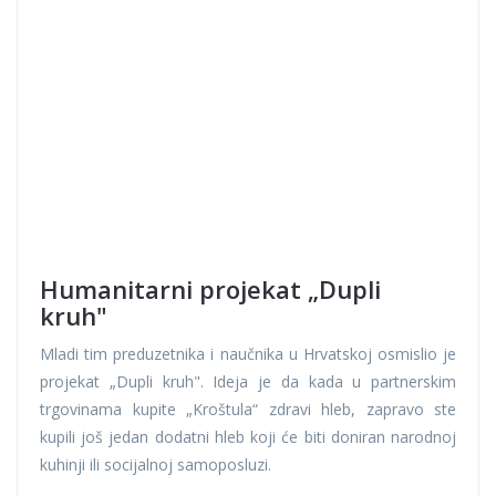
Humanitarni projekat „Dupli
kruh"
Mladi tim preduzetnika i naučnika u Hrvatskoj osmislio je
projekat „Dupli kruh". Ideja je da kada u partnerskim
trgovinama kupite „Kroštula“ zdravi hleb, zapravo ste
kupili još jedan dodatni hleb koji će biti doniran narodnoj
kuhinji ili socijalnoj samoposluzi.