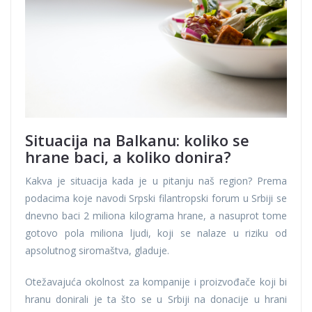
Situacija na Balkanu: koliko se
hrane baci, a koliko donira?
Kakva je situacija kada je u pitanju naš region? Prema
podacima koje navodi Srpski filantropski forum u Srbiji se
dnevno baci 2 miliona kilograma hrane, a nasuprot tome
gotovo pola miliona ljudi, koji se nalaze u riziku od
apsolutnog siromaštva, gladuje.
Otežavajuća okolnost za kompanije i proizvođače koji bi
hranu donirali je ta što se u Srbiji na donacije u hrani