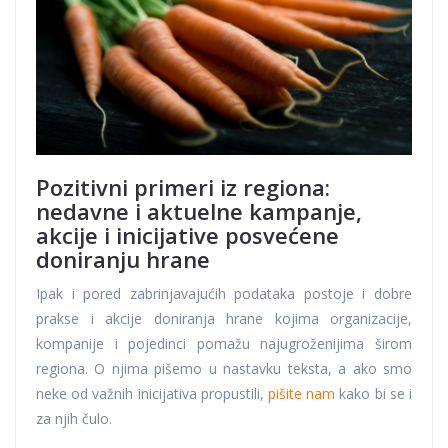
Pozitivni primeri iz regiona:
nedavne i aktuelne kampanje,
akcije i inicijative posvećene
doniranju hrane
Ipak i pored zabrinjavajućih podataka postoje i dobre
prakse i akcije doniranja hrane kojima organizacije,
kompanije i pojedinci pomažu najugroženijima širom
regiona. O njima pišemo u nastavku teksta, a ako smo
neke od važnih inicijativa propustili,
pišite nam
kako bi se i
za njih čulo.