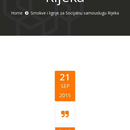
Home
Smokve i lignje za Socijalnu samouslugu Rijeka
21
SEP
2015