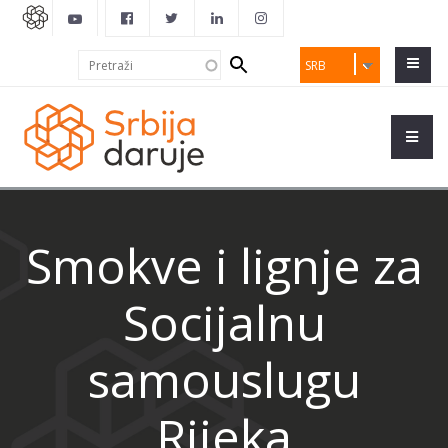
Search
Pretraži
SRB
form
Smokve i lignje za
Socijalnu
samouslugu
Rijeka