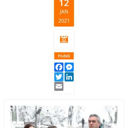
12
JAN
2021
Podeli
Facebook
Messenger
Twitter
LinkedIn
Email
pks-donacija-
hrvatska.jpg