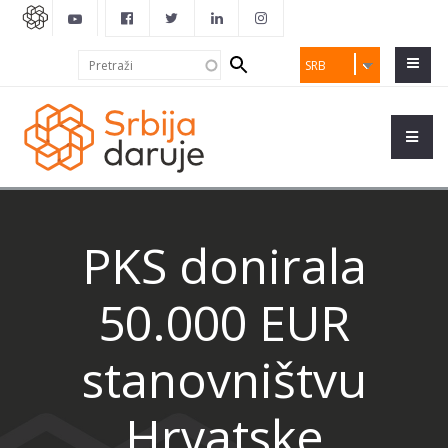
Search
Pretraži
SRB
form
PKS donirala
50.000 EUR
stanovništvu
Hrvatske