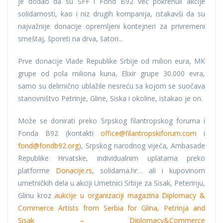
je dodao da su SFF i Fond B92 već pokrenuli akcije
solidarnosti, kao i niz drugih kompanija, istakavši da su
najvažnije donacije opremljeni kontejneri za privremeni
smeštaj, šporeti na drva, šatori...
Prve donacije Vlade Republike Srbije od milion eura, MK
grupe od pola miliona kuna, Elixir grupe 30.000 evra,
samo su delimično ublažile nesreću sa kojom se suočava
stanovništvo Petrinje, Gline, Siska i okoline, istakao je on.
Može se donirati preko Srpskog filantropskog foruma i
Fonda B92 (kontakti
office@filantropskiforum.com
i
fond@fondb92.org
), Srpskog narodnog vijeća, Ambasade
Republike Hrvatske, individualnim uplatama preko
platforme
Donacije.rs
, solidarna.hr… ali i kupovinom
umetničkih dela u akciji Umetnici Srbije za Sisak, Peterinju,
Glinu kroz
aukcije u organizaciji magazina Diplomacy &
Commerce Artists from Serbia for Glina, Petrinja and
Sisak – Diplomacy&Commerce