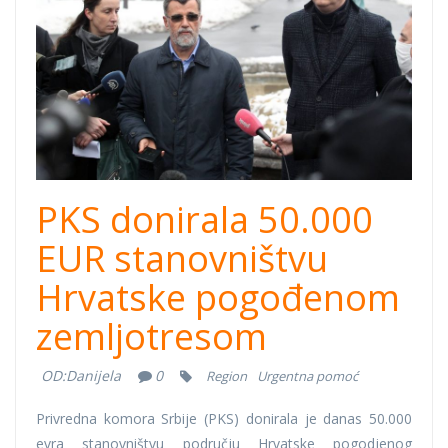
PKS donirala 50.000
EUR stanovništvu
Hrvatske pogođenom
zemljotresom
OD:
Danijela
0
Region
Urgentna pomoć
Privredna komora Srbije (PKS) donirala je danas 50.000
evra stanovništvu području Hrvatske pogodjenog