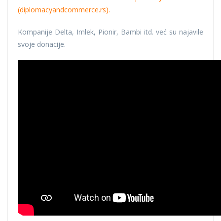
(diplomacyandcommerce.rs).
Kompanije Delta, Imlek, Pionir, Bambi itd. već su najavile
svoje donacije.