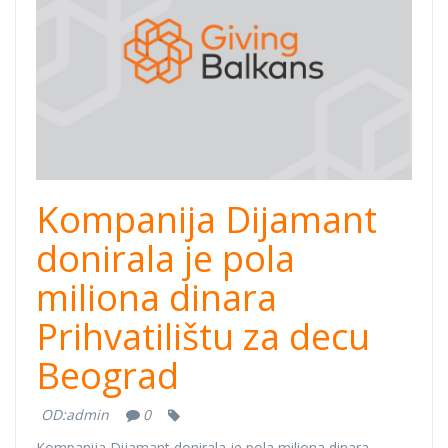
Kompanija Dijamant
donirala je pola
miliona dinara
Prihvatilištu za decu
Beograd
OD:
admin
0
Kompanija Dijamant donirala je pola miliona dinara