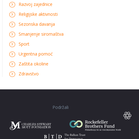
Razvoj zajednice
Religijske aktivnosti
Sezonska davanja
Smanjenje siromaštva
Sport
Urgentna pomoć
Zaštita okoline
Zdravstvo
Podržali