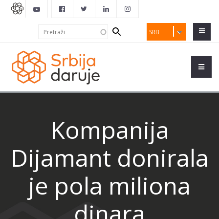
Search
Pretraži
SRB
form
Kompanija
Dijamant donirala
je pola miliona
dinara