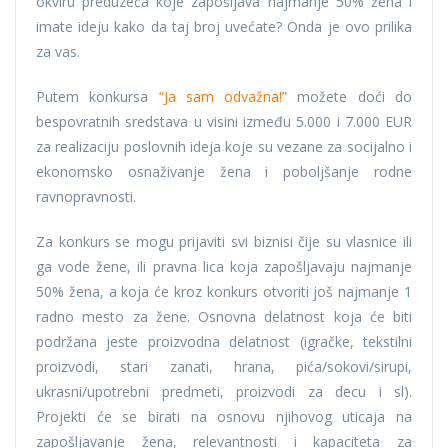
okviru preduzeća koje zapošljava najmanje 50% žena i
imate ideju kako da taj broj uvećate? Onda je ovo prilika
za vas.
Putem konkursa
“Ja sam odvažna!”
možete doći do
bespovratnih sredstava u visini između 5.000 i 7.000 EUR
za realizaciju poslovnih ideja koje su vezane za socijalno i
ekonomsko osnaživanje žena i poboljšanje rodne
ravnopravnosti.
Za konkurs se mogu prijaviti svi biznisi čije su vlasnice ili
ga vode žene, ili pravna lica koja zapošljavaju najmanje
50% žena, a koja će kroz konkurs otvoriti još najmanje 1
radno mesto za žene. Osnovna delatnost koja će biti
podržana jeste proizvodna delatnost (igračke, tekstilni
proizvodi, stari zanati, hrana, pića/sokovi/sirupi,
ukrasni/upotrebni predmeti, proizvodi za decu i sl).
Projekti će se birati na osnovu njihovog uticaja na
zapošljavanje žena, relevantnosti i kapaciteta za