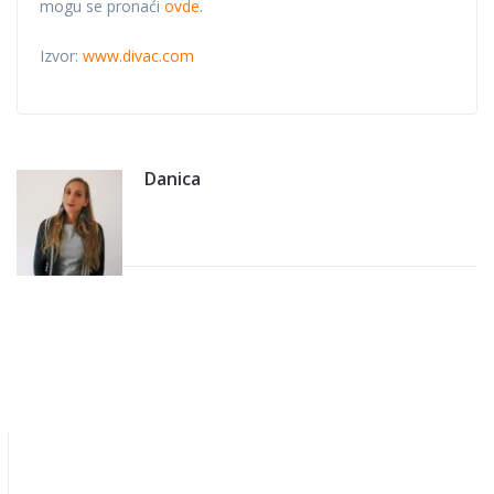
mogu se pronaći
ovde
.
Izvor:
www.divac.com
Danica