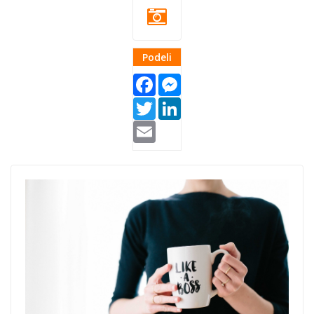
Podeli
Facebook
Messenger
Twitter
LinkedIn
Email
like a boss.jpg