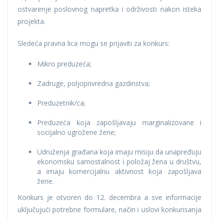
ostvarenje poslovnog napretka i održivosti nakon isteka
projekta.
Sledeća pravna lica mogu se prijaviti za konkurs:
Mikro preduzeća;
Zadruge, poljoprivredna gazdinstva;
Preduzetnik/ca;
Preduzeća koja zapošljavaju marginalizovane i
socijalno ugrožene žene;
Udruženja građana koja imaju misiju da unapređuju
ekonomsku samostalnost i položaj žena u društvu,
a imaju komercijalnu aktivnost koja zapošljava
žene.
Konkurs je otvoren do 12. decembra a sve informacije
uključujući potrebne formulare, način i uslovi konkurisanja