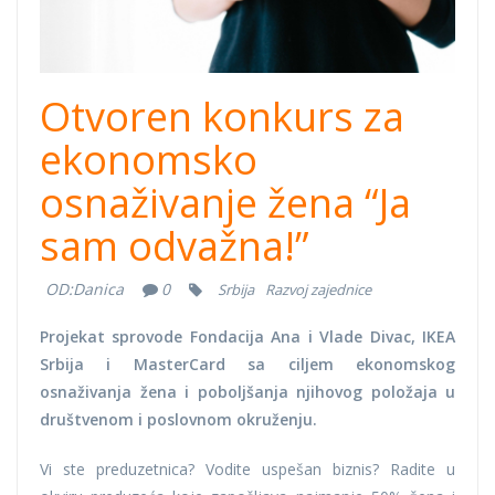
Otvoren konkurs za
ekonomsko
osnaživanje žena “Ja
sam odvažna!”
OD:
Danica
0
Srbija
Razvoj zajednice
Projekat sprovode Fondacija Ana i Vlade Divac, IKEA
Srbija i MasterCard sa ciljem ekonomskog
osnaživanja žena i poboljšanja njihovog položaja u
društvenom i poslovnom okruženju.
Vi ste preduzetnica? Vodite uspešan biznis? Radite u