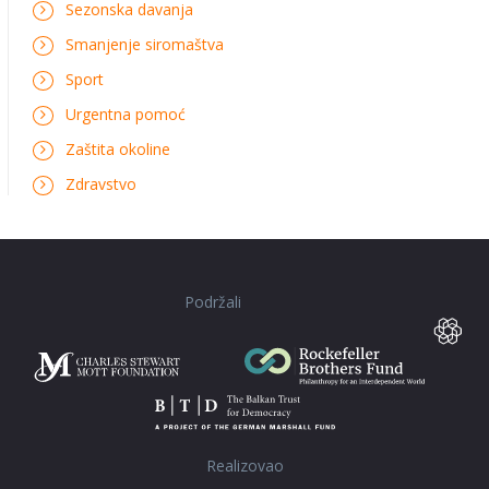
Sezonska davanja
Smanjenje siromaštva
Sport
Urgentna pomoć
Zaštita okoline
Zdravstvo
Podržali
Realizovao