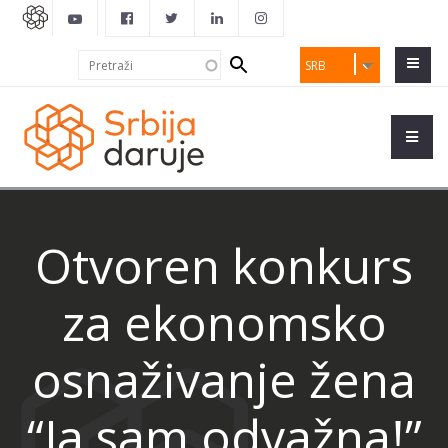
Search
Pretraži
SRB
form
Otvoren konkurs
za ekonomsko
osnaživanje žena
“Ja sam odvažna!”