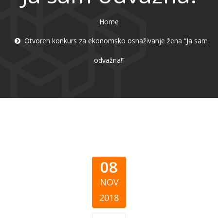
Home
Otvoren konkurs za ekonomsko osnaživanje žena “Ja sam
odvažna!”
08
NOV
2018