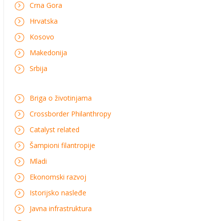
Crna Gora
Hrvatska
Kosovo
Makedonija
Srbija
Briga o životinjama
Crossborder Philanthropy
Catalyst related
Šampioni filantropije
Mladi
Ekonomski razvoj
Istorijsko nasleđe
Javna infrastruktura