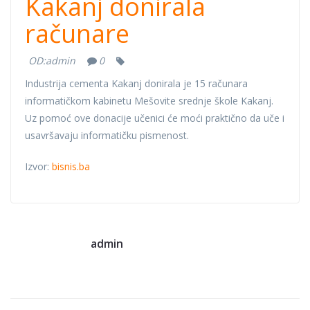
Kakanj donirala
računare
OD:
admin
0
Industrija cementa Kakanj donirala je 15 računara
informatičkom kabinetu Mešovite srednje škole Kakanj.
Uz pomoć ove donacije učenici će moći praktično da uče i
usavršavaju informatičku pismenost.
Izvor:
bisnis.ba
admin