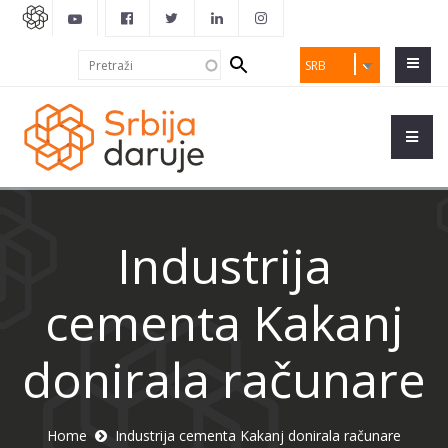
Search
Pretraži
SRB
form
Industrija
cementa Kakanj
donirala računare
Home
Industrija cementa Kakanj donirala računare