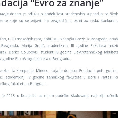
dacija “Evro za znanje”
nanje
doneo je odluku o dodeli šest studentskih stipendija za škol
ente koje su se prijavili na ovogodišnji, osmi po redu, konkurs 
atno, u 10 mesečnih rata, dobili su: Nebojša Brezić iz Beograda, stud
Beogradu, Marija Grujić, studentkinja III godine Fakulteta muzi
ra), Darko Golubović, student IV godine Elektrotehničkog fakultet
V godine Biološkog fakulteta u Beogradu.
obezbedila kompanija Mineco, koja je donator Fondacije petu godinu
ć, studentkinji IV godine Tehničkog fakulteta u Boru i Nataši Ra
oškog fakulteta u Beogradu.
e 2013. u Kosjeriću sa ciljem podrške školovanju najboljih učenik