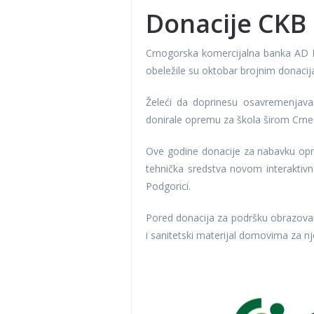
Donacije CKB 
Crnogorska komercijalna banka AD P
obeležile su oktobar brojnim donaci
Želeći da doprinesu osavremenjavan
donirale opremu za škola širom Crne
Ove godine donacije za nabavku opr
tehnička sredstva novom interaktiv
Podgorici.
Pored donacija za podršku obrazovanj
i sanitetski materijal domovima za nje