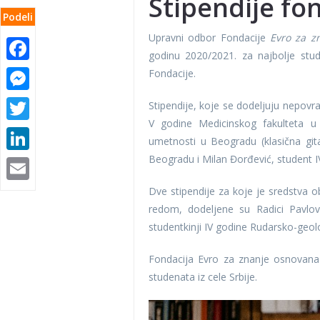
Stipendije fon
Podeli
Upravni odbor Fondacije
Evro za z
Facebook
godinu 2020/2021. za najbolje stud
Fondacije.
Messenger
Twitter
Stipendije, koje se dodeljuju nepovr
V godine Medicinskog fakulteta u 
LinkedIn
umetnosti u Beogradu (klasična gita
Beogradu i Milan Đorđević, student I
Email
Dve stipendije za koje je sredstva 
redom, dodeljene su Radici Pavlovi
studentkinji IV godine Rudarsko-geol
Fondacija Evro za znanje osnovana j
studenata iz cele Srbije.