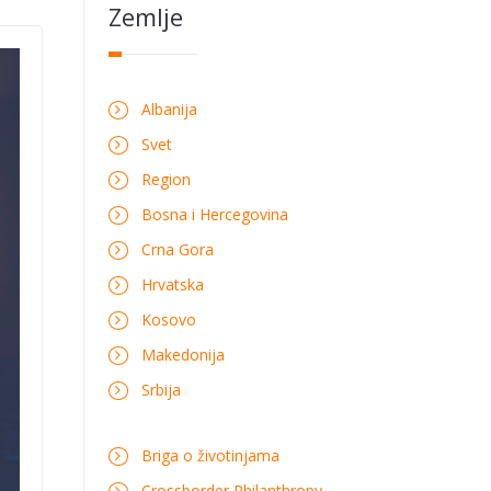
Zemlje
Albanija
Svet
Region
Bosna i Hercegovina
Crna Gora
Hrvatska
Kosovo
Makedonija
Srbija
Briga o životinjama
Crossborder Philanthropy