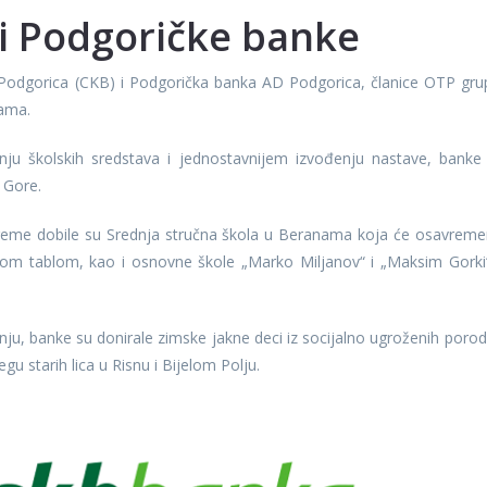
i Podgoričke banke
odgorica (CKB) i Podgorička banka AD Podgorica, članice OTP gru
jama.
ju školskih sredstava i jednostavnijem izvođenju nastave, banke
 Gore.
eme dobile su Srednja stručna škola u Beranama koja će osavremen
nom tablom, kao i osnovne škole „Marko Miljanov“ i „Maksim Gorki
u, banke su donirale zimske jakne deci iz socijalno ugroženih porod
gu starih lica u Risnu i Bijelom Polju.