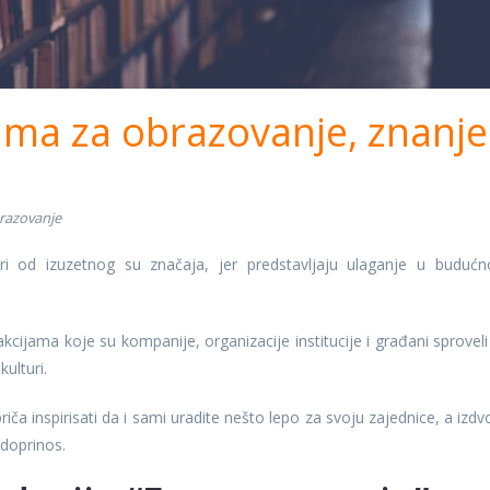
ima za obrazovanje, znanje 
razovanje
ri od izuzetnog su značaja, jer predstavljaju ulaganje u budućn
cijama koje su kompanije, organizacije institucije i građani sproveli
ulturi.
a inspirisati da i sami uradite nešto lepo za svoju zajednice, a izdvoj
 doprinos.