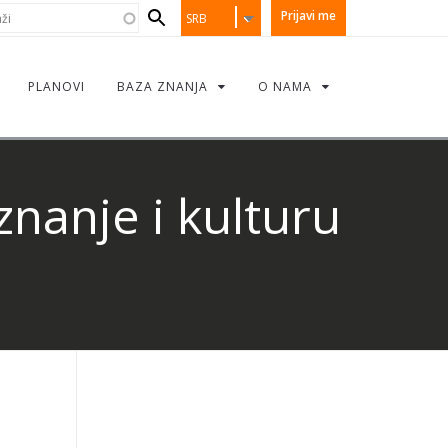
earch
i
Prijavi me
SRB
orm
PLANOVI
BAZA ZNANJA
O NAMA
znanje i kulturu