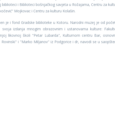
biblioteci i Biblioteci bošnjačkog savjeta u Rožajama, Centru za kult
kočević“ Mojkovac i Centru za kulturu Kolašin.
 je i fond Gradske biblioteke u Kotoru. Narodni muzej je od poče
o svoja izdanja mnogim obrazovnim i ustanovama kulture: Fakult
dnjoj likovnoj školi "Petar Lubarda", Kulturnom centru Bar, osnov
e Rovinski" i "Marko Miljanov" iz Podgorice i dr, navodi se u saopšte