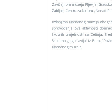
Zavičajnom muzeju Pljevlja, Gradskoj 
Žabljak, Centru za kulturu „Nenad Ra
Izdanjima Narodnog muzeja obogaćen
sprovođenja ove aktivnosti donira
likovnih umjetnosti sa Cetinja, Sre
školama „Jugoslavija“ iz Bara, "Pavl
Narodnog muzeja.