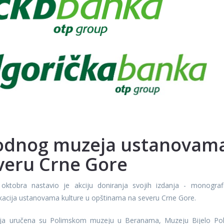
odnog muzeja ustanovam
veru Crne Gore
tobra nastavio je akciju doniranja svojih izdanja - monografi
ikacija ustanovama kulture u opštinama na severu Crne Gore.
ja uručena su Polimskom muzeju u Beranama, Muzeju Bijelo Pol