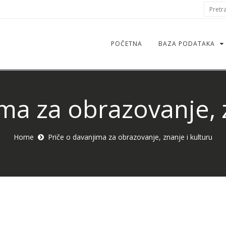
S
Pretraž
f
POČETNA
BAZA PODATAKA
ma za obrazovanje, 
Home
Priče o davanjima za obrazovanje, znanje i kulturu