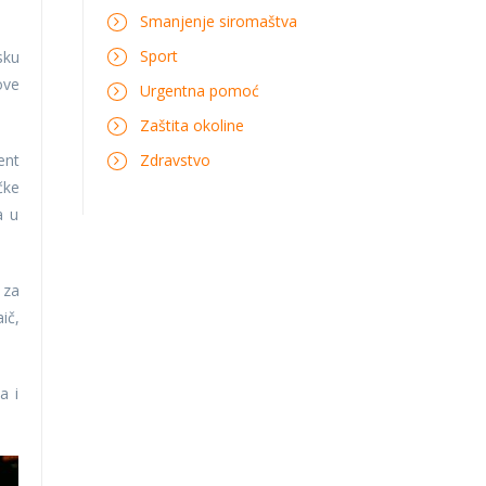
Smanjenje siromaštva
Sport
sku
ove
Urgentna pomoć
Zaštita okoline
Zdravstvo
ent
čke
a u
 za
ič,
a i