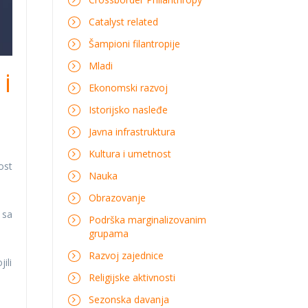
Catalyst related
Šampioni filantropije
Mladi
i
Ekonomski razvoj
Istorijsko nasleđe
Javna infrastruktura
Kultura i umetnost
ost
Nauka
Obrazovanje
 sa
Podrška marginalizovanim
grupama
Razvoj zajednice
ili
Religijske aktivnosti
Sezonska davanja