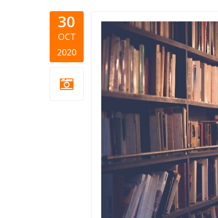
30
donacije-z
OCT
kultura.jp
2020