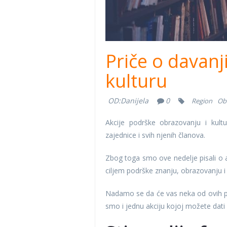
Priče o davanj
kulturu
OD:
Danijela
0
Region
Ob
Akcije podrške obrazovanju i kultu
zajednice i svih njenih članova.
Zbog toga smo ove nedelje pisali o ak
ciljem podrške znanju, obrazovanju i k
Nadamo se da će vas neka od ovih prič
smo i jednu akciju kojoj možete dati