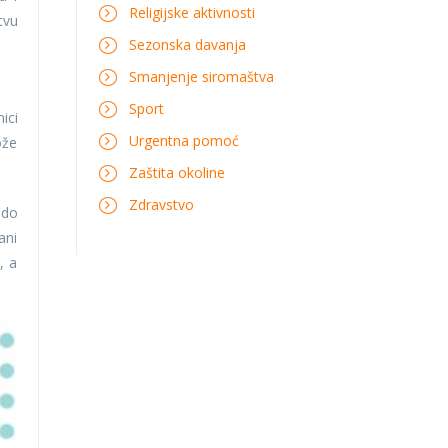
Religijske aktivnosti
tvu
Sezonska davanja
Smanjenje siromaštva
Sport
ici
Urgentna pomoć
ože
Zaštita okoline
Zdravstvo
 do
ani
, a