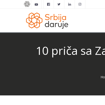
10 priča sa 
H