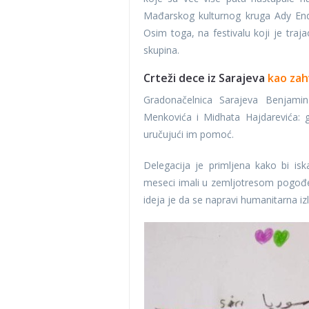
Mađarskog kulturnog kruga Ady Endre
Osim toga, na festivalu koji je traja
skupina.
Crteži dece iz Sarajeva
kao zah
Gradonačelnica Sarajeva Benjamin
Menkovića i Midhata Hajdarevića: gr
uručujući im pomoć.
Delegacija je primljena kako bi isk
meseci imali u zemljotresom pogođen
ideja je da se napravi humanitarna izl