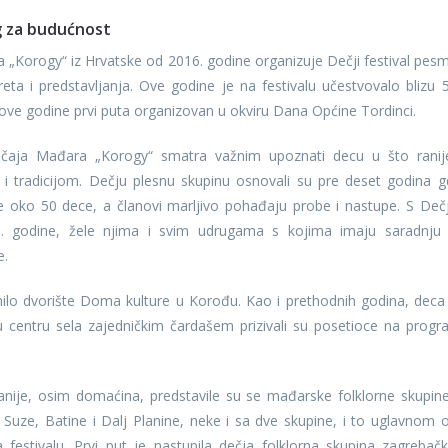
g za budućnost
„Korogy“ iz Hrvatske od 2016. godine organizuje Dečji festival pesm
eta i predstavljanja. Ove godine je na festivalu učestvovalo blizu 
e ove godine prvi puta organizovan u okviru Dana Općine Tordinci.
ičaja Mađara „Korogy“ smatra važnim upoznati decu u što rani
i tradicijom. Dečju plesnu skupinu osnovali su pre deset godina g
e oko 50 dece, a članovi marljivo pohađaju probe i nastupe. S Deč
. godine, žele njima i svim udrugama s kojima imaju saradnju
e.
ilo dvorište Doma kulture u Korođu. Kao i prethodnih godina, deca
 centru sela zajedničkim čardašem prizivali su posetioce na progr
upanije, osim domaćina, predstavile su se mađarske folklorne skupine
 Suze, Batine i Dalj Planine, neke i sa dve skupine, i to uglavnom 
festivalu. Prvi put je nastupila dečja folklorna skupina zagrebač