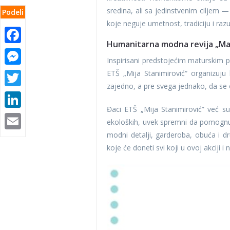
sredina, ali sa jedinstvenim ciljem —
Podeli
koje neguje umetnost, tradiciju i razu
Facebook
Humanitarna modna revija „Ma
Messenger
Inspirisani predstojećim maturskim 
ETŠ „Mija Stanimirović“ organizuj
Twitter
zajedno, a pre svega jednako, da se 
LinkedIn
Đaci ETŠ „Mija Stanimirović” već s
Email
ekoloških, uvek spremni da pomognu.
modni detalji, garderoba, obuća i d
koje će doneti svi koji u ovoj akciji i 