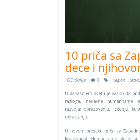
10 priča sa Z
dece i njihov
OD:
Sofija
0
Region
Razvoj
U današnjem svetu je važno da prida
razloga, nedavne humanitarne 
razvoja: obrazovanju, lečenju, ku
odrastanja.
U novom preseku priča sa Zapadnog
kreativnost. Humanitarne akcije su p