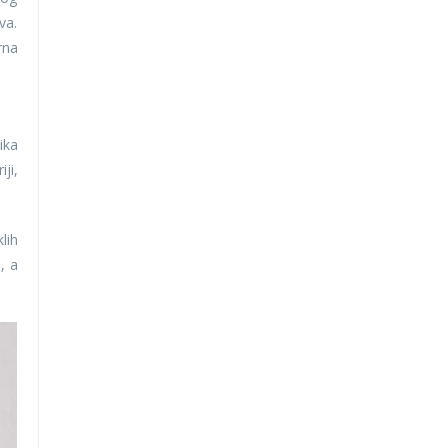
va.
rna
ika
ji,
lih
, a