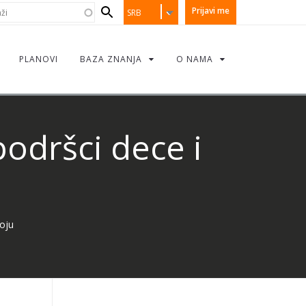
earch
i
Prijavi me
SRB
orm
PLANOVI
BAZA ZNANJA
O NAMA
odršci dece i
oju