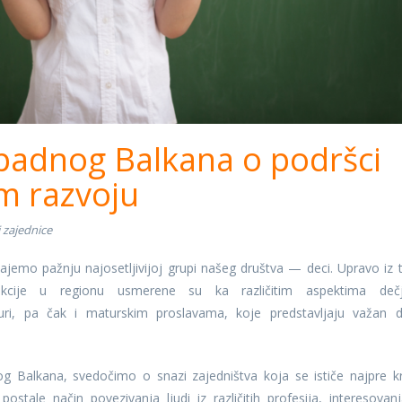
apadnog Balkana o podršci
om razvoju
 zajednice
jemo pažnju najosetljivijoj grupi našeg društva — deci. Upravo iz 
akcije u regionu usmerene su ka različitim aspektima deč
lturi, pa čak i maturskim proslavama, koje predstavljaju važan 
 Balkana, svedočimo o snazi zajedništva koja se ističe najpre k
ostale način povezivanja ljudi iz različitih profesija, interesovanj