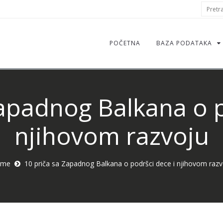
S
Pretraž
f
POČETNA
BAZA PODATAKA
Zapadnog Balkana o p
njihovom razvoju
ome
10 priča sa Zapadnog Balkana o podršci dece i njihovom razv