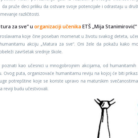
 da pruže deci priliku da ostvare svoje potencijale i odrastaju u druš
mevanje različitosti.
tura za sve“ u
organizaciji učenika
ETŠ „Mija Stanimirović“
proslavama koje čine poseban momenat u životu svakog deteta, učen
u humanitarnu akciju „Matura za sve“. Oni žele da pokažu kako m
obeleži završetak srednje škole.
u poznati kao učesnici u mnogobrojnim akcijama, od humanitarnih
 Ovog puta, organizovaće humanitarnu reviju na kojoj će biti prikaz
ruge potrepštine koje se koriste upravo na maturskim svečanostima
na reviji budu učestvovali.