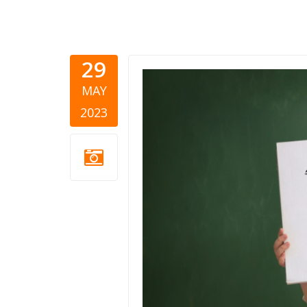
29
Listikl-th
MAY
2023