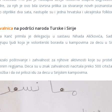
, za njih je ovo bila izvrsna prilika za stvaranje novih poznansta
o otprilike dva sata, nastupile su i jedna hrvatska i ukrajinska folklo
valnica
na podršci naroda Turske i Sirije
a Karić primila je delegaciju u sastavu Nihada Aličkovića, Sad
upu ljudi koja je volonterski boravila u kampovima za decu u Siri
azalo poštovanje i zahvalnost za njihove aktivnosti koje su protek
im regijama. Deca su u znak zahvalnosti nacrtala preko 500 crteža
ožba i da svi prilozi idu za decu u Sirijskim kampovima.