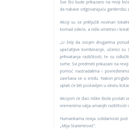
Sve što bude prikazano na reviji bić
da nabave odgovarajuću garderobu 
Akciji su se priključili novinari lo
komad odeće, a niški umetnici i krea
„U želji da svojim drugarima ponud
upečatljive kombinacije, učenici su
prihvatanja različitosti, te su odl
svrhe. Svi predmeti prikazani na reviji
pomoć nastradalima i povređenima u
završava se u sredu. Nakon proglašen
uplati će biti postavljen u okviru licita
Akcijom će đaci niške škole poslati v
vremenima valja umanjiti različitosti
Humanitarna revija solidarnosti pod
„Mija Stanimirović“.