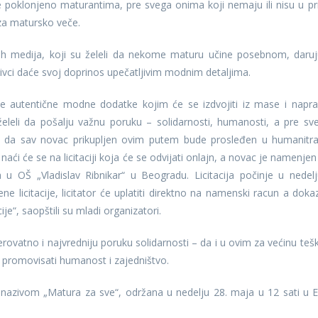
e poklonjeno maturantima, pre svega onima koji nemaju ili nisu u pril
za matursko veče.
kalnih medija, koji su želeli da nekome maturu učine posebnom, daruj
tivci daće svoj doprinos upečatljivim modnim detaljima.
e autentične modne dodatke kojim će se izdvojiti iz mase i naprav
 želeli da pošalju važnu poruku – solidarnosti, humanosti, a pre sv
učili da sav novac prikupljen ovim putem bude prosleđen u humanitr
 naći će se na licitaciji koja će se odvijati onlajn, a novac je namenjen
 OŠ „Vladislav Ribnikar“ u Beogradu. Licitacija počinje u nedelj
e licitacije, licitator će uplatiti direktno na namenski racun a doka
cije“, saopštili su mladi organizatori.
erovatno i najvredniju poruku solidarnosti – da i u ovim za većinu teš
 i promovisati humanost i zajedništvo.
 nazivom „Matura za sve“, održana u nedelju 28. maja u 12 sati u 