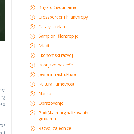
Briga o životinjama
Crossborder Philanthropy
Catalyst related
Šampioni filantropije
Mladi
Ekonomski razvoj
Istorijsko nasleđe
Javna infrastruktura
Kultura i umetnost
tog
Nauka
jeg
Obrazovanje
deo
Podrška marginalizovanim
grupama
roz
Razvoj zajednice
a i