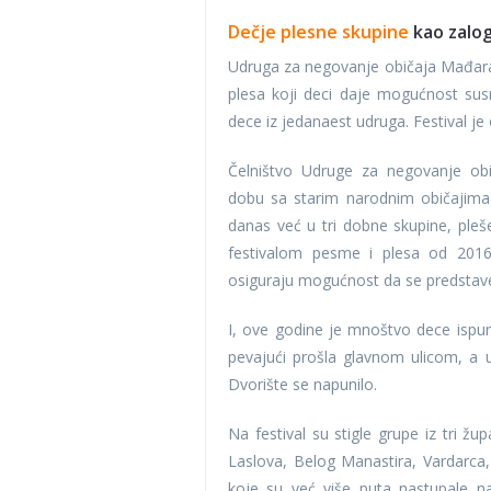
Dečje plesne skupine
kao zalo
Udruga za negovanje običaja Mađara 
plesa koji deci daje mogućnost susr
dece iz jedanaest udruga. Festival j
Čelništvo Udruge za negovanje ob
dobu sa starim narodnim običajima 
danas već u tri dobne skupine, pleš
festivalom pesme i plesa od 2016
osiguraju mogućnost da se predstav
I, ove godine je mnoštvo dece ispun
pevajući prošla glavnom ulicom, a u
Dvorište se napunilo.
Na festival su stigle grupe iz tri ž
Laslova, Belog Manastira, Vardarca,
koje su već više puta nastupale na 