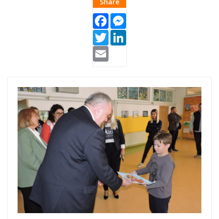
Share
Facebook
Messenger
Twitter
LinkedIn
Email
bema
donation.jpg