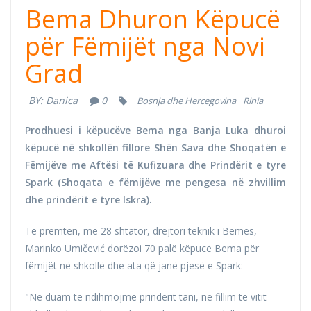
Bema Dhuron Këpucë
për Fëmijët nga Novi
Grad
BY:
Danica
0
Bosnja dhe Hercegovina
Rinia
Prodhuesi i këpucëve Bema nga Banja Luka dhuroi
këpucë në shkollën fillore Shën Sava dhe Shoqatën e
Fëmijëve me Aftësi të Kufizuara dhe Prindërit e tyre
Spark (Shoqata e fëmijëve me pengesa në zhvillim
dhe prindërit e tyre Iskra).
Të premten, më 28 shtator, drejtori teknik i Bemës,
Marinko Umičević dorëzoi 70 palë këpucë Bema për
fëmijët në shkollë dhe ata që janë pjesë e Spark:
"Ne duam të ndihmojmë prindërit tani, në fillim të vitit