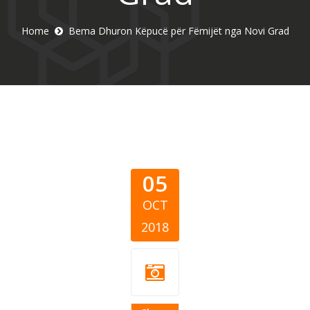
Home
Bema Dhuron Këpucë për Fëmijët nga Novi Grad
05
OCT
2018