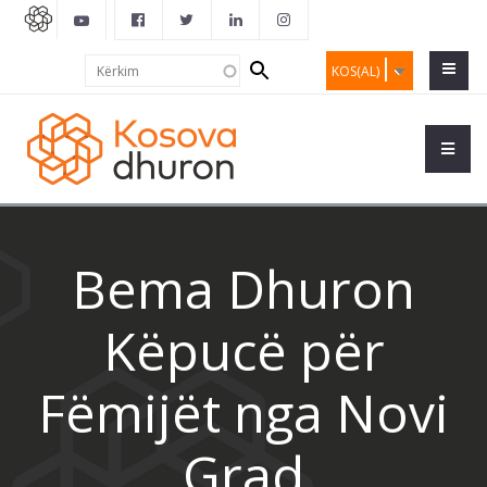
Search
Kërkim
KOS(AL)
form
Bema Dhuron
Këpucë për
Fëmijët nga Novi
Grad