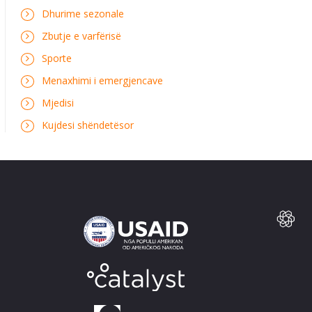
Dhurime sezonale
Zbutje e varfërisë
Sporte
Menaxhimi i emergjencave
Mjedisi
Kujdesi shëndetësor