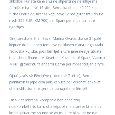
shkollor, kur ata kanë shumë shpenzime në lidhje me
fëmijët e tyre. Në 15 vite, Bema ka dhënë 40.000 këpucë
", tha Umičević. Krahas këpucëve Bema gjithashtu dhuroi
rreth 357 EUR (KM 700) për Spark për shpenzimet e
ngorhjes.
Drejtoresha e Shën Sava, Marina Ovuka, tha se 31 palë
këpucë do t'u jepen fëmijëve në klasën e atyre nga Mala
Novoska Rujiška, pasi familjet e tyre janë në një situatë
të vështirë financiare. Kryetari i Kuvendit të Spark, Vladimir
Mikić, gjithashtu falënderoi Bema për mbështetjen e tyre.
Gjatë Javës së Fëmijëve (1 deri më 7 tetor), Bema
planifikon t'i japë disa palë këpucë për çerdhet, shkollat ​​
dhe institucionet e tjera që punojnë me fëmijët.
Disa vjet mbrapa, kompania bëri edhe tituj
ndërkombëtarë, kur u dha këpucë minatorëve kilianë që
kishin kaluar më shumë se dy muaj të bllokuar në një