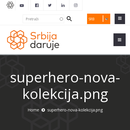
Search
Pretraži
SRB
form
superhero-nova-
kolekcija.png
Home
superhero-nova-kolekcija.png