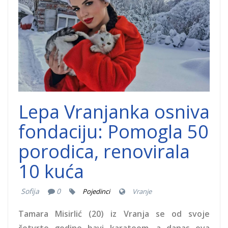
Lepa Vranjanka osniva
fondaciju: Pomogla 50
porodica, renovirala
10 kuća
Sofija
0
Pojedinci
Vranje
Tamara Misirlić (20) iz Vranja se od svoje
četvrte godine bavi karateom, a danas ova