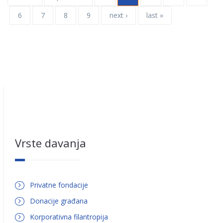
6
7
8
9
next ›
last »
Vrste davanja
Privatne fondacije
Donacije građana
Korporativna filantropija