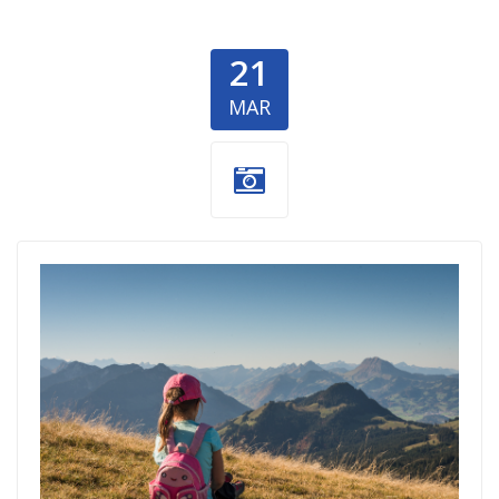
21
MAR
devojčica-
ekskurzija-
dobrocinitim.png