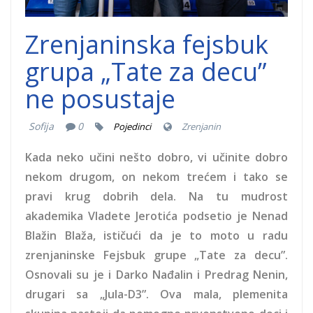
Zrenjaninska fejsbuk
grupa „Tate za decu”
ne posustaje
Sofija
0
Pojedinci
Zrenjanin
Kada neko učini nešto dobro, vi učinite dobro
nekom drugom, on nekom trećem i tako se
pravi krug dobrih dela. Na tu mudrost
akademika Vladete Jerotića podsetio je Nenad
Blažin Blaža, ističući da je to moto u radu
zrenjaninske Fejsbuk grupe „Tate za decu”.
Osnovali su je i Darko Nađalin i Predrag Nenin,
drugari sa „Jula-D3”. Ova mala, plemenita