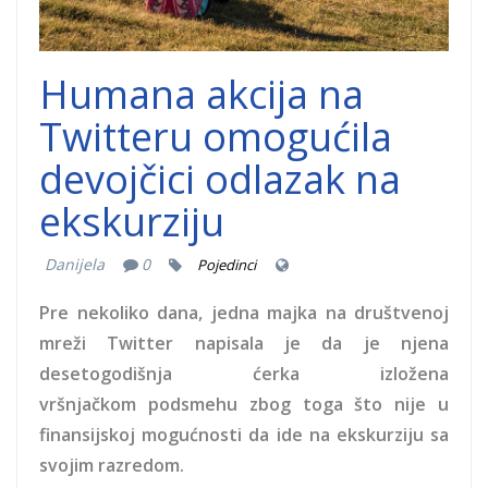
Humana akcija na
Twitteru omogućila
devojčici odlazak na
ekskurziju
Danijela
0
Pojedinci
Pre nekoliko dana, jedna majka na društvenoj
mreži Twitter napisala je da je njena
desetogodišnja ćerka izložena
vršnjačkom podsmehu zbog toga što nije u
finansijskoj mogućnosti da ide na ekskurziju sa
svojim razredom.