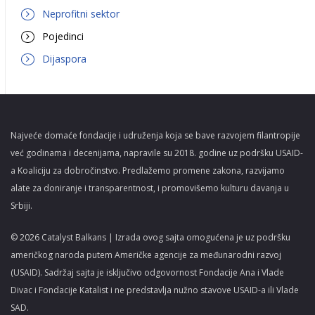
Neprofitni sektor
Pojedinci
Dijaspora
Najveće domaće fondacije i udruženja koja se bave razvojem filantropije
već godinama i decenijama, napravile su 2018. godine uz podršku USAID-
a Koaliciju za dobročinstvo. Predlažemo promene zakona, razvijamo
alate za doniranje i transparentnost, i promovišemo kulturu davanja u
Srbiji.
© 2026 Catalyst Balkans | Izrada ovog sajta omogućena je uz podršku
američkog naroda putem Američke agencije za međunarodni razvoj
(USAID). Sadržaj sajta je isključivo odgovornost Fondacije Ana i Vlade
Divac i Fondacije Katalist i ne predstavlja nužno stavove USAID-a ili Vlade
SAD.