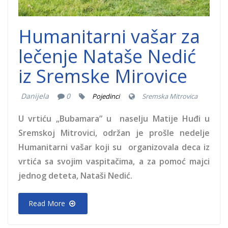
Humanitarni vašar za
lečenje Nataše Nedić
iz Sremske Mirovice
Danijela
0
Pojedinci
Sremska Mitrovica
U vrtiću „Bubamara” u naselju Matije Huđi u
Sremskoj Mitrovici, održan je prošle nedelje
Humanitarni vašar koji su organizovala deca iz
vrtića sa svojim vaspitačima, a za pomoć majci
jednog deteta, Nataši Nedić.
Read More