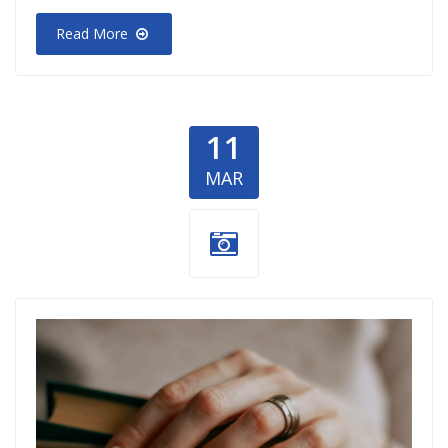
Read More
11
MAR
besplatni-
časovi.png