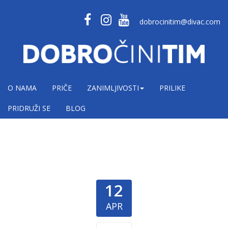
dobrocinitim@divac.com
O NAMA
PRIČE
ZANIMLJIVOSTI
PRILIKE
PRIDRUŽI SE
BLOG
12
APR