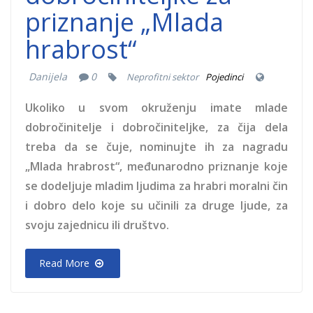
priznanje „Mlada
hrabrost“
Danijela
0
Neprofitni sektor
Pojedinci
Ukoliko u svom okruženju imate mlade
dobročinitelje i dobročiniteljke, za čija dela
treba da se čuje, nominujte ih za nagradu
„Mlada hrabrost“, međunarodno priznanje koje
se dodeljuje mladim ljudima za hrabri moralni čin
i dobro delo koje su učinili za druge ljude, za
svoju zajednicu ili društvo.
Read More