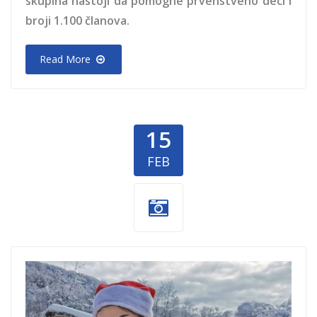
skupina nastoji da pomogne prvenstveno deci i
broji 1.100 članova.
Read More
15
FEB
Tamara-Misirlic-
1.jpg