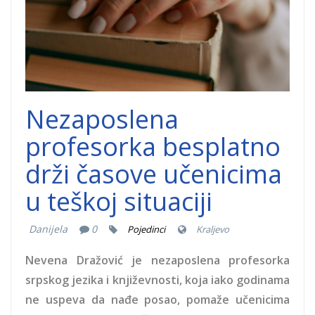
Nezaposlena
profesorka besplatno
drži časove učenicima
u teškoj situaciji
Danijela
0
Pojedinci
Kraljevo
Nevena Dražović je nezaposlena profesorka
srpskog jezika i književnosti, koja iako godinama
ne uspeva da nađe posao, pomaže učenicima