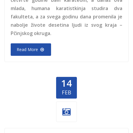
mlada, humana karatistkinja studira dva
fakulteta, a za svega godinu dana promenila je
nabolje živote desetina ljudi iz svog kraja –
Pčinjskog okruga.
Read More
14
FEB