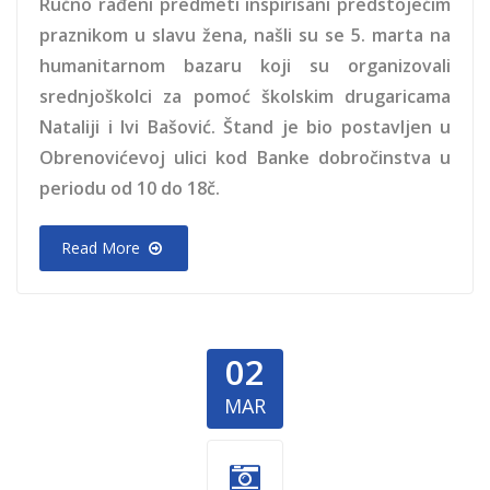
Ručno rađeni predmeti inspirisani predstojećim
praznikom u slavu žena, našli su se 5. marta na
humanitarnom bazaru koji su organizovali
srednjoškolci za pomoć školskim drugaricama
Nataliji i Ivi Bašović. Štand je bio postavljen u
Obrenovićevoj ulici kod Banke dobročinstva u
periodu od 10 do 18č.
Read More
02
MAR