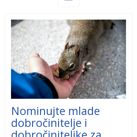
mlada-
hrabrost.png
Nominujte mlade
dobročinitelje i
dobročiniteljke za