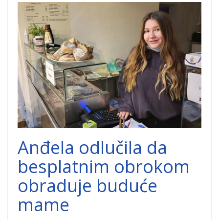
Andjela-Lecic-
1.jpg
Anđela odlučila da
besplatnim obrokom
obraduje buduće
mame