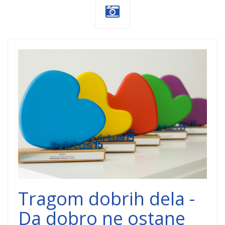
VIRTUS nagrada
za filantropiju
15.png
Tragom dobrih dela -
Da dobro ne ostane