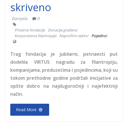
skriveno
Danijela
0
Privatne fondacije
Donacije građana
Korporativna filantropija
Neprofitni sektor
Pojedinci
Trag fondacija je jubilarni, petnaesti put
dodelila VIRTUS nagradu za filantropiju,
kompanijama, preduzećima i pojedincima, koji su
tokom prethodne godine podržali inicijative za
opšte dobro na najdugoročniji i najefektniji
način.
Read More