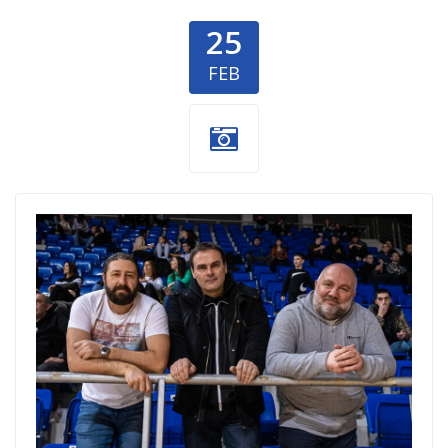
25
FEB
Fejsbuk-grupa-
tate.jpg