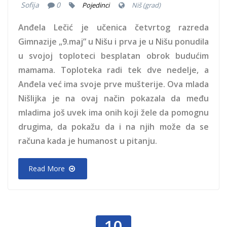
Sofija
0
Pojedinci
Niš (grad)
Anđela Lečić je učenica četvrtog razreda
Gimnazije „9.maj” u Nišu i prva je u Nišu ponudila
u svojoj toploteci besplatan obrok budućim
mamama. Toploteka radi tek dve nedelje, a
Anđela već ima svoje prve mušterije. Ova mlada
Nišlijka je na ovaj način pokazala da među
mladima još uvek ima onih koji žele da pomognu
drugima, da pokažu da i na njih može da se
računa kada je humanost u pitanju.
Read More
10