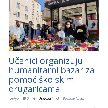
dobrocinstva.jpg
Učenici organizuju
humanitarni bazar za
pomoć školskim
drugaricama
Sofija
0
Pojedinci
Beograd (grad)