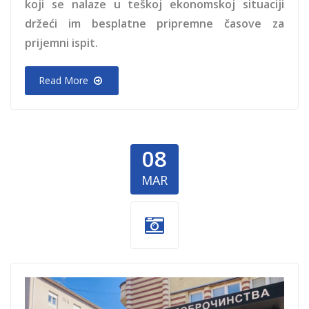
koji se nalaze u teškoj ekonomskoj situaciji
držeći im besplatne pripremne časove za
prijemni ispit.
Read More
08
MAR
Banka-