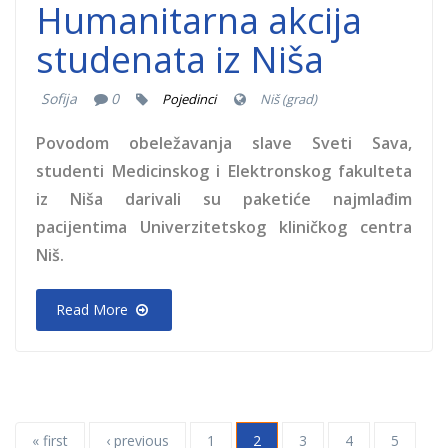
Humanitarna akcija
studenata iz Niša
Sofija
0
Pojedinci
Niš (grad)
Povodom obeležavanja slave Sveti Sava,
studenti Medicinskog i Elektronskog fakulteta
iz Niša darivali su paketiće najmlađim
pacijentima Univerzitetskog kliničkog centra
Niš.
Read More
« first
‹ previous
1
2
3
4
5