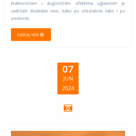
kratkoročnim i dugoročnim efektima uglavnom je
zadržalo dosledan nivo, kako po učestalosti tako i po
vrednosti.
Saznaj više
07
JUN
2024