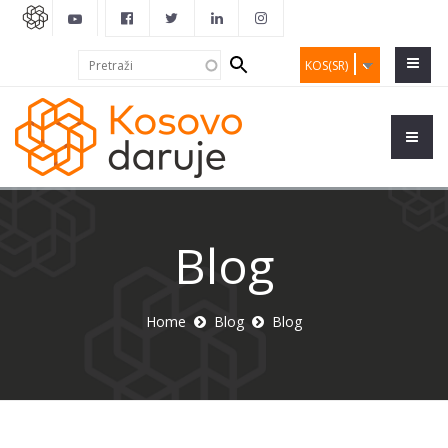
Search
Pretraži
KOS(SR)
form
Blog
Home
Blog
Blog