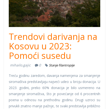
Trendovi darivanja na
Kosovu u 2023:
Pomoći susedu
mihailo.gajic
0
Stanje filantropije
Treću godinu zaredom, davanja namenjena za smanjenje
siromaštva predstavljaju najveći udeo u broju donacija. U
2023. godini, preko 60% donacija je bilo usmereno na
smanjenje siromaštva, što je povećanje od 6 procentnih
poena u odnosu na prethodnu godinu. Drugi uzroci su
privukli znatno manje pažnje, te svaki predstavlja približno