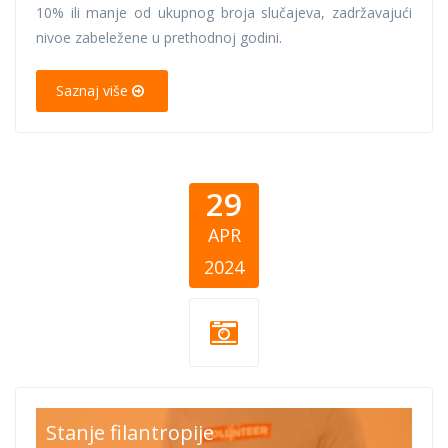
10% ili manje od ukupnog broja slučajeva, zadržavajući
nivoe zabeležene u prethodnoj godini.
Saznaj više
29
APR
2024
CEA Blog Good
Stanje filantropije