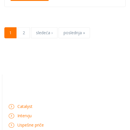
1
2
sledeća ›
poslednja »
Catalyst
Intervju
Uspešne priče