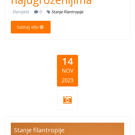
Danijela
0
Stanje filantropije
Saznaj više
14
NOV
2023
kosovo-daruje-
Stanje filantropije