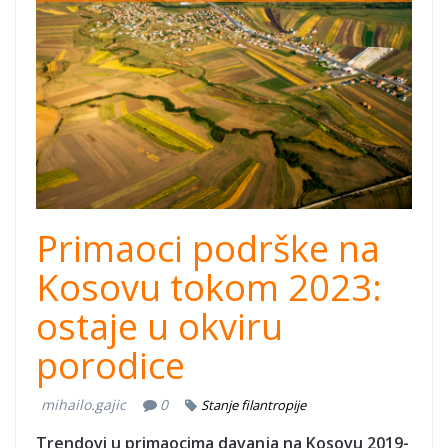
Kosovo Dhuron
3.png
Primaoci podrške na
Kosovu tokom 2023:
ostaje u okviru
porodice
mihailo.gajic
0
Stanje filantropije
Trendovi u primaocima davanja na Kosovu 2019-