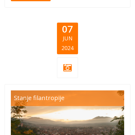
07
JUN
2024
Blog Thumb
Stanje filantropije
Kosovo
Dhuron.png