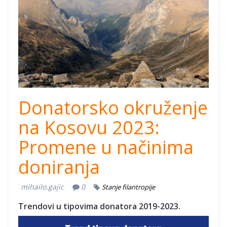
2.png
Donatorsko okruženje
na Kosovu 2023:
Promene u načinima
doniranja
mihailo.gajic
0
Stanje filantropije
Trendovi u tipovima donatora 2019-2023. ​