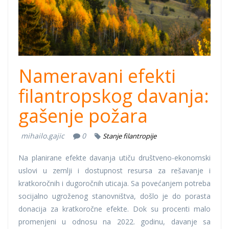
Nameravani efekti
filantropskog davanja:
gašenje požara
mihailo.gajic
0
Stanje filantropije
Na planirane efekte davanja utiču društveno-ekonomski
uslovi u zemlji i dostupnost resursa za rešavanje i
kratkoročnih i dugoročnih uticaja. Sa povećanjem potreba
socijalno ugroženog stanovništva, došlo je do porasta
donacija za kratkoročne efekte. Dok su procenti malo
promenjeni u odnosu na 2022. godinu, davanje sa