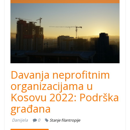
NPO-blog.png
Davanja neprofitnim
organizacijama u
Kosovu 2022: Podrška
građana
Danijela
0
Stanje filantropije