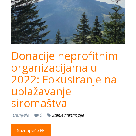
Donacije neprofitnim
organizacijama u
2022: Fokusiranje na
ublažavanje
siromaštva
Danijela
0
Stanje filantropije
Saznaj više