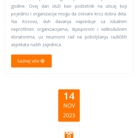
godine. Ovaj dan služi kao podsetnik na uticaj koji
pojedinci i organizacije mogu da ostvare kroz dobra dela.
Na Kosovu, duh davanja napreduje sa lokalnim
neprofitnim organizacijama, dijasporom i velikodušnim
donatorima, uz neumorni rad na poboljšanju različitih
aspekata naših zajednica.
Saznaj više
14
NOV
2023