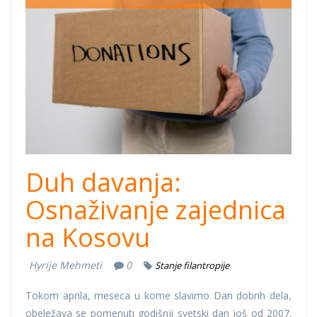
Deeds Day
Thumb.png
Duh davanja:
Osnaživanje zajednica
na Kosovu
Hyrije Mehmeti
0
Stanje filantropije
Tokom aprila, meseca u kome slavimo Dan dobrih dela,
obeležava se pomenuti godišnji svetski dan još od 2007.