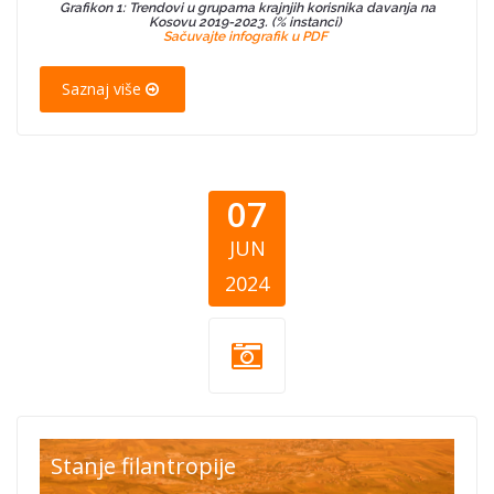
Grafikon 1: Trendovi u grupama krajnjih korisnika davanja na
Kosovu 2019-2023. (% instanci)
Sačuvajte infografik u PDF
Saznaj više
07
JUN
2024
Blog Thumb
Stanje filantropije