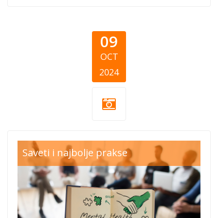
09
OCT
2024
CEA October
Saveti i najbolje prakse
Blog Thumb.png