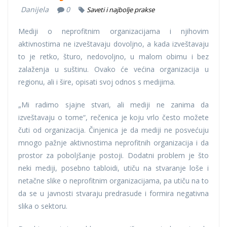
Danijela
0
Saveti i najbolje prakse
Mediji o neprofitnim organizacijama i njihovim
aktivnostima ne izveštavaju dovoljno, a kada izveštavaju
to je retko, šturo, nedovoljno, u malom obimu i bez
zalaženja u suštinu. Ovako će većina organizacija u
regionu, ali i šire, opisati svoj odnos s medijima.
„Mi radimo sjajne stvari, ali mediji ne zanima da
izveštavaju o tome“, rečenica je koju vrlo često možete
čuti od organizacija. Činjenica je da mediji ne posvećuju
mnogo pažnje aktivnostima neprofitnih organizacija i da
prostor za poboljšanje postoji. Dodatni problem je što
neki mediji, posebno tabloidi, utiču na stvaranje loše i
netačne slike o neprofitnim organizacijama, pa utiču na to
da se u javnosti stvaraju predrasude i formira negativna
slika o sektoru.