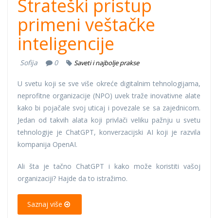
Strateški pristup
primeni veštačke
inteligencije
Sofija
0
Saveti i najbolje prakse
U svetu koji se sve više okreće digitalnim tehnologijama,
neprofitne organizacije (NPO) uvek traže inovativne alate
kako bi pojačale svoj uticaj i povezale se sa zajednicom.
Jedan od takvih alata koji privlači veliku pažnju u svetu
tehnologije je ChatGPT, konverzacijski AI koji je razvila
kompanija OpenAI.
Ali šta je tačno ChatGPT i kako može koristiti vašoj
organizaciji? Hajde da to istražimo.
Saznaj više