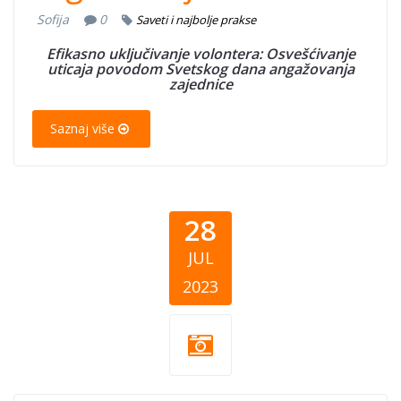
Sofija
0
Saveti i najbolje prakse
Efikasno uključivanje volontera: Osvešćivanje
uticaja povodom Svetskog dana angažovanja
zajednice
Saznaj više
28
JUL
2023