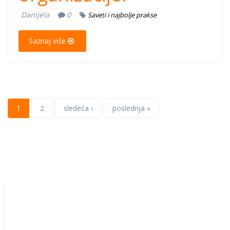
Danijela
0
Saveti i najbolje prakse
Saznaj više
1
2
sledeća ›
poslednja »