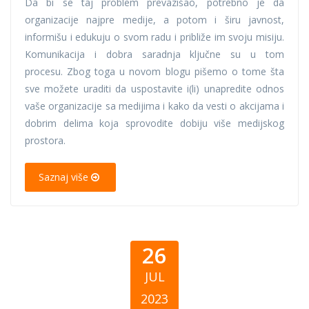
Da bi se taj problem prevazišao, potrebno je da
organizacije najpre medije, a potom i širu javnost,
informišu i edukuju o svom radu i približe im svoju misiju.
Komunikacija i dobra saradnja ključne su u tom
procesu. Zbog toga u novom blogu pišemo o tome šta
sve možete uraditi da uspostavite i(li) unapredite odnos
vaše organizacije sa medijima i kako da vesti o akcijama i
dobrim delima koja sprovodite dobiju više medijskog
prostora.
Saznaj više
26
JUL
2023