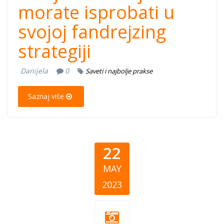
morate isprobati u
svojoj fandrejzing
strategiji
Danijela
0
Saveti i najbolje prakse
Saznaj više
22
MAY
2023