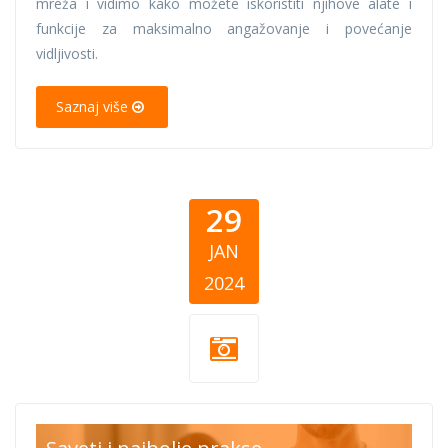
mreža i vidimo kako možete iskoristiti njihove alate i
funkcije za maksimalno angažovanje i povećanje
vidljivosti.
Saznaj više
29
JAN
2024