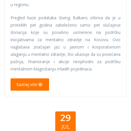
u regionu.
Pregled baze podataka Giving Balkans otkriva da je u
proteklih pet godina zabeleženo samo pet slučajeva
donacija koje su posebno usmerene na podršku
inicijativama za mentalno zdravlje na Kosovu. Ovo
naglašava značajan jaz u javnom i korporativnom
ulaganju u mentalno zdravlje, što ukazuje da su povećana
pažnja, finansiranje i akcije neophodni za podršku
mentalnom blagostanju mladih pojedinaca.
Saznaj više
29
JUL