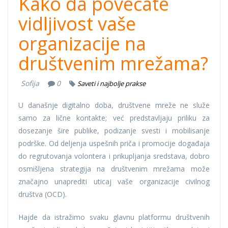
Kako da povećate
vidljivost vaše
organizacije na
društvenim mrežama?
Sofija
0
Saveti i najbolje prakse
U današnje digitalno doba, društvene mreže ne služe
samo za lične kontakte; već predstavljaju priliku za
dosezanje šire publike, podizanje svesti i mobilisanje
podrške. Od deljenja uspešnih priča i promocije događaja
do regrutovanja volontera i prikupljanja sredstava, dobro
osmišljena strategija na društvenim mrežama može
značajno unaprediti uticaj vaše organizacije civilnog
društva (OCD).
Hajde da istražimo svaku glavnu platformu društvenih