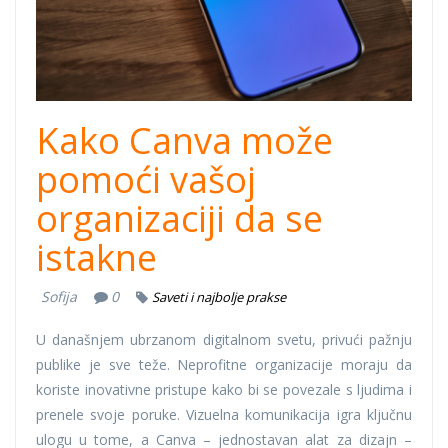
Kako Canva može
pomoći vašoj
organizaciji da se
istakne
Sofija
0
Saveti i najbolje prakse
U današnjem ubrzanom digitalnom svetu, privući pažnju
publike je sve teže. Neprofitne organizacije moraju da
koriste inovativne pristupe kako bi se povezale s ljudima i
prenele svoje poruke. Vizuelna komunikacija igra ključnu
ulogu u tome, a Canva – jednostavan alat za dizajn –