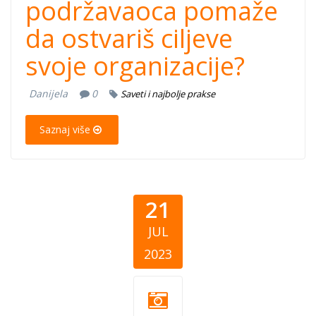
podržavaoca pomaže
da ostvariš ciljeve
svoje organizacije?
Danijela
0
Saveti i najbolje prakse
Saznaj više
21
JUL
2023