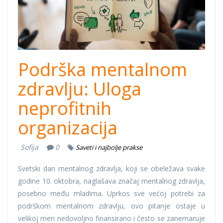
Podrška mentalnom
zdravlju: Uloga
neprofitnih
organizacija
Sofija
0
Saveti i najbolje prakse
Svetski dan mentalnog zdravlja, koji se obeležava svake
godine 10. oktobra, naglašava značaj mentalnog zdravlja,
posebno među mladima. Uprkos sve većoj potrebi za
podrškom mentalnom zdravlju, ovo pitanje ostaje u
velikoj meri nedovoljno finansirano i često se zanemaruje