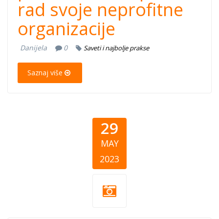
rad svoje neprofitne
organizacije
Danijela
0
Saveti i najbolje prakse
Saznaj više
29
MAY
2023