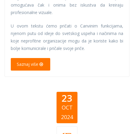
omogućava čak i onima bez iskustva da kreiraju
profesionalne vizuale.
U ovom tekstu ćemo pričati o Canvinim funkcijama,
njenom putu od ideje do svetskog uspeha i načinima na
koje neprofitne organizacije mogu da je koriste kako bi
bolje komunicirale i pričale svoje priče.
Saznaj više
23
OCT
2024