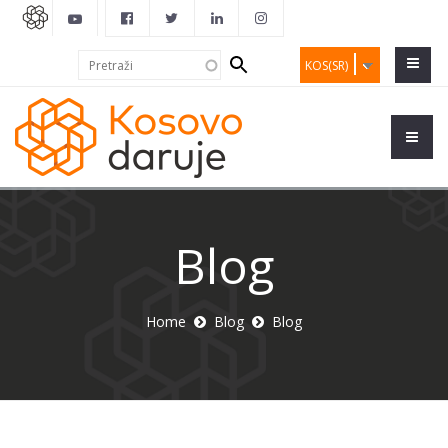
Search
Pretraži
KOS(SR)
form
Blog
Home
Blog
Blog