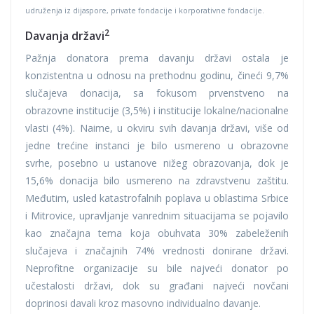
udruženja iz dijaspore, private fondacije i korporativne fondacije.
2
Davanja državi
Pažnja donatora prema davanju državi ostala je
konzistentna u odnosu na prethodnu godinu, čineći 9,7%
slučajeva donacija, sa fokusom prvenstveno na
obrazovne institucije (3,5%) i institucije lokalne/nacionalne
vlasti (4%). Naime, u okviru svih davanja državi, više od
jedne trećine instanci je bilo usmereno u obrazovne
svrhe, posebno u ustanove nižeg obrazovanja, dok je
15,6% donacija bilo usmereno na zdravstvenu zaštitu.
Međutim, usled katastrofalnih poplava u oblastima Srbice
i Mitrovice, upravljanje vanrednim situacijama se pojavilo
kao značajna tema koja obuhvata 30% zabeleženih
slučajeva i značajnih 74% vrednosti donirane državi.
Neprofitne organizacije su bile najveći donator po
učestalosti državi, dok su građani najveći novčani
doprinosi davali kroz masovno individualno davanje.