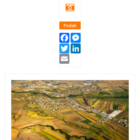
Podeli
Facebook
Messenger
Twitter
LinkedIn
Email
Blog Thumb
Kosovo Dhuron
3.png