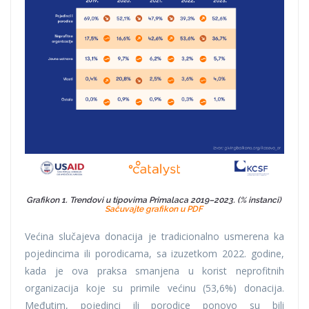
Grafikon 1. Trendovi u tipovima Primalaca 2019–2023. (% instanci)
Sačuvajte grafikon u PDF
Većina slučajeva donacija je tradicionalno usmerena ka
pojedincima ili porodicama, sa izuzetkom 2022. godine,
kada je ova praksa smanjena u korist neprofitnih
organizacija koje su primile većinu (53,6%) donacija.
Međutim, pojedinci ili porodice ponovo su bili