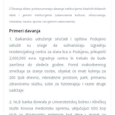
2 Davanja državi podrazumevaju davanja institucijama lokalnih/državnih
vlasti i javnim institucijama (ustanovama kulture, obrazovanja,
zdravstva, nauke, sporta i socijalnim ustanovama).
Primeri davanja
1. Balkansko udruženje siročadi i opština Podujevo
udružili su snage da sufinansiraju izgradnju
rezidencijalnog centra za stara lica u Podujevu, prikupivši
2,000,000 evra. Izgradnja centra bi trebalo da bude
završena do sledeće godine. Pored svakodnevnog
smeštaja za starije osobe, objekat će imati kuhinju za
200 ljudi dnevno, rekreativne prostore, park, primarnu
zdravstvenu službu, sobe za fizioterapiju i razne druge
sadržaje.
2. NLB banka donirala je Univerzitetskoj bolnici i Kliničkoj
službi Kosova medicinsku opremu, uključujući EEG koji
služi za dijagnostiku epilepsije kod dece i aparat za