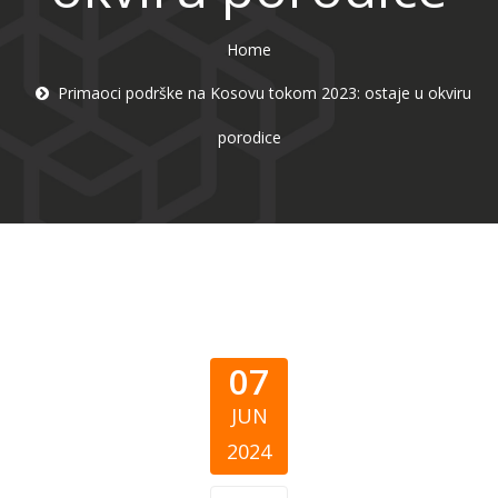
Home
Primaoci podrške na Kosovu tokom 2023: ostaje u okviru
porodice
07
JUN
2024