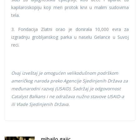
kapilaroskopiju koji meri protok krvi u malim sudovima
tela.
3. Fondacija Zlatni orao je donirala 10,000 evra za
izgradnju grobljanskog parka u naselu Gelance u Suvoj
reci.
Ovaj izveštaj je omogućen velikodušnom podrškom
američkog naroda preko Agencije Sjedinjenih Država za
međunarodni razvoj (USAID). Sadržaj je odgovornost
Catalyst Balkans i ne odražava nužno stavove USAID-a
ili Vlade Sjedinjenih Država.
mihailo.gajic