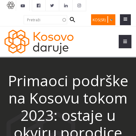
Search
Pretraži
KOS(SR)
form
Primaoci podrške
na Kosovu tokom
2023: ostaje u
okviru porodice