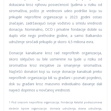
dokazana kroz njihovu posvećenost ljudima u riziku od
siromaštva, pošto je vrednosni udeo podrške koju su
prikupile neprofitne organizacije u 2023. godini ostao
značajan, zadržavajući svoje vođstvo u smislu vrednosti
donacija. Nominalno, OCD i privatne fondacije dobile su
duplo više nego prethodne godine, a samo Balkansko
udruženje siročadi prikupilo je skoro 4,5 miliona evra.
Donacije kanalisane kroz rad neprofitnih organizacija,
skoro isključivo su bile usmerene na ljude u riziku od
siromaštva kroz inicijative za smanjenje siromaštva.
Najčešći donatori koji su svoje donacije kanalisali preko
neprofitnih organizacija bili su građani i poznati pojedinci,
dok su građani kroz masovno individualno davanje dali
najveći doprinos u novčanoj vrednosti.
1 Pod izrazom neprofitna organizacija, Fondacija Katalist podrazumeva
sledeće tipove organizacije: domaća udruženja, strana udruženja,