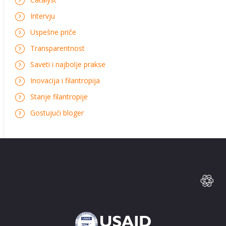
Intervju
Uspešne priče
Transparentnost
Saveti i najbolje prakse
Inovacija i filantropija
Stanje filantropije
Gostujući bloger