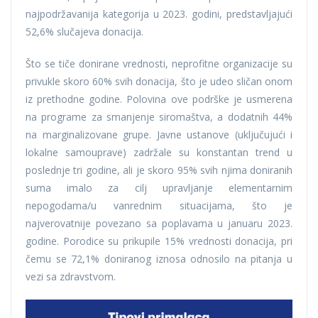
najpodržavanija kategorija u 2023. godini, predstavljajući
52,6% slučajeva donacija.
Što se tiče donirane vrednosti, neprofitne organizacije su
privukle skoro 60% svih donacija, što je udeo sličan onom
iz prethodne godine. Polovina ove podrške je usmerena
na programe za smanjenje siromaštva, a dodatnih 44%
na marginalizovane grupe. Javne ustanove (uključujući i
lokalne samouprave) zadržale su konstantan trend u
poslednje tri godine, ali je skoro 95% svih njima doniranih
suma imalo za cilj upravljanje elementarnim
nepogodama/u vanrednim situacijama, što je
najverovatnije povezano sa poplavama u januaru 2023.
godine. Porodice su prikupile 15% vrednosti donacija, pri
čemu se 72,1% doniranog iznosa odnosilo na pitanja u
vezi sa zdravstvom.