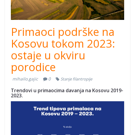
Primaoci podrške na
Kosovu tokom 2023:
ostaje u okviru
porodice
mihailo.gajic
0
Stanje filantropije
Trendovi u primaocima davanja na Kosovu 2019-
2023.