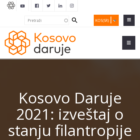
Search
Pretraži
KOS(SR)
form
Kosovo Daruje
2021: izveštaj o
stanju filantropije