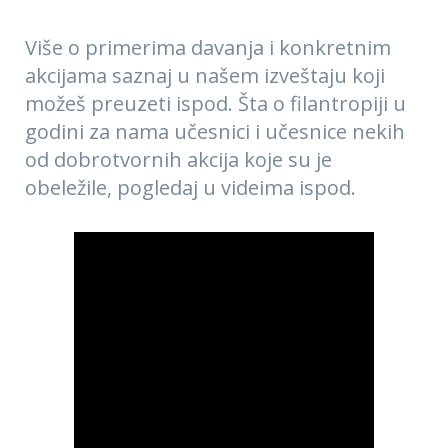
Više o primerima davanja i konkretnim
akcijama saznaj u našem izveštaju koji
možeš preuzeti ispod. Šta o filantropiji u
godini za nama učesnici i učesnice nekih
od dobrotvornih akcija koje su je
obeležile, pogledaj u videima ispod.