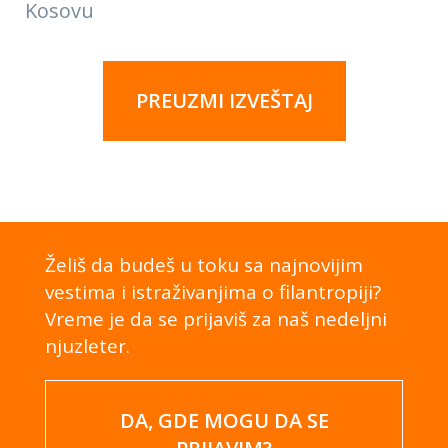
Kosovu
PREUZMI IZVEŠTAJ
Želiš da budeš u toku sa najnovijim
vestima i istraživanjima o filantropiji?
Vreme je da se prijaviš za naš nedeljni
njuzleter.
DA, GDE MOGU DA SE