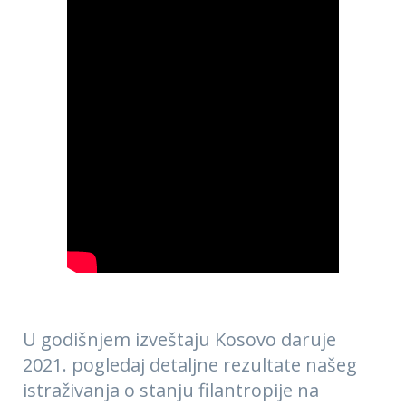
U godišnjem izveštaju Kosovo daruje
2021. pogledaj detaljne rezultate našeg
istraživanja o stanju filantropije na