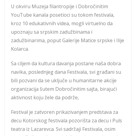
U okviru Muzeja filantropije i Dobročinitim
YouTube kanala posetioci su tokom festivala,
kroz 10 edukativnih videa, mogli virtuelno da
upoznaju sa srpskim zadužbinama i
zadužbinarima, poput Galerije Matice srpske i Ilije
Kolarca.
Sa ciljem da kultura davanja postane naša dobra
navika, poslednjeg dana Festivala, svi građani su
bili pozvani da se uključe u humanitarne akcije
organizacija šutem Dobročinitim sajta, birajući
aktivnost koju žele da podrže,
Festival je zatvoren prikazivanjem predstava za
decu Kotorskog festivala pozorišta za decu i Puls
teatra iz Lazarevca. Svi sadržaji Festivala, osim