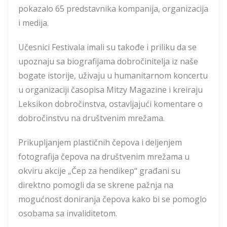
pokazalo 65 predstavnika kompanija, organizacija
i medija.
Učesnici Festivala imali su takođe i priliku da se
upoznaju sa biografijama dobročinitelja iz naše
bogate istorije, uživaju u humanitarnom koncertu
u organizaciji časopisa Mitzy Magazine i kreiraju
Leksikon dobročinstva, ostavljajući komentare o
dobročinstvu na društvenim mrežama.
Prikupljanjem plastičnih čepova i deljenjem
fotografija čepova na društvenim mrežama u
okviru akcije „Čep za hendikep“ građani su
direktno pomogli da se skrene pažnja na
mogućnost doniranja čepova kako bi se pomoglo
osobama sa invaliditetom.