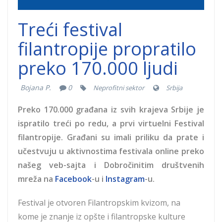
Treći festival
filantropije propratilo
preko 170.000 ljudi
Bojana P.
0
Neprofitni sektor
Srbija
Preko 170.000 građana iz svih krajeva Srbije je
ispratilo treći po redu, a prvi virtuelni Festival
filantropije. Građani su imali priliku da prate i
učestvuju u aktivnostima festivala online preko
našeg veb-sajta i Dobročinitim društvenih
mreža na
Facebook
-u i
Instagram
-u.
Festival je otvoren Filantropskim kvizom, na
kome je znanje iz opšte i filantropske kulture