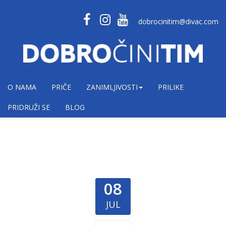
dobrocinitim@divac.com
O NAMA
PRIČE
ZANIMLJIVOSTI
PRILIKE
PRIDRUŽI SE
BLOG
08
JUL