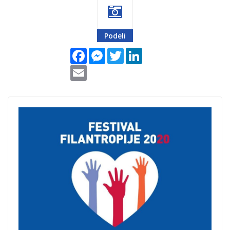
Podeli
Facebook
Messenger
Twitter
LinkedIn
Email
Festival
filantropije
zavrsetak.jpg