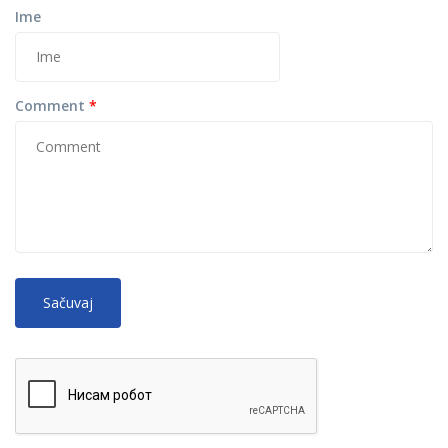
Ime
Comment
*
No
More information about text formats
HTML
tags allowed.
Web page addresses and e-mail addresses turn into links
automatically.
Lines and paragraphs break automatically.