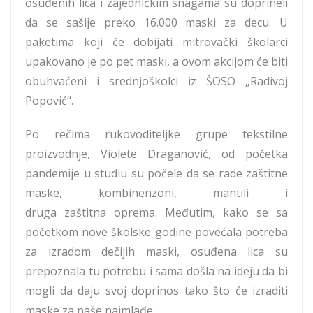
osuđenih lica i zajedničkim snagama su doprineli
da se sašije preko 16.000 maski za decu. U
paketima koji će dobijati mitrovački školarci
upakovano je po pet maski, a ovom akcijom će biti
obuhvaćeni i srednjoškolci iz ŠOSO „Radivoj
Popović“.
Po rečima rukovoditeljke grupe tekstilne
proizvodnje, Violete Draganović, od početka
pandemije u studiu su počele da se rade zaštitne
maske, kombinenzoni, mantili i
druga zaštitna oprema. Međutim, kako se sa
početkom nove školske godine povećala potreba
za izradom dečijih maski, osuđena lica su
prepoznala tu potrebu i sama došla na ideju da bi
mogli da daju svoj doprinos tako što će izraditi
maske za naše najmlađe.