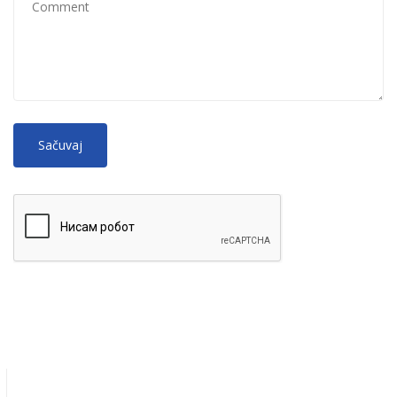
No
More information about text formats
HTML
tags allowed.
Web page addresses and e-mail addresses turn into links
automatically.
Lines and paragraphs break automatically.