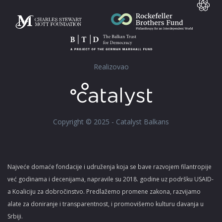
Realizovao
Copyright © 2025 - Catalyst Balkans
Najveće domaće fondacije i udruženja koja se bave razvojem filantropije
već godinama i decenijama, napravile su 2018. godine uz podršku USAID-
a Koaliciju za dobročinstvo. Predlažemo promene zakona, razvijamo
alate za doniranje i transparentnost, i promovišemo kulturu davanja u
Srbiji.