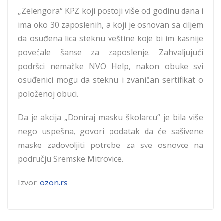
„Zelengora“ KPZ koji postoji više od godinu dana i
ima oko 30 zaposlenih, a koji je osnovan sa ciljem
da osuđena lica steknu veštine koje bi im kasnije
povećale šanse za zaposlenje. Zahvaljujući
podršci nemačke NVO Help, nakon obuke svi
osuđenici mogu da steknu i zvaničan sertifikat o
položenoj obuci.
Da je akcija „Doniraj masku školarcu“ je bila više
nego uspešna, govori podatak da će sašivene
maske zadovoljiti potrebe za sve osnovce na
području Sremske Mitrovice.
Izvor:
ozon.rs