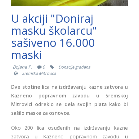
U akciji "Doniraj
masku školarcu"
sašiveno 16.000
maski
Bojana P.
0
Donacije građana
Sremska Mitrovica
Dve stotine lica na izdržavanju kazne zatvora u
Kazneno popravnom zavodu u Sremskoj
Mitrovici odreklo se dela svojih plata kako bi
sašilo maske za osnovce.
Oko 200 lica osuđenih na izdržavanju kazne
zatvora u Kazneno popravnom zavodu u