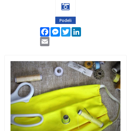
Podeli
Facebook
Messenger
Twitter
LinkedIn
Email
osudjenici-sasili-
16000-maski-za-
pomoc-djacima-
sremska-
mitrovica.jpg