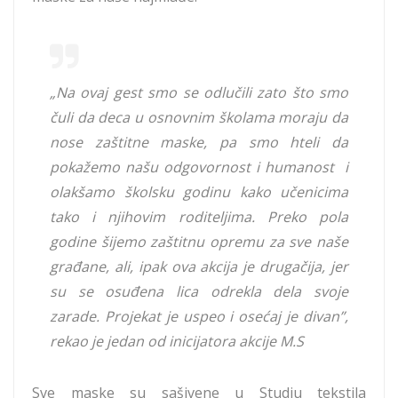
„Na ovaj gest smo se odlučili zato što smo
čuli da deca u osnovnim školama moraju da
nose zaštitne maske, pa smo hteli da
pokažemo našu odgovornost i humanost i
olakšamo školsku godinu kako učenicima
tako i njihovim roditeljima. Preko pola
godine šijemo zaštitnu opremu za sve naše
građane, ali, ipak ova akcija je drugačija, jer
su se osuđena lica odrekla dela svoje
zarade. Projekat je uspeo i osećaj je divan”,
rekao je jedan od inicijatora akcije M.S
Sve maske su sašivene u Studiu tekstila