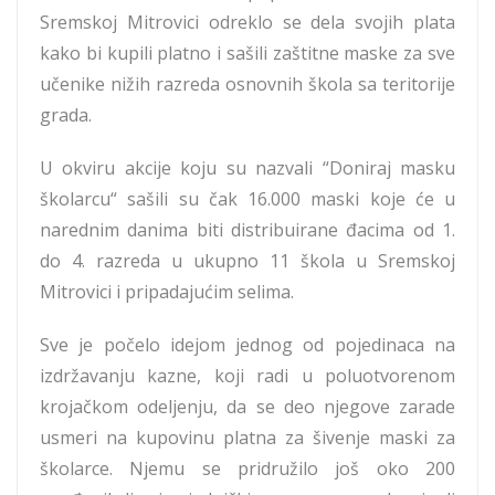
Sremskoj Mitrovici odreklo se dela svojih plata
kako bi kupili platno i sašili zaštitne maske za sve
učenike nižih razreda osnovnih škola sa teritorije
grada.
U okviru akcije koju su nazvali “Doniraj masku
školarcu“ sašili su čak 16.000 maski koje će u
narednim danima biti distribuirane đacima od 1.
do 4. razreda u ukupno 11 škola u Sremskoj
Mitrovici i pripadajućim selima.
Sve je počelo idejom jednog od pojedinaca na
izdržavanju kazne, koji radi u poluotvorenom
krojačkom odeljenju, da se deo njegove zarade
usmeri na kupovinu platna za šivenje maski za
školarce. Njemu se pridružilo još oko 200