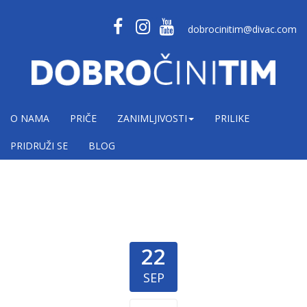
dobrocinitim@divac.com
O NAMA
PRIČE
ZANIMLJIVOSTI
PRILIKE
PRIDRUŽI SE
BLOG
22
SEP