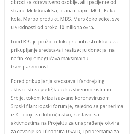
obroci za zdravstveno osoblje, ali i pacijente od
strane Mekdonaldsa, hrana i napici MOL, Koka
Kola, Marbo produkt, MDS, Mars čokoladice, sve
u vrednosti od preko 10 miliona evra.
Fond B92 je pružio celokupnu infrastrukturu za
prikupljanje sredstava i realizaciju donacija, na
način koji omogućava maksimalnu
transparentnost.
Pored prikupljanja sredstava i fandrejzing
aktivnosti za podršku zdravstvenom sistemu
Srbije, tokom krize izazvane koronavirusom,
Srpski filantropski forum je, zajedno sa parnerima
iz Koalicije za dobročinstvo, nastavio sa
aktivnostima na Projektu za unapređenje okvira
za davanje koji finansira USAID, i pripremama za