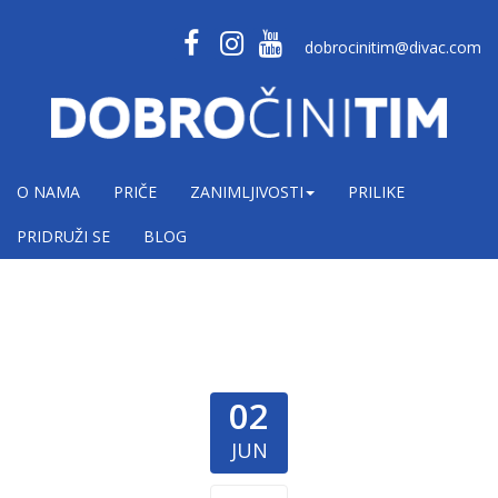
dobrocinitim@divac.com
O NAMA
PRIČE
ZANIMLJIVOSTI
PRILIKE
PRIDRUŽI SE
BLOG
02
JUN