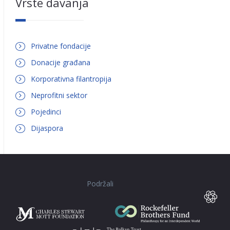
Vrste davanja
Privatne fondacije
Donacije građana
Korporativna filantropija
Neprofitni sektor
Pojedinci
Dijaspora
Podržali