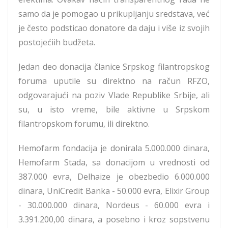
samo da je pomogao u prikupljanju sredstava, već
je često podsticao donatore da daju i više iz svojih
postojećiih budžeta.
Jedan deo donacija članice Srpskog filantropskog
foruma uputile su direktno na račun RFZO,
odgovarajući na poziv Vlade Republike Srbije, ali
su, u isto vreme, bile aktivne u Srpskom
filantropskom forumu, ili direktno.
Hemofarm fondacija je donirala 5.000.000 dinara,
Hemofarm Stada, sa donacijom u vrednosti od
387.000 evra, Delhaize je obezbedio 6.000.000
dinara, UniCredit Banka - 50.000 evra, Elixir Group
- 30.000.000 dinara, Nordeus - 60.000 evra i
3.391.200,00 dinara, a posebno i kroz sopstvenu