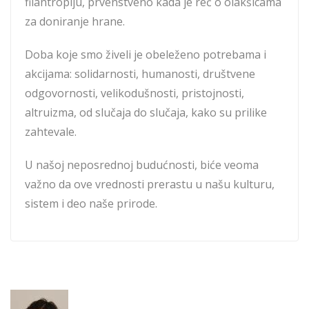
filantropiju, prvenstveno kada je reč o olakšicama
za doniranje hrane.
Doba koje smo živeli je obeleženo potrebama i
akcijama: solidarnosti, humanosti, društvene
odgovornosti, velikodušnosti, pristojnosti,
altruizma, od slučaja do slučaja, kako su prilike
zahtevale.
U našoj neposrednoj budućnosti, biće veoma
važno da ove vrednosti prerastu u našu kulturu,
sistem i deo naše prirode.