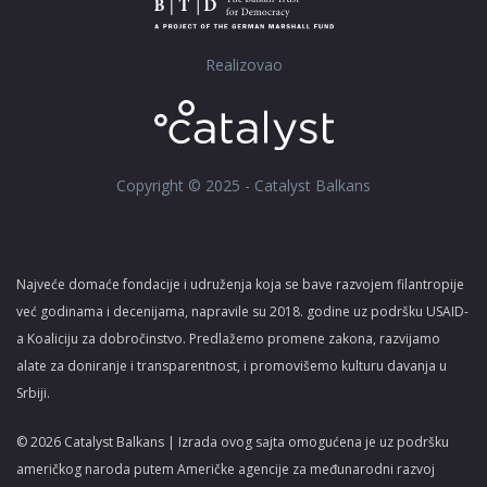
Realizovao
Copyright © 2025 - Catalyst Balkans
Najveće domaće fondacije i udruženja koja se bave razvojem filantropije
već godinama i decenijama, napravile su 2018. godine uz podršku USAID-
a Koaliciju za dobročinstvo. Predlažemo promene zakona, razvijamo
alate za doniranje i transparentnost, i promovišemo kulturu davanja u
Srbiji.
© 2026 Catalyst Balkans | Izrada ovog sajta omogućena je uz podršku
američkog naroda putem Američke agencije za međunarodni razvoj