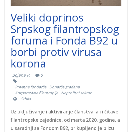
Veliki doprinos
Srpskog filantropskog
foruma i Fonda B92 u
borbi protiv virusa
korona
Bojana P.
0
Privatne fondacije
Donacije građana
Korporativna filantropija
Neprofitni sektor
Srbija
Uz uključivanje i aktiviranje članstva, ali i čitave
filantropske zajednice, od marta 2020. godine, a
u saradnji sa Fondom B92, prikupljeno je blizu