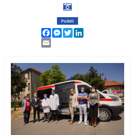
Podeli
Facebook
Messenger
Twitter
LinkedIn
Email
sff-fondb92.png