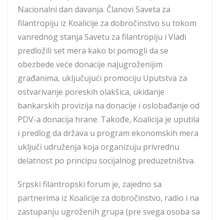
Nacionalni dan davanja. Članovi Saveta za
filantropiju iz Koalicije za dobročinstvo su tokom
vanrednog stanja Savetu za filantropiju i Vladi
predložili set mera kako bi pomogli da se
obezbede veće donacije najugroženijim
građanima, uključujući promociju Uputstva za
ostvarivanje poreskih olakšica, ukidanje
bankarskih provizija na donacije i oslobađanje od
PDV-a donacija hrane. Takođe, Koalicija je uputila
i predlog da država u program ekonomskih mera
uključi udruženja koja organizuju privrednu
delatnost po principu socijalnog preduzetništva.
Srpski filantropski forum je, zajedno sa
partnerima iz Koalicije za dobročinstvo, radio i na
zastupanju ugroženih grupa (pre svega osoba sa