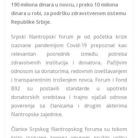
190 miliona dinara u novcu, i preko 10 miliona
dinara u robi, za podršku zdravstvenom sistemu
Republike Srbije.
Srpski filantropski forum je od početka krize
izazvane pandemijom Covid-19 prepoznat kao
relevantan posrednik između potreba
zdravstvenih institucija i donatora.. Pažljivim
odnosom sa donatorima, redovnim izveštavanjem
i transparentnim trošenjem novca, Forum i Fond
B92 su postavili standarde u upotrebi
donatorskih sredstava i trajno ojačali odnose
poverenja sa članicama i drugim akterima
filantropske zajednice.
Članice Srpskog filantropskog foruma su tokom
krize izazvane korona virusom pružile veliku