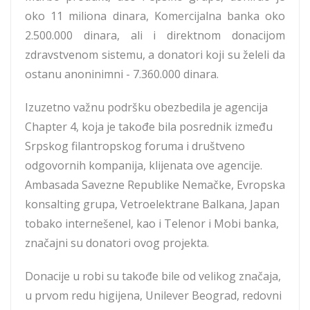
oko 11 miliona dinara, Komercijalna banka oko
2.500.000 dinara, ali i direktnom donacijom
zdravstvenom sistemu, a donatori koji su želeli da
ostanu anoninimni - 7.360.000 dinara.
Izuzetno važnu podršku obezbedila je agencija
Chapter 4, koja je takođe bila posrednik između
Srpskog filantropskog foruma i društveno
odgovornih kompanija, klijenata ove agencije.
Ambasada Savezne Republike Nemačke, Evropska
konsalting grupa, Vetroelektrane Balkana, Japan
tobako internešenel, kao i Telenor i Mobi banka,
značajni su donatori ovog projekta.
Donacije u robi su takođe bile od velikog značaja,
u prvom redu higijena, Unilever Beograd, redovni