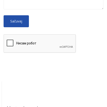
No
More information about text formats
HTML
tags allowed.
Web page addresses and e-mail addresses turn into links
automatically.
Lines and paragraphs break automatically.