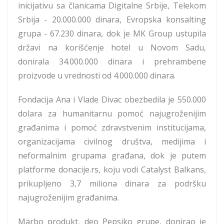
inicijativu sa članicama Digitalne Srbije, Telekom
Srbija - 20.000.000 dinara, Evropska konsalting
grupa - 67.230 dinara, dok je MK Group ustupila
državi na korišćenje hotel u Novom Sadu,
donirala 34.000.000 dinara i prehrambene
proizvode u vrednosti od 4.000.000 dinara.
Fondacija Ana i Vlade Divac obezbedila je 550.000
dolara za humanitarnu pomoć najugroženijim
građanima i pomoć zdravstvenim institucijama,
organizacijama civilnog društva, medijima i
neformalnim grupama građana, dok je putem
platforme donacije.rs, koju vodi Catalyst Balkans,
prikupljeno 3,7 miliona dinara za podršku
najugroženijim građanima.
Marbo produkt, deo Pepsiko grupe, donirao je