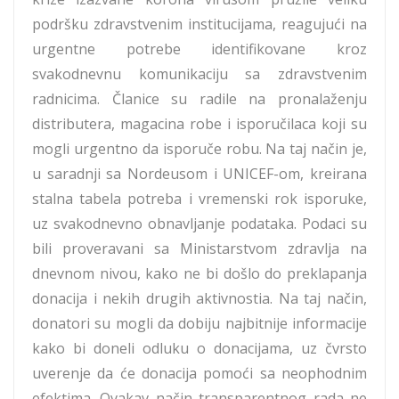
podršku zdravstvenim institucijama, reagujući na
urgentne potrebe identifikovane kroz
svakodnevnu komunikaciju sa zdravstvenim
radnicima. Članice su radile na pronalaženju
distributera, magacina robe i isporučilaca koji su
mogli urgentno da isporuče robu. Na taj način je,
u saradnji sa Nordeusom i UNICEF-om, kreirana
stalna tabela potreba i vremenski rok isporuke,
uz svakodnevno obnavljanje podataka. Podaci su
bili proveravani sa Ministarstvom zdravlja na
dnevnom nivou, kako ne bi došlo do preklapanja
donacija i nekih drugih aktivnostia. Na taj način,
donatori su mogli da dobiju najbitnije informacije
kako bi doneli odluku o donacijama, uz čvrsto
uverenje da će donacija pomoći sa neophodnim
efektima. Ovakav način transparentnog rada ne