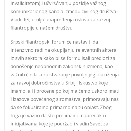
invaliditetom) i učvršćivanju pozicije važnog
komunikacionog kanala između civilnog društva i
Vlade RS, u cilju unapređenja uslova za razvoj
filantropije u našem društvu.
Srpski filantropski forum će nastaviti da
intenzivno radi na okupljanju relevantnih aktera
iz svih sektora kako bi se formulisali predlozi za
donošenje neophodnih zakonskih izmena, kao
važnih činilaca za stvaranje povoljnijeg okruženja
za razvoj dobročinstva u Srbiji. Iskustvo koje
imamo, ali i procene po kojima ćemo uskoro imati
i izazove povećanog siromaštva, primoravaju nas
da se fokusiramo primarno na tu oblast. Zbog
toga je važno da što pre imamo napredak u
inicijativama koje je podržao i vladin Savet za