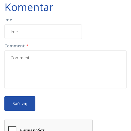
Komentar
Ime
Comment
*
No
More information about text formats
HTML
tags allowed.
Web page addresses and e-mail addresses turn into links
automatically.
Lines and paragraphs break automatically.