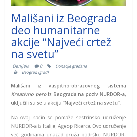
Mališani iz Beograda
deo humanitarne
akcije “Najveći crtež
na svetu”
Danijela
0
Donacije građana
Beograd (grad)
Mališani iz vaspitno-obrazovnog sistema
Kreativno pero
iz Beograda na poziv NURDOR-a,
uključili su se u akciju “Najveći crtež na svetu”.
Na ovaj način se pomaže sestrinsko udruženje
NURDOR-a iz Italije, Ageop Ricerca. Ovo udruženje
već godinama unazad pruža podršku NURDOR-