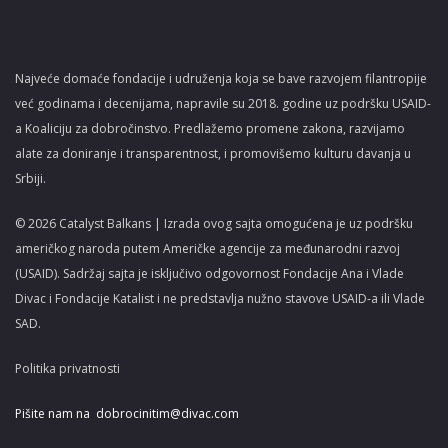
Najveće domaće fondacije i udruženja koja se bave razvojem filantropije
već godinama i decenijama, napravile su 2018. godine uz podršku USAID-
a Koaliciju za dobročinstvo. Predlažemo promene zakona, razvijamo
alate za doniranje i transparentnost, i promovišemo kulturu davanja u
Srbiji.
© 2026 Catalyst Balkans | Izrada ovog sajta omogućena je uz podršku
američkog naroda putem Američke agencije za međunarodni razvoj
(USAID). Sadržaj sajta je isključivo odgovornost Fondacije Ana i Vlade
Divac i Fondacije Katalist i ne predstavlja nužno stavove USAID-a ili Vlade
SAD.
Politika privatnosti
Pišite nam na
dobrocinitim@divac.com