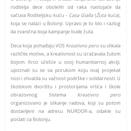
roditelja dece obolelih od raka nastojaće da
sačuva Roditeljsku kuću -
Casa Gialla
(
Žuta kuća
),
koja se nalazi u Bolonji. Upravo je to bio i razlog
da zvanična boja kampanje bude žuta.
Deca koja pohađaju VOS
Kreativno pero
su slikala
različite motive, a kreativnost su izražavala žutom
bojom. Kroz učešće u ovoj humanitarnoj akciji,
upoznali su se sa porukom koju ovaj projekat
nosi i shvatila su važnost podrške i solidarnosti. U
školskom dvorištu i prostorijama vrtića i škole
obrazovnog Sistema
Kreativno pero
organizovano je slikanje radova, koji su potom
dostavljeni na adresu NURDOR-a, odakle su
poslati za Bolonju.