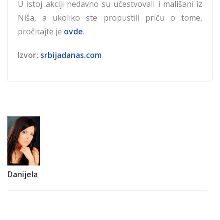
U istoj akciji nedavno su učestvovali i mališani iz
Niša, a ukoliko ste propustili priču o tome,
pročitajte je
ovde
.
Izvor:
srbijadanas.com
Danijela