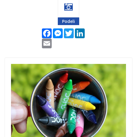
Podeli
Facebook
Messenger
Twitter
LinkedIn
Email
najveci-crtez-na-
svetu.jpg