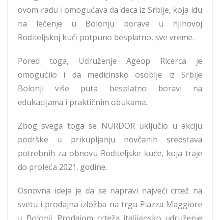
ovom radu i omogućava da deca iz Srbije, koja idu
na lečenje u Bolonju borave u njihovoj
Roditeljskoj kući potpuno besplatno, sve vreme.
Pored toga, Udruženje Ageop Ricerca je
omogućilo i da medicinsko osoblje iz Srbije
Bolonji više puta besplatno boravi na
edukacijama i praktičnim obukama.
Zbog svega toga se NURDOR uključio u akciju
podrške u prikupljanju novčanih sredstava
potrebnih za obnovu Roditeljske kuće, koja traje
do proleća 2021. godine.
Osnovna ideja je da se napravi najveći crtež na
svetu i prodajna izložba na trgu Piazza Maggiore
u Bolonji. Prodajom crteža italijansko udruženje