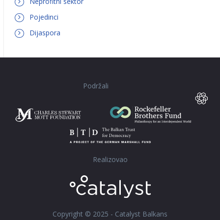
Neprofitni sektor
Pojedinci
Dijaspora
Podržali
Realizovao
Copyright © 2025 - Catalyst Balkans