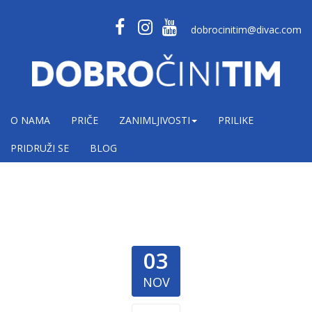
dobrocinitim@divac.com
O NAMA
PRIČE
ZANIMLJIVOSTI
PRILIKE
PRIDRUŽI SE
BLOG
03
NOV