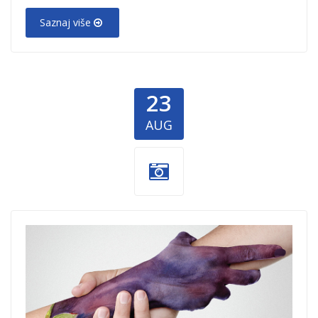
Saznaj više
23
AUG
Spasimo-hranu-
1.jpg