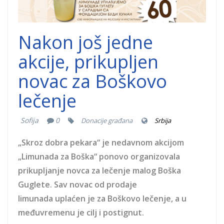
Nakon još jedne
akcije, prikupljen
novac za Boškovo
lečenje
Sofija
0
Donacije građana
Srbija
„Skroz dobra pekara“ je nedavnom akcijom
„Limunada za Boška“ ponovo organizovala
prikupljanje novca za lečenje malog Boška
Guglete. Sav novac od prodaje
limunada uplaćen je za Boškovo lečenje, a u
međuvremenu je cilj i postignut.