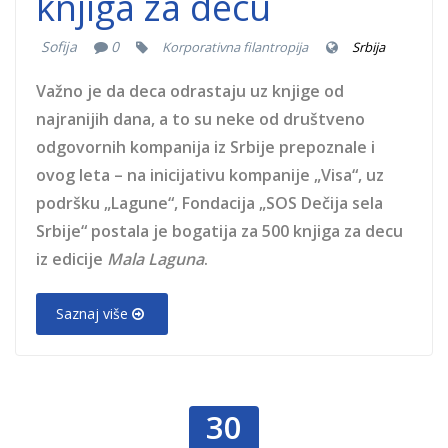
knjiga za decu
Sofija
0
Korporativna filantropija
Srbija
Važno je da deca odrastaju uz knjige od
najranijih dana, a to su neke od društveno
odgovornih kompanija iz Srbije prepoznale i
ovog leta – na inicijativu kompanije „Visa“, uz
podršku „Lagune“, Fondacija „SOS Dečija sela
Srbije“ postala je bogatija za 500 knjiga za decu
iz edicije
Mala Laguna
.
Saznaj više
30