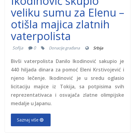
Ikodinović skupio
veliku sumu za Elenu –
otišla majica zlatnih
vaterpolista
Sofija
0
Donacije građana
Srbija
Bivši vaterpolista Danilo Ikodinović sakupio je
440 hiljada dinara za pomoć Eleni Krstivojević i
njeno lečenje. Ikodinović je u sredu oglasio
licitaciju majice iz Tokija, sa potpisima svih
reprezentativaca i osvajača zlatne olimpijske
medalje u Japanu.
Saznaj više