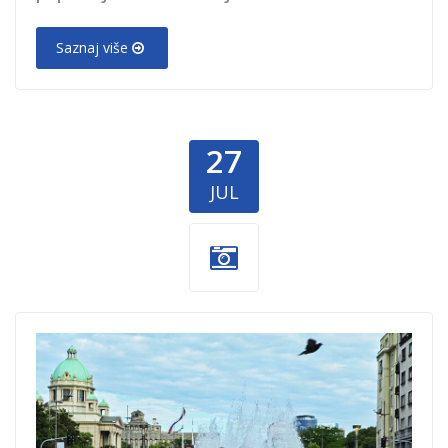
Saznaj više
27
JUL
Setnja-
zaduzbinara.jpg