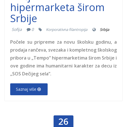
hipermarketa širom
Srbije
Sofija
0
Korporativna filantropija
Srbija
Počele su pripreme za novu školsku godinu, a
prodaja rančeva, svezaka i kompletnog školskog
pribora u „Tempo“ hipermarketima širom Srbije i
ove godine ima humanitarni karakter za decu iz
„SOS Dečijeg sela“.
Saznaj više
26