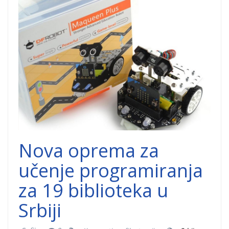
Oprema-1.jpg
Nova oprema za
učenje programiranja
za 19 biblioteka u
Srbiji