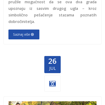
pružile mogućnost da se ova dva grada
upoznaju iz sasvim drugog ugla – kroz
simbolično pešačenje stazama poznatih
dobročinitelja.
Saznaj više
26
JUL