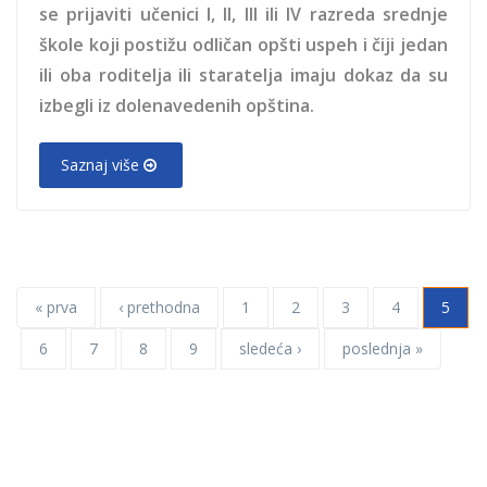
se prijaviti učenici I, II, III ili IV razreda srednje
škole koji postižu odličan opšti uspeh i čiji jedan
ili oba roditelja ili staratelja imaju dokaz da su
izbegli iz dolenavedenih opština.
Saznaj više
« prva
‹ prethodna
1
2
3
4
5
6
7
8
9
sledeća ›
poslednja »