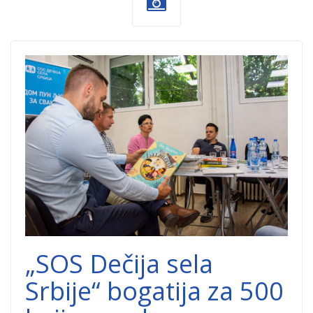
SOS-Decija-
sela.jpg
„SOS Dečija sela
Srbije“ bogatija za 500