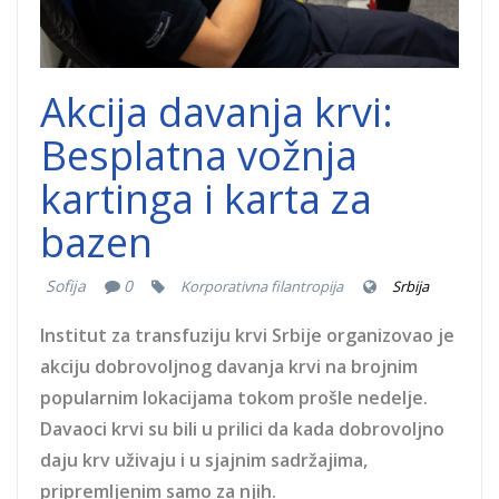
Akcija davanja krvi:
Besplatna vožnja
kartinga i karta za
bazen
Sofija
0
Korporativna filantropija
Srbija
Institut za transfuziju krvi Srbije organizovao je
akciju dobrovoljnog davanja krvi na brojnim
popularnim lokacijama tokom prošle nedelje.
Davaoci krvi su bili u prilici da kada dobrovoljno
daju krv uživaju i u sjajnim sadržajima,
pripremljenim samo za njih.