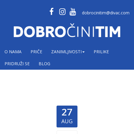
dobrocinitim@divac.com
O NAMA
PRIČE
ZANIMLJIVOSTI
PRILIKE
PRIDRUŽI SE
BLOG
27
AUG