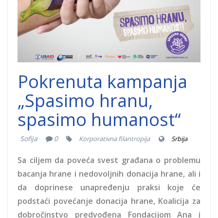
Pokrenuta kampanja
„Spasimo hranu,
spasimo humanost“
Sofija
0
Korporativna filantropija
Srbija
Sa ciljem da poveća svest građana o problemu
bacanja hrane i nedovoljnih donacija hrane, ali i
da doprinese unapređenju praksi koje će
podstaći povećanje donacija hrane, Koalicija za
dobročinstvo predvođena Fondacijom Ana i