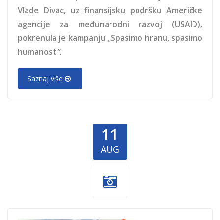
Vlade Divac, uz finansijsku podršku Američke
agencije za međunarodni razvoj (USAID),
pokrenula je kampanju
„
Spasimo hranu, spasimo
humanost
“.
Saznaj više
11
AUG