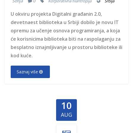
Sofija
0
Korporativna filantropija
Srbija
U okviru projekta Digitalni građanin 2.0,
devetnaest biblioteka u Srbiji dobilo je novu IT
opremu za učenje osnova programiranja, a koja
će korisnicima biblioteka biti na raspolaganju za
besplatno iznajmljivanje u prostoru biblioteke ili
kod kuće.
Saznaj više
10
AUG