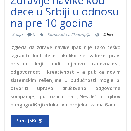
Zdravije navike kod
dece u Srbiji u odnosu
na pre 10 godina
Sofija
0
Korporativna filantropija
Srbija
Izgleda da zdrave navike ipak nije tako teško
izgraditi kod dece, ukoliko se izabere pravi
pristup koji budi njihovu radoznalost,
odgovornost i kreativnost – a put ka novim
sistemskim rešenjima u budućnosti mogle bi
otvoriti upravo društveno odgovorne
kompanije, po uzoru na „Nestlé“ i njihov
duogogodišnji edukativni projekat za mališane.
Saznaj više