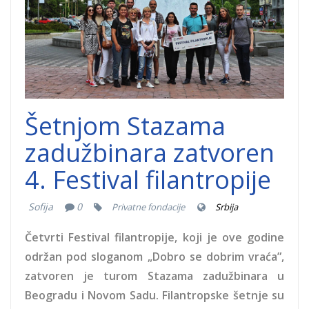
Šetnjom Stazama
zadužbinara zatvoren
4. Festival filantropije
Sofija
0
Privatne fondacije
Srbija
Četvrti Festival filantropije, koji je ove godine
održan pod sloganom „Dobro se dobrim vraća”,
zatvoren je turom Stazama zadužbinara u
Beogradu i Novom Sadu. Filantropske šetnje su