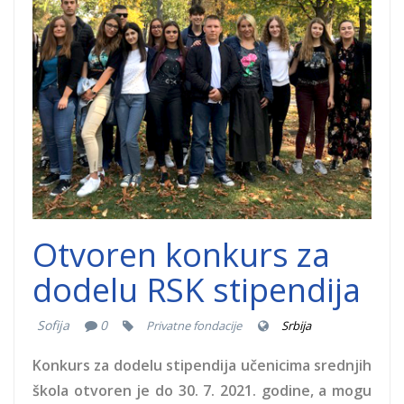
Stipendisti-1.jpg
Otvoren konkurs za
dodelu RSK stipendija
Sofija
0
Privatne fondacije
Srbija
Konkurs za dodelu stipendija učenicima srednjih
škola otvoren je do 30. 7. 2021. godine, a mogu