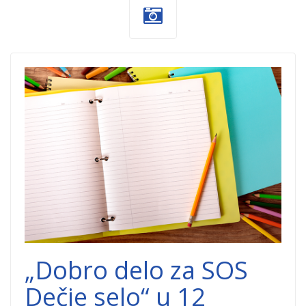
Skolska-
godina.jpg
„Dobro delo za SOS
Dečje selo“ u 12