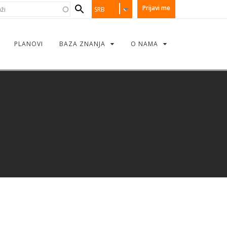
earch
i
Prijavi me
SRB
orm
PLANOVI
BAZA ZNANJA
O NAMA