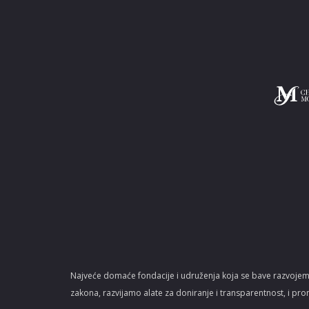
Najveće domaće fondacije i udruženja koja se bave razvojem
zakona, razvijamo alate za doniranje i transparentnost, i pro