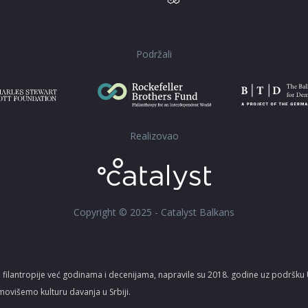
Podržali
Realizovao
Copyright © 2025 - Catalyst Balkans
 filantropije već godinama i decenijama, napravile su 2018. godine uz podršk
movišemo kulturu davanja u Srbiji.