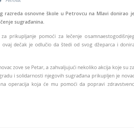
Petrovac
ćeg razreda osnovne škole u Petrovcu na Mlavi donirao j
lečenje sugrađanina.
 za prikupljanje pomoći za lečenje osamnaestogodišnje
, ovaj dečak je odlučio da štedi od svog džeparca i donir
ovac zove se Petar, a zahvaljujući nekoliko akcija koje su z
radu i solidarnosti njegovih sugrađana prikupljen je nova
rana operacija koja će mu pomoći da popravi zdravstven