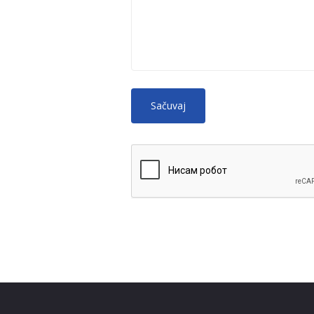
No HTML tags
More
allowed.
Web page addresses and e-mail ad
Lines and paragraphs break autom