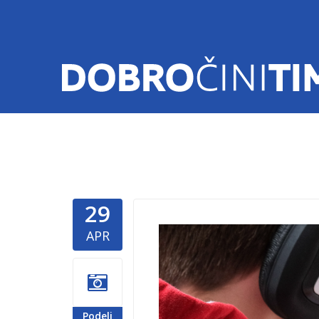
29
dečak-dob
APR
Podeli