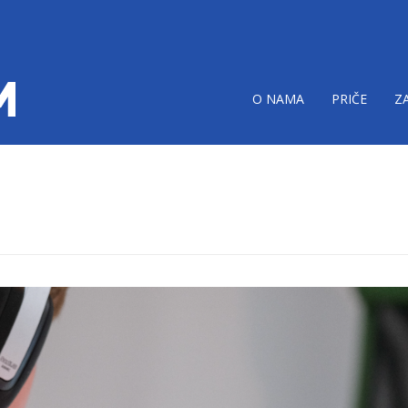
O NAMA
PRIČE
Z
ročinitim.png