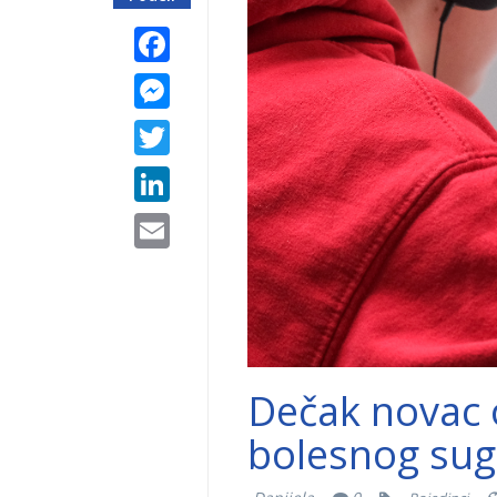
Facebook
Messenger
Twitter
LinkedIn
Email
Dečak novac 
bolesnog sug