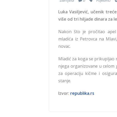
Danijela
0
Pojedinci
Luka Vasiljević, učenik tre
više od tri hiljade dinara za 
Nakon što je pročitao apel
mladića iz Petrovca na Mlavi
novac.
Mladić za koga se prikupljao n
njega organizovane u celom g
za operaciju kičme i osigu
stanje.
Izvor:
republika.rs