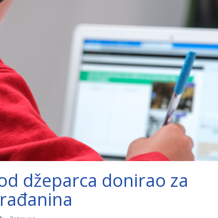
od džeparca donirao za
rađanina