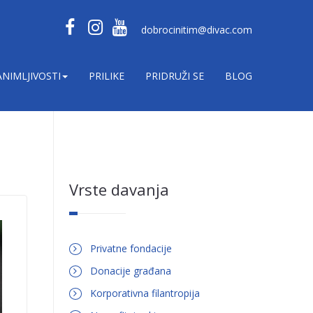
dobrocinitim@divac.com
ANIMLJIVOSTI
PRILIKE
PRIDRUŽI SE
BLOG
Vrste davanja
Privatne fondacije
Donacije građana
Korporativna filantropija