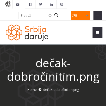
Search
Pretraži
SRB
form
dečak-
dobročinitim.png
Home
dečak-dobročinitim.png