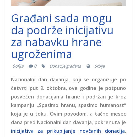
Građani sada mogu
da podrže inicijativu
za nabavku hrane
ugroženima
Sofija
0
Donacije građana
Srbija
Nacionalni dan davanja, koji se organizuje po
četvrti put 9. oktobra, ove godine je potpuno
posvećen donacijama hrane i podržan je kroz
kampanju „Spasimo hranu, spasimo humanost“
koja je u toku. Ovim povodom, a tačno mesec
dana pred Nacionalni dan davanja, pokrenuta je
inicijativa za prikupljanje novčanih donacija
,