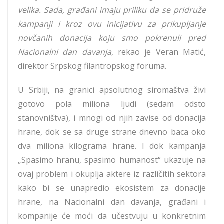
velika. Sada, građani imaju priliku da se pridruže
kampanji i kroz ovu inicijativu za prikupljanje
novčanih donacija koju smo pokrenuli pred
Nacionalni dan davanja
, rekao je Veran Matić,
direktor Srpskog filantropskog foruma.
U Srbiji, na granici apsolutnog siromaštva živi
gotovo pola miliona ljudi (sedam odsto
stanovništva), i mnogi od njih zavise od donacija
hrane, dok se sa druge strane dnevno baca oko
dva miliona kilograma hrane. I dok kampanja
„Spasimo hranu, spasimo humanost“ ukazuje na
ovaj problem i okuplja aktere iz različitih sektora
kako bi se unapredio ekosistem za donacije
hrane, na Nacionalni dan davanja, građani i
kompanije će moći da učestvuju u konkretnim