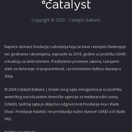
Copyright © 2025 - Catalyst Balkans
Najveće domaće fondacije i udruženja koja se bave razvojem filantropije
već godinama i decenijama, napravile su 2018. godine uz podršku USAID-
a Koaliciju za dobročinstvo. Predlažemo promene zakona, razvijamo
alate za doniranje i transparentnost, i promovišemo kulturu davanja u
Srbiji.
© 2026 Catalyst Balkans | Izrada ovog sajta omogućena je uz podršku
američkog naroda putem Američke agencije za međunarodni razvoj
(USAID). Sadržaj sajta je isključivo odgovornost Fondacije Ana i Vlade
Divac i Fondacije Katalist i ne predstavlja nužno stavove USAID-a ili Vlade
SAD.