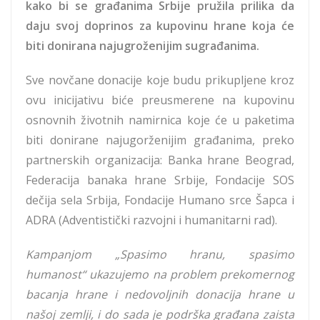
kako bi se građanima Srbije pružila prilika da
daju svoj doprinos za kupovinu hrane koja će
biti donirana najugroženijim sugrađanima.
Sve novčane donacije koje budu prikupljene kroz
ovu inicijativu biće preusmerene na kupovinu
osnovnih životnih namirnica koje će u paketima
biti donirane najugorženijim građanima, preko
partnerskih organizacija: Banka hrane Beograd,
Federacija banaka hrane Srbije, Fondacije SOS
dečija sela Srbija, Fondacije Humano srce Šapca i
ADRA (Adventistički razvojni i humanitarni rad).
Kampanjom „Spasimo hranu, spasimo
humanost“ ukazujemo na problem prekomernog
bacanja hrane i nedovoljnih donacija hrane u
našoj zemlji, i do sada je podrška građana zaista