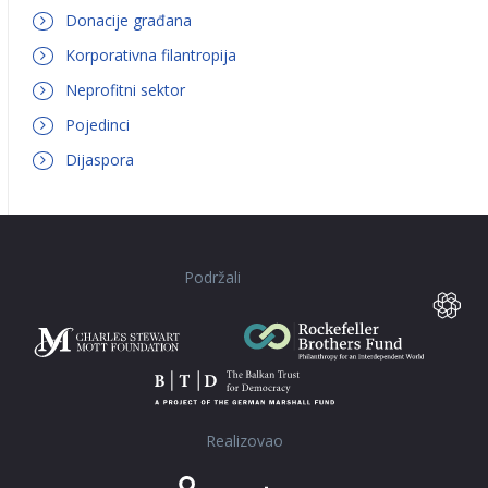
Donacije građana
Korporativna filantropija
Neprofitni sektor
Pojedinci
Dijaspora
Podržali
Realizovao