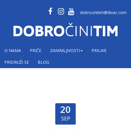
dobrocinitim@divac.com
O NAMA
PRIČE
ZANIMLJIVOSTI
PRILIKE
PRIDRUŽI SE
BLOG
20
SEP