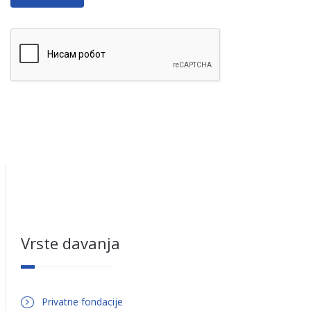
HTML
tags allowed.
Web page addresses and e-mail addresses turn into links
automatically.
Lines and paragraphs break automatically.
Vrste davanja
Privatne fondacije