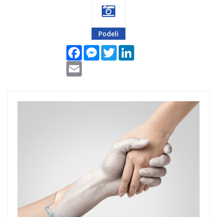
Podeli
Facebook
Messenger
Twitter
LinkedIn
Email
Spasimo-hranu-
3.jpg