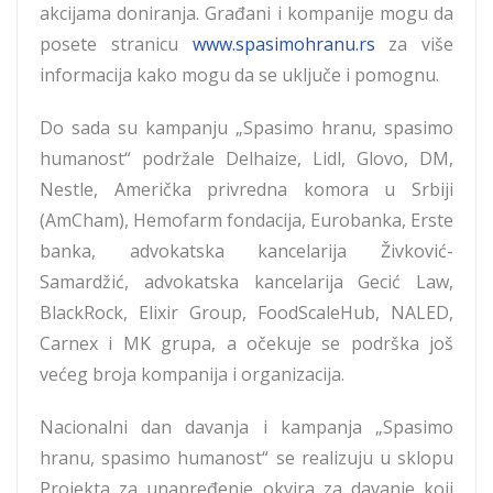
akcijama doniranja. Građani i kompanije mogu da
posete stranicu
www.spasimohranu.rs
za više
informacija kako mogu da se uključe i pomognu.
Do sada su kampanju „Spasimo hranu, spasimo
humanost“ podržale Delhaize, Lidl, Glovo, DM,
Nestle, Američka privredna komora u Srbiji
(AmCham), Hemofarm fondacija, Eurobanka, Erste
banka, advokatska kancelarija Živković-
Samardžić, advokatska kancelarija Gecić Law,
BlackRock, Elixir Group, FoodScaleHub, NALED,
Carnex i MK grupa, a očekuje se podrška još
većeg broja kompanija i organizacija.
Nacionalni dan davanja i kampanja „Spasimo
hranu, spasimo humanost“ se realizuju u sklopu
Projekta za unapređenje okvira za davanje koji