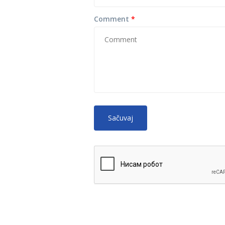
Comment
*
No HTML tags
More
allowed.
Web page addresses and e-mail ad
Lines and paragraphs break autom