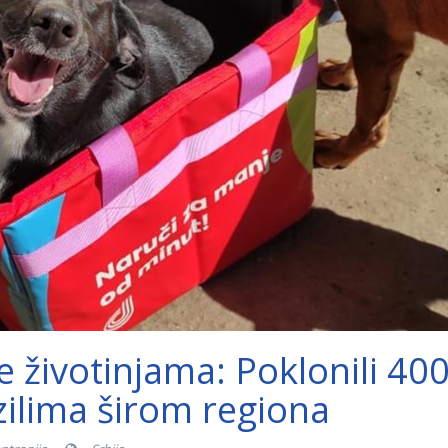
životinjama: Poklonili 40
azilima širom regiona