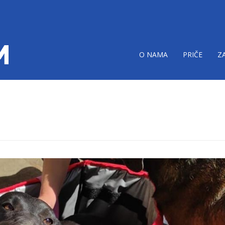
O NAMA
PRIČE
Z
1.jpg