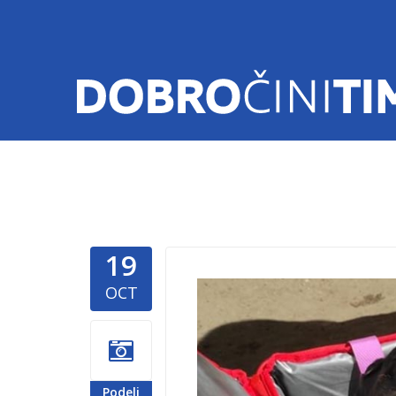
19
Zivotinje-
OCT
Podeli