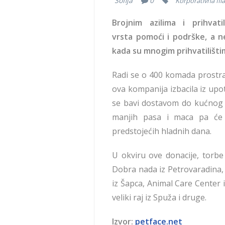
Sofija
0
Korporativna fil
Brojnim azilima i prihva
vrsta pomoći i podrške, a 
kada su mnogim prihvatilištim
Radi se o 400 komada prostran
ova kompanija izbacila iz u
se bavi dostavom do kućnog 
manjih pasa i maca pa će 
predstojećih hladnih dana.
U okviru ove donacije, torbe
Dobra nada iz Petrovaradina,
iz Šapca, Animal Care Center i
veliki raj iz Spuža i druge.
Izvor:
petface.net