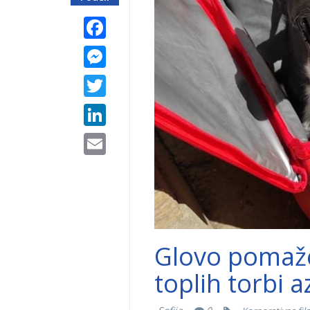
Facebook
Messenger
Twitter
LinkedIn
Email
Glovo pomaže 
toplih torbi 