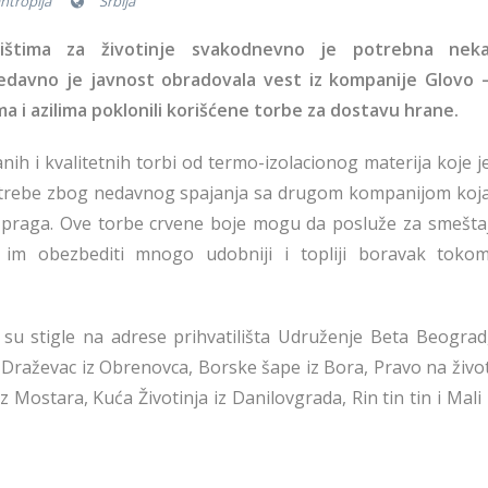
antropija
Srbija
tilištima za životinje svakodnevno je potrebna nek
nedavno je javnost obradovala vest iz kompanije Glovo 
a i azilima poklonili korišćene torbe za dostavu hrane.
ih i kvalitetnih torbi od termo-izolacionog materija koje j
potrebe zbog nedavnog spajanja sa drugom kompanijom koj
praga. Ove torbe crvene boje mogu da posluže za smešta
im obezbediti mnogo udobniji i topliji boravak toko
 su stigle na adrese prihvatilišta Udruženje Beta Beograd
 Draževac iz Obrenovca, Borske šape iz Bora, Pravo na živo
z Mostara, Kuća Životinja iz Danilovgrada, Rin tin tin i Mali 