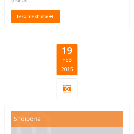
kreative.
Lexo më shumë
19
FEB
2015
Shqipëria