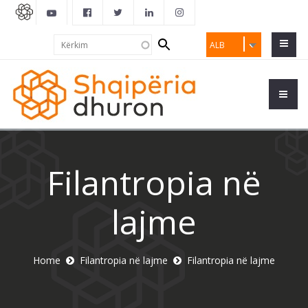
Search
Kërkim
ALB
form
Filantropia në
lajme
Home
Filantropia në lajme
Filantropia në lajme