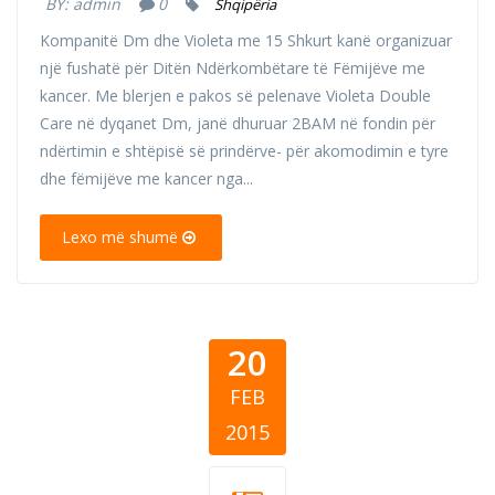
BY:
admin
0
Shqipëria
Kompanitë Dm dhe Violeta me 15 Shkurt kanë organizuar
një fushatë për Ditën Ndërkombëtare të Fëmijëve me
kancer. Me blerjen e pakos së pelenave Violeta Double
Care në dyqanet Dm, janë dhuruar 2BAM në fondin për
ndërtimin e shtëpisë së prindërve- për akomodimin e tyre
dhe fëmijëve me kancer nga...
Lexo më shumë
20
FEB
2015