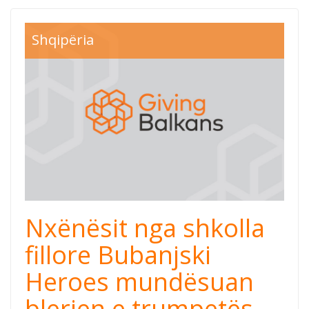
Shqipëria
Nxënësit nga shkolla
fillore Bubanjski
Heroes mundësuan
blerjen e trumpetës