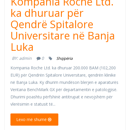
Kompania Roche Ltd.
ka dhuruar për
Qendrë Spitalore
Universitare në Banja
Luka
BY:
admin
0
Shqipëria
Kompania Roche Ltd. ka dhuruar 200.000 BAM (102,200
EUR) për Qendrën Spitalore Universitare, qendrën klinike
në Banja Luka. Ky dhurim mundëson blerjen e aparaturës
Ventana BenchMark GX për departamentin e patologjisë.
Dhurimi poashtu përfshinë antitrupat e nevojshëm për
vlerësimin e statusit të...
Lexo më shumë