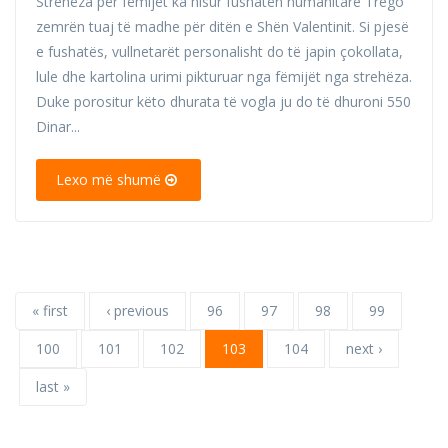
Strehëza për fëmijët ka nisur fushatën humanitare Trego
zemrën tuaj të madhe për ditën e Shën Valentinit. Si pjesë
e fushatës, vullnetarët personalisht do të japin çokollata,
lule dhe kartolina urimi pikturuar nga fëmijët nga strehëza.
Duke porositur këto dhurata të vogla ju do të dhuroni 550
Dinar...
Lexo më shumë
« first
‹ previous
96
97
98
99
100
101
102
103
104
next ›
last »