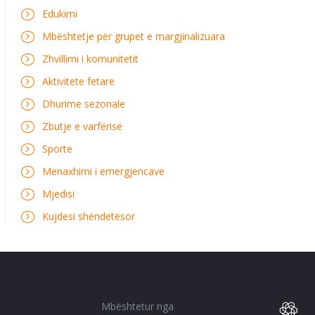
Edukimi
Mbështetje për grupet e margjinalizuara
Zhvillimi i komunitetit
Aktivitete fetare
Dhurime sezonale
Zbutje e varfërisë
Sporte
Menaxhimi i emergjencave
Mjedisi
Kujdesi shëndetësor
Mbështetur nga