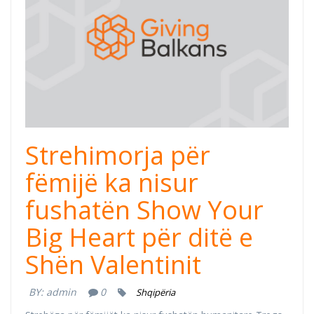
Strehimorja për
fëmijë ka nisur
fushatën Show Your
Big Heart për ditë e
Shën Valentinit
BY:
admin
0
Shqipëria