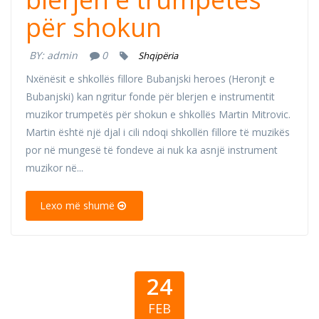
për shokun
BY:
admin
0
Shqipëria
Nxënësit e shkollës fillore Bubanjski heroes (Heronjt e
Bubanjski) kan ngritur fonde për blerjen e instrumentit
muzikor trumpetës për shokun e shkollës Martin Mitrovic.
Martin është një djal i cili ndoqi shkollën fillore të muzikës
por në mungesë të fondeve ai nuk ka asnjë instrument
muzikor në...
Lexo më shumë
24
FEB