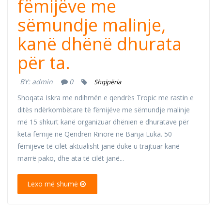
fëmijëve me
sëmundje malinje,
kanë dhënë dhurata
për ta.
BY:
admin
0
Shqipëria
Shoqata Iskra me ndihmën e qendrës Tropic me rastin e
ditës ndërkombëtare të fëmijëve me sëmundje malinje
më 15 shkurt kanë organizuar dhënien e dhuratave për
këta fëmijë në Qendrën Rinore në Banja Luka. 50
fëmijëve të cilët aktualisht janë duke u trajtuar kanë
marrë pako, dhe ata të cilët janë...
Lexo më shumë