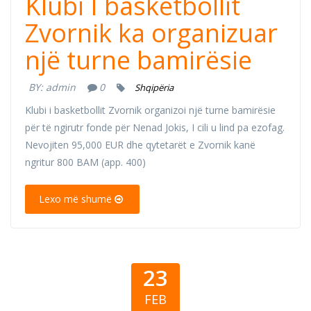
Klubi I basketbollit
Zvornik ka organizuar
një turne bamirësie
BY:
admin
0
Shqipëria
Klubi i basketbollit Zvornik organizoi një turne bamirësie
për të ngirutr fonde për Nenad Jokis, I cili u lind pa ezofag.
Nevojiten 95,000 EUR dhe qytetarët e Zvornik kanë
ngritur 800 BAM (app. 400)
Lexo më shumë
23
FEB